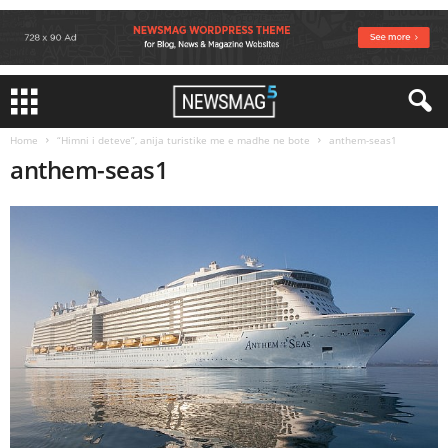
Home
“Himni i deteve”, anija turistike me e madhe ne bote
anthem-seas1
anthem-seas1