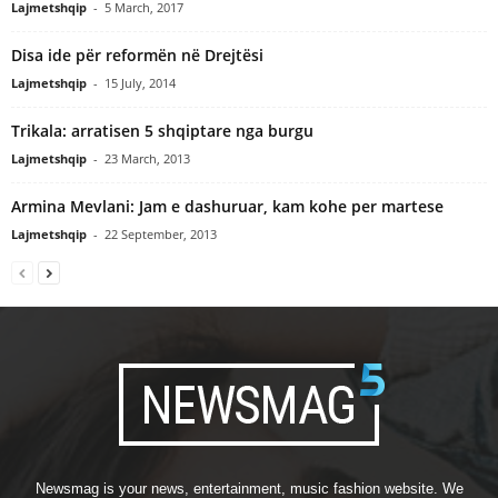
Lajmetshqip
-
5 March, 2017
Disa ide për reformën në Drejtësi
Lajmetshqip
-
15 July, 2014
Trikala: arratisen 5 shqiptare nga burgu
Lajmetshqip
-
23 March, 2013
Armina Mevlani: Jam e dashuruar, kam kohe per martese
Lajmetshqip
-
22 September, 2013
Newsmag is your news, entertainment, music fashion website. We