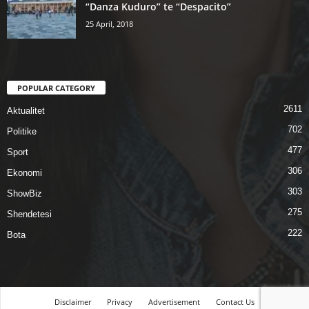
“Danza Kuduro” te “Despacito”
25 April, 2018
POPULAR CATEGORY
2611
Aktualitet
702
Politike
477
Sport
306
Ekonomi
303
ShowBiz
275
Shendetesi
222
Bota
Disclaimer
Privacy
Advertisement
Contact Us