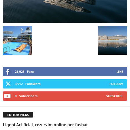
21,925
Fans
LIKE
3,912
Followers
FOLLOW
0
Subscribers
SUBSCRIBE
EDITOR PICKS
Liqeni Artificial, rezervim online per fushat