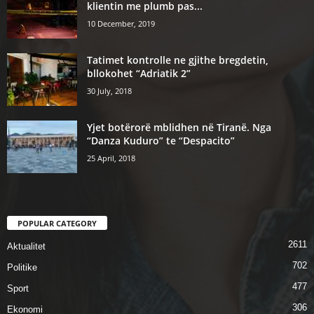
klientin me plumb pas...
10 December, 2019
Tatimet kontrolle ne gjithe bregdetin,
bllokohet “Adriatik 2”
30 July, 2018
Yjet botërorë mblidhen në Tiranë. Nga
“Danza Kuduro” te “Despacito”
25 April, 2018
POPULAR CATEGORY
2611
Aktualitet
702
Politike
477
Sport
306
Ekonomi