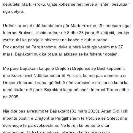
deputetin Mark Frroku. Gjatë kohës së hetimeve ai ishte i pezulluar
nga detyra.
Urdhër-arrestet ndërkombëtare për Mark Frrokun, të firmosura nga
Interpol Brukseli, kishin ardhur në 8 dhe 23 janar të këtij viti, por kjo
zyrë nuk i ka përcjellë shkresat në kohën e duhur pranë
Prokurorisë së Përgjithshme, duke e bërë këtë gjë vetëm me 27
mars. Bajraktari nuk ka pranuar akuzën se ka fshehur dosjen.
Më parë Bajraktari ka qenë Drejtori i Drejtorisë së Bashkëpunimit
dhe Koordinimit Ndërkombëtar të Policisë, ku më pas u emërua si
Drejtor i Interpol Tirana, që është nën varësinë e drejtorisë ku ai ka
qenë titullar më parë. Bajraktari ka qenë shef i Interpol Tirana edhe
në 2005.
Një ditë pas arrestimit të Bajraktarit (31 mars 2015), Artan Didi i cili
mbante postin e Drejtorit të Përgjithshëm të Policisë së Shtetit dha
dorëheqje të parevokueshme. Në letrën ku bënte të ditur
dorëheqjen, Didi shkruante se, vlerëson këtë ngjarje si të