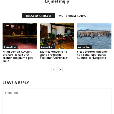
Lajmetshqip
RELATED ARTICLES
MORE FROM AUTHOR
Aktualitet
Aktualitet
Aktualitet
Krimi trondit Kavajen,
Tatimet kontrolle ne
Yjet botërorë mblidhen
pronari i lokalit vret
gjithe bregdetin,
në Tiranë. Nga “Danza
klientin me plumb pas
bllokohet “Adriatik 2”
Kuduro” te “Despacito”
koke
LEAVE A REPLY