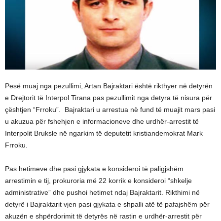
Pesë muaj nga pezullimi, Artan Bajraktari është rikthyer në detyrën
e Drejtorit të Interpol Tirana pas pezullimit nga detyra të nisura për
çështjen “Frroku”. Bajraktari u arrestua në fund të muajit mars pasi
u akuzua për fshehjen e informacioneve dhe urdhër-arrestit të
Interpolit Bruksle në ngarkim të deputetit kristiandemokrat Mark
Frroku.
Pas hetimeve dhe pasi gjykata e konsideroi të paligjshëm
arrestimin e tij, prokuroria më 22 korrik e konsideroi “shkelje
administrative” dhe pushoi hetimet ndaj Bajraktarit. Rikthimi në
detyrë i Bajraktarit vjen pasi gjykata e shpalli atë të pafajshëm për
akuzën e shpërdorimit të detyrës në rastin e urdhër-arrestit për