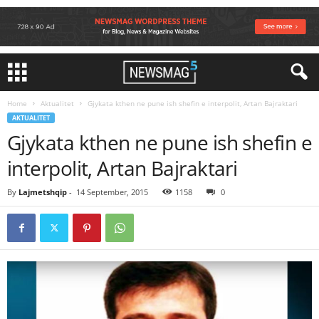
Home
Aktualitet
Gjykata kthen ne pune ish shefin e interpolit, Artan Bajraktari
AKTUALITET
Gjykata kthen ne pune ish shefin e
interpolit, Artan Bajraktari
By
Lajmetshqip
-
14 September, 2015
1158
0