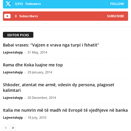
3,912
Followers
FOLLOW
0
Subscribers
SUBSCRIBE
EDITOR PICKS
Babai vrases: “Vajzen e vrava nga turpi i fshatit”
Lajmetshqip
-
31 May, 2014
Rama dhe Koka luajne me top
Lajmetshqip
-
29 January, 2014
Shkoder, atentat me armë, vdesin dy persona, plagoset
kalimtari
Lajmetshqip
-
20 December, 2014
Italia me numrin më të madh në Evropë të vjedhjeve në banka
Lajmetshqip
-
18 July, 2010