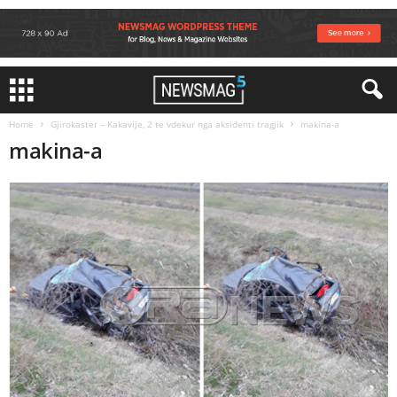
Home
Gjirokaster – Kakavije, 2 te vdekur nga aksidenti tragjik
makina-a
makina-a