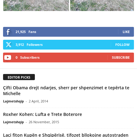
21,925
Fans
LIKE
3,912
Followers
FOLLOW
0
Subscribers
SUBSCRIBE
EDITOR PICKS
Çifti Obama drejt ndarjes, sherr per shpenzimet e tepërta te
Michelle
Lajmetshqip
-
2 April, 2014
Roxher Kohen: Lufta e Trete Boterore
Lajmetshqip
-
26 November, 2015
Laçi fiton Kupën e Shqipërisë, tifozet bllokojne autostraden