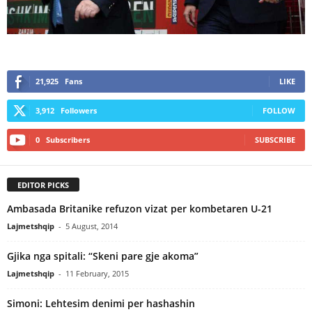
21,925
Fans
LIKE
3,912
Followers
FOLLOW
0
Subscribers
SUBSCRIBE
EDITOR PICKS
Ambasada Britanike refuzon vizat per kombetaren U-21
Lajmetshqip
-
5 August, 2014
Gjika nga spitali: “Skeni pare gje akoma”
Lajmetshqip
-
11 February, 2015
Simoni: Lehtesim denimi per hashashin