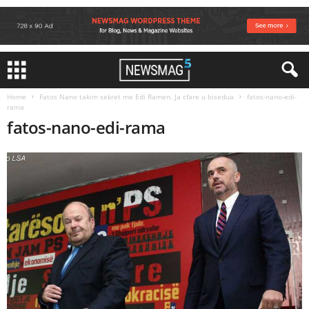
Home
Fatos Nano takim sekret me Edi Ramen. Ja cfare u bisedua
fatos-nano-edi-
rama
fatos-nano-edi-rama