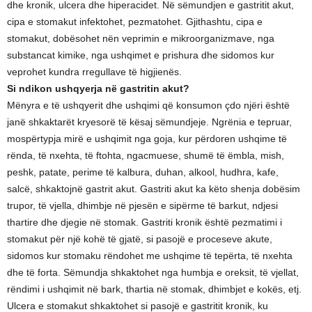
dhe kronik, ulcera dhe hiperacidet. Në sëmundjen e gastritit akut,
cipa e stomakut infektohet, pezmatohet. Gjithashtu, cipa e
stomakut, dobësohet nën veprimin e mikroorganizmave, nga
substancat kimike, nga ushqimet e prishura dhe sidomos kur
veprohet kundra rregullave të higjienës.
Si ndikon ushqyerja në gastritin akut?
Mënyra e të ushqyerit dhe ushqimi që konsumon çdo njëri është
janë shkaktarët kryesorë të kësaj sëmundjeje. Ngrënia e tepruar,
mospërtypja mirë e ushqimit nga goja, kur përdoren ushqime të
rënda, të nxehta, të ftohta, ngacmuese, shumë të ëmbla, mish,
peshk, patate, perime të kalbura, duhan, alkool, hudhra, kafe,
salcë, shkaktojnë gastrit akut. Gastriti akut ka këto shenja dobësim
trupor, të vjella, dhimbje në pjesën e sipërme të barkut, ndjesi
thartire dhe djegie në stomak. Gastriti kronik është pezmatimi i
stomakut për një kohë të gjatë, si pasojë e proceseve akute,
sidomos kur stomaku rëndohet me ushqime të tepërta, të nxehta
dhe të forta. Sëmundja shkaktohet nga humbja e oreksit, të vjellat,
rëndimi i ushqimit në bark, thartia në stomak, dhimbjet e kokës, etj.
Ulcera e stomakut shkaktohet si pasojë e gastritit kronik, ku