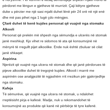
përdoret me lëngun e gjetheve të murrizit. Çaji këtyre gjetheve
duke u përzier me një sasi mjalti duhet lënë për 24 orë në një enë
dhe më pas pihet nga 1 lugë çdo mëngjes.
Çfarë duhet të kenë kujdes personat që vuajnë nga stomaku
Alkooli
Personat që prekën më shpesh nga sëmundja e ulcerës në stomak
janë meshkujt. Kjo vihet re sidomos të ata që konsumojnë në
mënyrë të rregullt pijet alkoolike. Ende nuk është zbuluar së cilat
janë shkaqet.
Aspirina
Njerëzit që vuajnë nga ulcera në stomak dhe që janë përdorues të
pijeve alkoolike duhet të tregojnë kujdes. Alkooli i marrë me
aspirinën ose analgjezitë të ngjashëm rrit rrezikun për gjakrrjedhje
nga stomaku.
Kafeja
Të sëmurëve, që vuajnë nga ulcera në stomak, u ndalohet
rreptësisht pirja e kafesë. Madje, nuk u rekomandohet të
konsumojnë as produkte që kanë në përbërje të tyre kafenë.