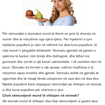
Për sëmundjet e stomakut mund të themi se janë të shumta në
numër dhe të ndryshme nga njëra-tjetra. Për mjekimin e tyre
mjekësia popullore ju vjen në ndihmë me disa kura popullore, të
cilat mund t’i përgatitni lehtësisht. Stomaku gjendet në pjesën e
sipërme të barkut, nën brinjë dhe diafragmë, dhe lidhet me
gurmazin dhe zorrët si një kanal i përbashkët, i cili vazhdon deri në
anus. Stomaku ka formën e një qeseje, ndërsa madhësia e tij
ndryshon sipas moshës dhe gjinisë. Stomaku është në gjendje të
zgjerohet dhe të mbajë lëndë ushqimore në sasi deri në disa litra.
Mjekët popullorë kanë shpjeguar sëmundjet që shfaqen në stomak,
si dhe kurat popullore për shërimin e tyre.
Çfarë sëmundjesh mund të shfaqen në stomak?
Në stomak mund të shfaqen disa lloje sëmundjesh si gastrit akut