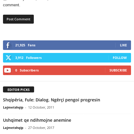
comment.
21,925
Fans
LIKE
3,912
Followers
FOLLOW
0
Subscribers
SUBSCRIBE
EDITOR PICKS
Shqipëria, Fule: Dialog. Ngërçi pengoi progresin
Lajmetshqip
-
12 October, 2011
Ushqimet qe ndihmojne anemine
Lajmetshqip
-
27 October, 2017