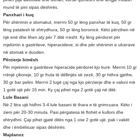
mund të pini sipas dëshirës.
Panxhari i kuq
Për shërimin e stomakut, merrni 50 gr lëng panxhar të kuq, 50 gr
lëng patatesh të shtrydhura, 50 gr lëng boronicë. Këto përzihen në
një enë dhe lihen aty për 7 ditë rresht. Ky lëng përdoret për
mjekimin e gastriteve, hiperacideve, si dhe për shërimin e ulcerave
në stomak e duoden.
Përzierje bimësh
Për mjekimin e gastriteve hiperacide përdoret kjo kurë. Merrni 10 gr
rrënjë çikoreje, 10 gr fruta të dëllinjës së zezë, 30 gr hithra gjethe,
30 gr bar pelini. Merrni 2 lugë çaj nga kjo përzierje dhe e valoni më
1 gotë ujë për 15 min. Ky çaj pihet nga 2 gotë çaji në ditë.
Lule Basani
Në 2 litra ujë hidhni 3-4 lule basani të thara e të grimcuara. Këto i
zieni për 20-30 minuta. Pasi përgatesa të ftohët e kulloni dhe
shtrydhni. Çaji pihet gjatë ditës nga 1 ose 2 gotë ujë, pak i vakët
dhe i ëmbëlsuar sipas dëshirës.
Majdanoz