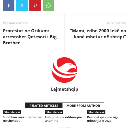
Previous article
Next article
Protestat ne Orikum:
“Mami, edhe 2000 lekë na
arrestohet Qetesori i Big
kanë mbetur në shtëpi”
Brother
Lajmetshqip
RELATED ARTICLES
MORE FROM AUTHOR
Shendetesi
Shendetesi
Shendetesi
Si ndikon myku i shtepise
Ushqimet qe ndihmojne
Rreziqet qe vijne nga
ne shendet
anemine
mbushjet e zeza