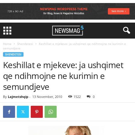
Home
Shendetesi
Keshillat e mjekeve: ja ushqimet qe ndihmojne ne kurimin e
semundjeve
SHENDETESI
Keshillat e mjekeve: ja ushqimet
qe ndihmojne ne kurimin e
semundjeve
By
Lajmetshqip
-
13 November, 2010
1522
0