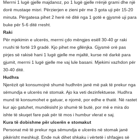
Merrni 1 lugë gjelle majdanoz, po 1 lugë gjelle rrënjë grami dhe një
dorë mustaqe misri. Përzierjen e zieni për me 3 gota uji për 15-20
minuta. Përgatesa pihet 2 herë në ditë nga 1 gotë e gjysmë uji para
buke për 5-6 ditë rresht.
Raki
Për mjekimin e ulcerës, merrni çdo mëngjes esëll 30-40 gr raki
rrushi të fortë 19 gradë. Kjo pihet me gllënjka. Gjysmë orë pas
pirjes së rakisë hani 1 lugë gjelle me mjaltë, kurse në darkë para
gjumit, merrni 1 lugë gjelle me vaj lule basani. Mjekimi vazhdon për
30-40 ditë.
Hudhra
Njerëzit që konsumojnë shumë hudhrën janë më pak të prekur nga
sëmundja e ulcerës në stomak. Ajo ka veti dezinfektuese. Hudhra
mund të konsumohet e gatuar, e njomë, por edhe e thatë. Në rastet
kur ajo gatuhet, mundësisht jo shumë të butë, por më e mira do
ishte të skuqet fare pak për të mos i humbur vlerat e saj.
Kura të dobishme për ulcerën e stomakut
Personat më të prekur nga sëmundja e ulcerës në stomak janë
pikërisht meshkujt. Ende nuk dihet shkaku i vërtetë i shfaqjes së