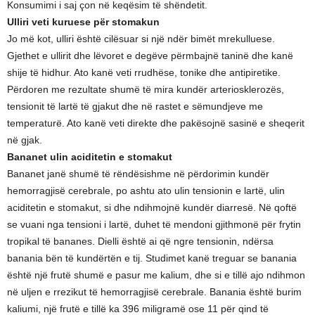
Konsumimi i saj çon në keqësim të shëndetit.
Ulliri veti kuruese për stomakun
Jo më kot, ulliri është cilësuar si një ndër bimët mrekulluese.
Gjethet e ullirit dhe lëvoret e degëve përmbajnë taninë dhe kanë
shije të hidhur. Ato kanë veti rrudhëse, tonike dhe antipiretike.
Përdoren me rezultate shumë të mira kundër arteriosklerozës,
tensionit të lartë të gjakut dhe në rastet e sëmundjeve me
temperaturë. Ato kanë veti direkte dhe pakësojnë sasinë e sheqerit
në gjak.
Bananet ulin aciditetin e stomakut
Bananet janë shumë të rëndësishme në përdorimin kundër
hemorragjisë cerebrale, po ashtu ato ulin tensionin e lartë, ulin
aciditetin e stomakut, si dhe ndihmojnë kundër diarresë. Në qoftë
se vuani nga tensioni i lartë, duhet të mendoni gjithmonë për frytin
tropikal të bananes. Dielli është ai që ngre tensionin, ndërsa
banania bën të kundërtën e tij. Studimet kanë treguar se banania
është një frutë shumë e pasur me kalium, dhe si e tillë ajo ndihmon
në uljen e rrezikut të hemorragjisë cerebrale. Banania është burim
kaliumi, një frutë e tillë ka 396 miligramë ose 11 për qind të