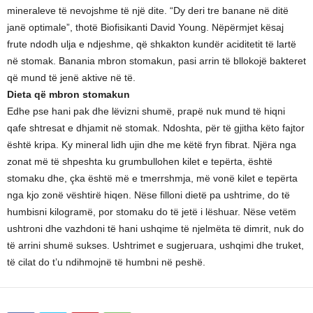
mineraleve të nevojshme të një dite. “Dy deri tre banane në ditë
janë optimale”, thotë Biofisikanti David Young. Nëpërmjet kësaj
frute ndodh ulja e ndjeshme, që shkakton kundër aciditetit të lartë
në stomak. Banania mbron stomakun, pasi arrin të bllokojë bakteret
që mund të jenë aktive në të.
Dieta që mbron stomakun
Edhe pse hani pak dhe lëvizni shumë, prapë nuk mund të hiqni
qafe shtresat e dhjamit në stomak. Ndoshta, për të gjitha këto fajtor
është kripa. Ky mineral lidh ujin dhe me këtë fryn fibrat. Njëra nga
zonat më të shpeshta ku grumbullohen kilet e tepërta, është
stomaku dhe, çka është më e tmerrshmja, më vonë kilet e tepërta
nga kjo zonë vështirë hiqen. Nëse filloni dietë pa ushtrime, do të
humbisni kilogramë, por stomaku do të jetë i lëshuar. Nëse vetëm
ushtroni dhe vazhdoni të hani ushqime të njelmëta të dimrit, nuk do
të arrini shumë sukses. Ushtrimet e sugjeruara, ushqimi dhe truket,
të cilat do t’u ndihmojnë të humbni në peshë.