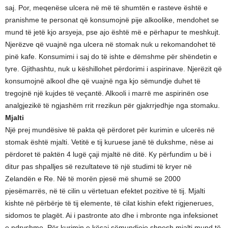
saj. Por, meqenëse ulcera në më të shumtën e rasteve është e
pranishme te personat që konsumojnë pije alkoolike, mendohet se
mund të jetë kjo arsyeja, pse ajo është më e përhapur te meshkujt.
Njerëzve që vuajnë nga ulcera në stomak nuk u rekomandohet të
pinë kafe. Konsumimi i saj do të ishte e dëmshme për shëndetin e
tyre. Gjithashtu, nuk u këshillohet përdorimi i aspirinave. Njerëzit që
konsumojnë alkool dhe që vuajnë nga kjo sëmundje duhet të
tregojnë një kujdes të veçantë. Alkooli i marrë me aspirinën ose
analgjezikë të ngjashëm rrit rrezikun për gjakrrjedhje nga stomaku.
Mjalti
Një prej mundësive të pakta që përdoret për kurimin e ulcerës në
stomak është mjalti. Vetitë e tij kuruese janë të dukshme, nëse ai
përdoret të paktën 4 lugë çaji mjaltë në ditë. Ky përfundim u bë i
ditur pas shpalljes së rezultateve të një studimi të kryer në
Zelandën e Re. Në të morën pjesë më shumë se 2000
pjesëmarrës, në të cilin u vërtetuan efektet pozitive të tij. Mjalti
kishte në përbërje të tij elemente, të cilat kishin efekt rigjenerues,
sidomos te plagët. Ai i pastronte ato dhe i mbronte nga infeksionet
e ndryshme. Për kurimin e kësaj sëmundjeje shpesh mjalti mund të