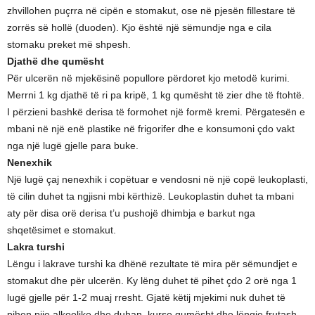
zhvillohen puçrra në cipën e stomakut, ose në pjesën fillestare të
zorrës së hollë (duoden). Kjo është një sëmundje nga e cila
stomaku preket më shpesh.
Djathë dhe qumësht
Për ulcerën në mjekësinë popullore përdoret kjo metodë kurimi.
Merrni 1 kg djathë të ri pa kripë, 1 kg qumësht të zier dhe të ftohtë.
I përzieni bashkë derisa të formohet një formë kremi. Përgatesën e
mbani në një enë plastike në frigorifer dhe e konsumoni çdo vakt
nga një lugë gjelle para buke.
Nenexhik
Një lugë çaj nenexhik i copëtuar e vendosni në një copë leukoplasti,
të cilin duhet ta ngjisni mbi kërthizë. Leukoplastin duhet ta mbani
aty për disa orë derisa t’u pushojë dhimbja e barkut nga
shqetësimet e stomakut.
Lakra turshi
Lëngu i lakrave turshi ka dhënë rezultate të mira për sëmundjet e
stomakut dhe për ulcerën. Ky lëng duhet të pihet çdo 2 orë nga 1
lugë gjelle për 1-2 muaj rresht. Gjatë këtij mjekimi nuk duhet të
pihen pije alkoolike dhe duhan, kurse qumësht dhe lëngje frutash