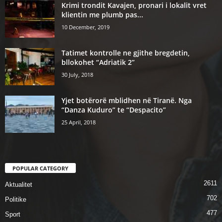
Krimi trondit Kavajen, pronari i lokalit vret
klientin me plumb pas...
10 December, 2019
Tatimet kontrolle ne gjithe bregdetin,
bllokohet “Adriatik 2”
30 July, 2018
Yjet botërorë mblidhen në Tiranë. Nga
“Danza Kuduro” te “Despacito”
25 April, 2018
POPULAR CATEGORY
2611
Aktualitet
702
Politike
477
Sport