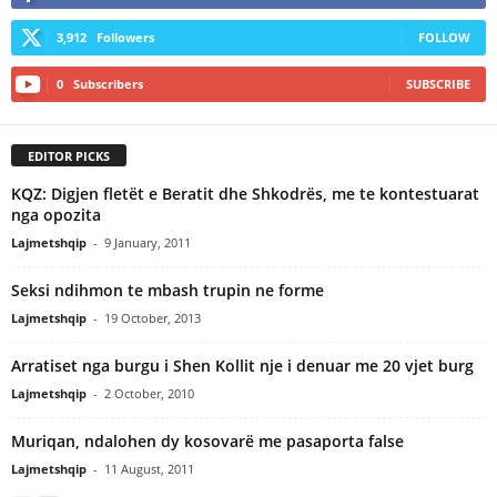
3,912
Followers
FOLLOW
0
Subscribers
SUBSCRIBE
EDITOR PICKS
KQZ: Digjen fletët e Beratit dhe Shkodrës, me te kontestuarat
nga opozita
Lajmetshqip
-
9 January, 2011
Seksi ndihmon te mbash trupin ne forme
Lajmetshqip
-
19 October, 2013
Arratiset nga burgu i Shen Kollit nje i denuar me 20 vjet burg
Lajmetshqip
-
2 October, 2010
Muriqan, ndalohen dy kosovarë me pasaporta false
Lajmetshqip
-
11 August, 2011