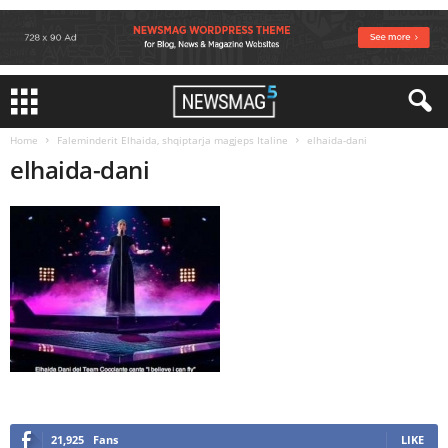
Home
Faleminderit Elhaida, shqiptarja magjeps Italine
elhaida-dani
elhaida-dani
21,925
Fans
LIKE