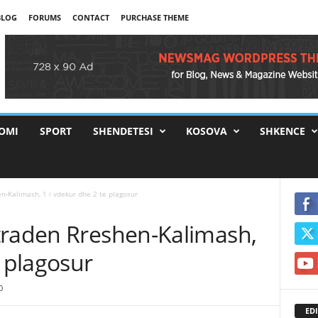
BLOG
FORUMS
CONTACT
PURCHASE THEME
OMI
SPORT
SHENDETESI
KOSOVA
SHKENCE
n-Kalimash, 1 i vdekur dhe 2 te plagosur
traden Rreshen-Kalimash,
e plagosur
0
EDI