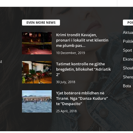
EVEN MORE NEWS
PO
Aktual
Krimi trondit Kavajen,
pronari i lokalit vret klientin
Politi
me plumb pas...
Sport
10 December, 2019
Ekon
st
Tatimet kontrolle ne gjithe
Show
bregdetin, bllokohet “Adriatik
2”
Shend
30 July, 2018
Bota
Yjet botërorë mblidhen në
Tiranë. Nga “Danza Kuduro”
te “Despacito”
25 April, 2018