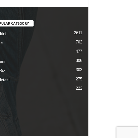
PULAR CATEGORY
2611
itet
702
ke
477
306
omi
303
Biz
275
etesi
222