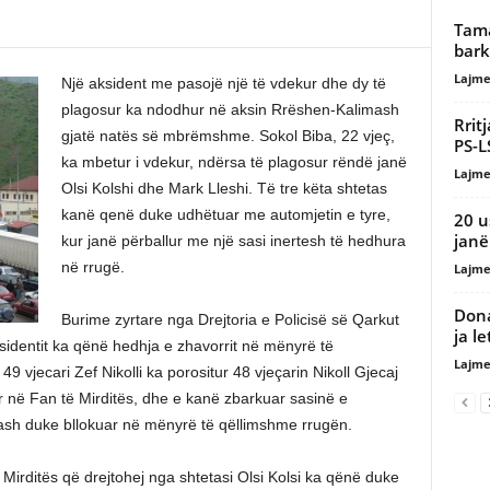
Tama
bark
Lajme
Një aksident me pasojë një të vdekur dhe dy të
plagosur ka ndodhur në aksin Rrëshen-Kalimash
Rrit
gjatë natës së mbrëmshme. Sokol Biba, 22 vjeç,
PS-L
ka mbetur i vdekur, ndërsa të plagosur rëndë janë
Lajme
Olsi Kolshi dhe Mark Lleshi. Të tre këta shtetas
kanë qenë duke udhëtuar me automjetin e tyre,
20 u
janë
kur janë përballur me një sasi inertesh të hedhura
në rrugë.
Lajme
Dona
Burime zyrtare nga Drejtoria e Policisë së Qarkut
ja le
ksidentit ka qënë hedhja e zhavorrit në mënyrë të
Lajme
9 vjecari Zef Nikolli ka porositur 48 vjeçarin Nikoll Gjecaj
r në Fan të Mirditës, dhe e kanë zbarkuar sasinë e
ash duke bllokuar në mënyrë të qëllimshme rrugën.
irditës që drejtohej nga shtetasi Olsi Kolsi ka qënë duke