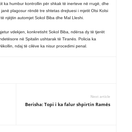
etit ka humbur kontrollin për shkak të inerteve në rrugë, dhe
 janë plagosur rëndë tre shtetas drejtuesi i mjetit Olsi Kolsi
të njëjtin automjet Sokol Biba dhe Mal Lleshi.
gjetur vdekjen, konkretisht Sokol Biba, ndërsa dy të tjerët
detësore në Spitalin ushtarak të Tiranës. Policia ka
ikollin, ndaj të cilëve ka nisur procedimi penal.
Next article
Berisha: Topi i ka falur shpirtin Ramës