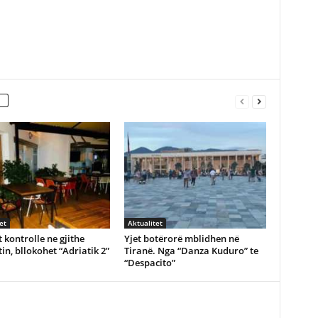
et
Aktualitet
 kontrolle ne gjithe
Yjet botërorë mblidhen në
in, bllokohet “Adriatik 2”
Tiranë. Nga “Danza Kuduro” te
“Despacito”