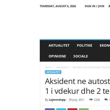
THURSDAY, AUGUST 6, 2026
SIGN IN / JOIN
AKTUALITET
POLITIKE
EKON
OPINIONE
SOCIALE
Home
Aktualitet
Aksident ne autostraden Rreshe
AKTUALITET
Aksident ne autos
1 i vdekur dhe 2 t
By
Lajmetshqip
-
29 July, 2011
1228