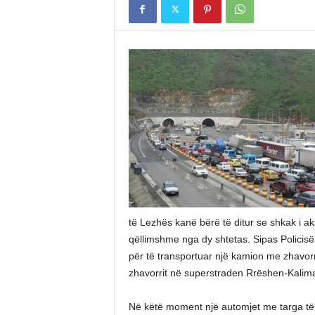
të Lezhës kanë bërë të ditur se shkak i a
qëllimshme nga dy shtetas. Sipas Policisë 4
për të transportuar një kamion me zhavor
zhavorrit në superstraden Rrëshen-Kalim
Në këtë moment një automjet me targa të M