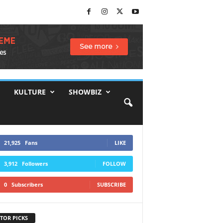
KULTURE
SHOWBIZ
21,925
Fans
LIKE
3,912
Followers
FOLLOW
0
Subscribers
SUBSCRIBE
TOR PICKS