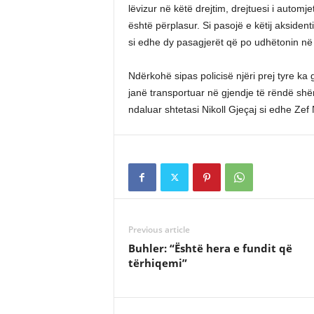
lëvizur në këtë drejtim, drejtuesi i automj
është përplasur. Si pasojë e këtij aksidenti
si edhe dy pasagjerët që po udhëtonin në 
Ndërkohë sipas policisë njëri prej tyre ka 
janë transportuar në gjendje të rëndë shën
ndaluar shtetasi Nikoll Gjeçaj si edhe Zef N
Previous article
Buhler: “Është hera e fundit që
tërhiqemi”