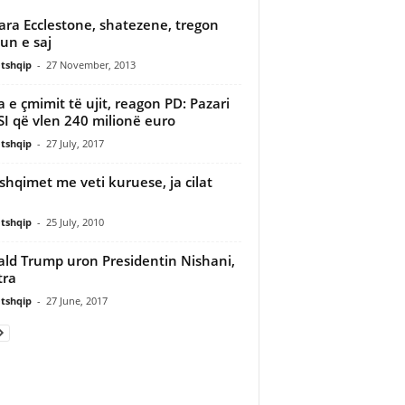
ra Ecclestone, shatezene, tregon
un e saj
tshqip
-
27 November, 2013
ja e çmimit të ujit, reagon PD: Pazari
SI që vlen 240 milionë euro
tshqip
-
27 July, 2017
shqimet me veti kuruese, ja cilat
tshqip
-
25 July, 2010
ld Trump uron Presidentin Nishani,
tra
tshqip
-
27 June, 2017