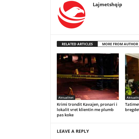
Lajmetshqip
RELATED ARTICLES
MORE FROM AUTHOR
Aktualitet
Aktualit
Krimi trondit Kavajen, pronari i
Tatimet
lokalit vret klientin me plumb
bregdet
pas koke
LEAVE A REPLY