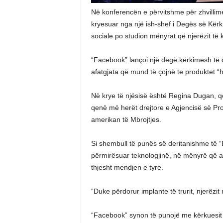
Në konferencën e përvitshme për zhvillime
kryesuar nga një ish-shef i Degës së Kërk
sociale po studion mënyrat që njerëzit t
“Facebook” lançoi një degë kërkimesh të qua
afatgjata që mund të çojnë te produktet “
Në krye të njësisë është Regina Dugan, 
qenë më herët drejtore e Agjencisë së Pr
amerikan të Mbrojtjes.
Si shembull të punës së deritanishme të “
përmirësuar teknologjinë, në mënyrë që ajo
thjesht mendjen e tyre.
“Duke përdorur implante të trurit, njerëzit
“Facebook” synon të punojë me kërkuesit n