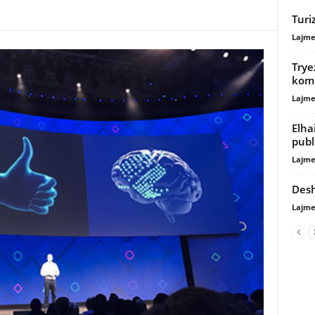
Turi
Lajme
Trye
komi
Lajme
Elha
publ
Lajme
Desh
Lajme