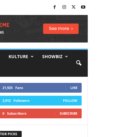
KULTURE
SHOWBIZ
21,925
Fans
LIKE
3,912
Followers
FOLLOW
0
Subscribers
SUBSCRIBE
TOR PICKS