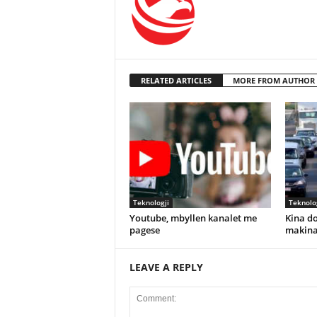
RELATED ARTICLES
MORE FROM AUTHOR
Teknologji
Teknolo
Youtube, mbyllen kanalet me
Kina do
pagese
makina
LEAVE A REPLY