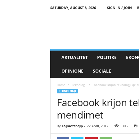
SATURDAY, AUGUST 8, 2026
SIGN IN / JOIN
AKTUALITET
POLITIKE
EKON
OPINIONE
SOCIALE
Home
Teknologji
Facebook krijon teknologji qe 
TEKNOLOGJI
Facebook krijon te
mendimet
By
Lajmetshqip
-
22 April, 2017
1306