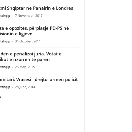
zmi Shqiptar ne Panairin e Londres
tshqip
-
7 November, 2017
za e opozitës, përplasje PD-PS në
sionin e ligjeve
tshqip
-
31 October, 2011
iden e penalizoi juria. Votat e
ikut e nxorren te paren
tshqip
-
25 May, 2015
mitari: Vrasesi i drejtoi armen policit
tshqip
-
28 June, 2014