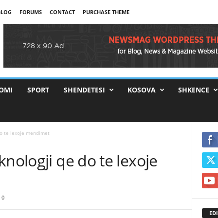
BLOG
FORUMS
CONTACT
PURCHASE THEME
OMI
SPORT
SHENDETESI
KOSOVA
SHKENCE
do te lexoje mendimet
knologji qe do te lexoje
0
EDI