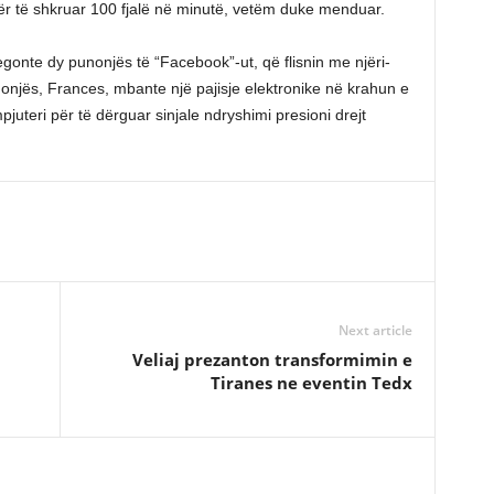
ër të shkruar 100 fjalë në minutë, vetëm duke menduar.
gonte dy punonjës të “Facebook”-ut, që flisnin me njëri-
nonjës, Frances, mbante një pajisje elektronike në krahun e
pjuteri për të dërguar sinjale ndryshimi presioni drejt
Next article
Veliaj prezanton transformimin e
Tiranes ne eventin Tedx