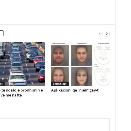
gji
Teknologji
 te ndaloje prodhimin e
Aplikacioni qe “njeh” gay-t
ve me nafte