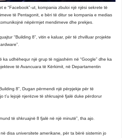
t e “Facebook”-ut, kompania zbuloi një njësi sekrete të
imeve të Pentagonit, e bëri të ditur se kompania e medias
ë komunikojnë nëpërmjet mendimeve dhe prekjes.
jtur “Building 8”, vitin e kaluar, për të zhvilluar projekte
hardware”.
që ka udhëhequr një grup të ngjashëm në “Google” dhe ka
ojekteve të Avancuara të Kërkimit, në Departamentin
Building 8”, Dugan përmendi një përpjekje për të
 t’u lejojë njerëzve të shkruajnë fjalë duke përdorur
 mund të shkruajnë 8 fjalë në një minutë”, tha ajo.
ë disa universitete amerikane, për ta bërë sistemin jo