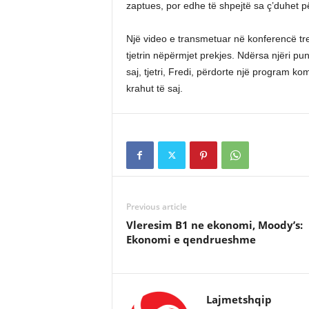
zaptues, por edhe të shpejtë sa ç’duhet p
Një video e transmetuar në konferencë tre
tjetrin nëpërmjet prekjes. Ndërsa njëri pu
saj, tjetri, Fredi, përdorte një program kom
krahut të saj.
Previous article
Vleresim B1 ne ekonomi, Moody’s:
Ekonomi e qendrueshme
Lajmetshqip