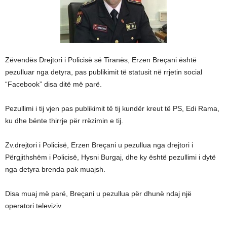
Zëvendës Drejtori i Policisë së Tiranës, Erzen Breçani është
pezulluar nga detyra, pas publikimit të statusit në rrjetin social
“Facebook” disa ditë më parë.
Pezullimi i tij vjen pas publikimit të tij kundër kreut të PS, Edi Rama,
ku dhe bënte thirrje për rrëzimin e tij.
Zv.drejtori i Policisë, Erzen Breçani u pezullua nga drejtori i
Përgjithshëm i Policisë, Hysni Burgaj, dhe ky është pezullimi i dytë
nga detyra brenda pak muajsh.
Disa muaj më parë, Breçani u pezullua për dhunë ndaj një
operatori televiziv.