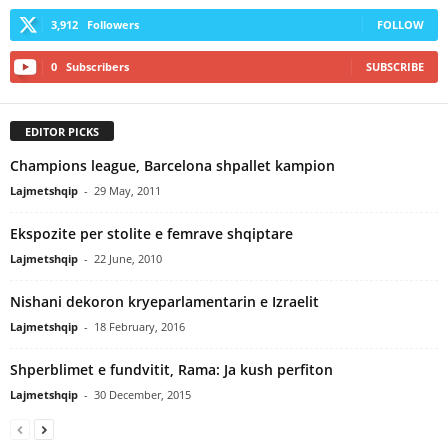
3,912
Followers
FOLLOW
0
Subscribers
SUBSCRIBE
EDITOR PICKS
Champions league, Barcelona shpallet kampion
Lajmetshqip
-
29 May, 2011
Ekspozite per stolite e femrave shqiptare
Lajmetshqip
-
22 June, 2010
Nishani dekoron kryeparlamentarin e Izraelit
Lajmetshqip
-
18 February, 2016
Shperblimet e fundvitit, Rama: Ja kush perfiton
Lajmetshqip
-
30 December, 2015