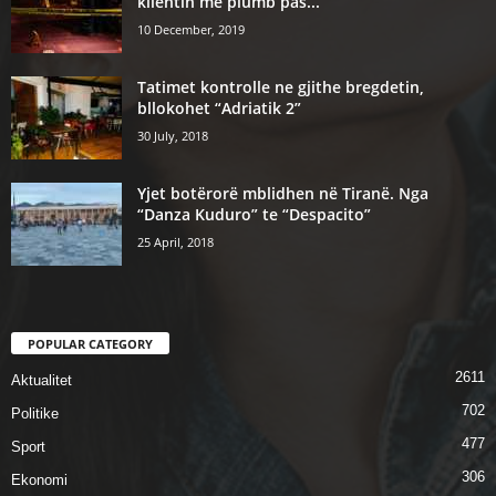
klientin me plumb pas...
10 December, 2019
Tatimet kontrolle ne gjithe bregdetin,
bllokohet “Adriatik 2”
30 July, 2018
Yjet botërorë mblidhen në Tiranë. Nga
“Danza Kuduro” te “Despacito”
25 April, 2018
POPULAR CATEGORY
2611
Aktualitet
702
Politike
477
Sport
306
Ekonomi