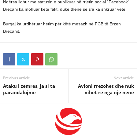
Ndërsa lidhur me statusin e publikuar në rrjetin social “Facebook”,
Breçani ka mohuar këtë fakt, duke thënë se s’e ka shkruar vetë.
Burgaj ka urdhëruar hetim për këtë mesazh në FCB të Erzen
Breçanit.
Previous article
Next article
Ataku i zemres, ja si ta
Avioni rrezohet dhe nuk
parandalojme
vihet re nga nje nene