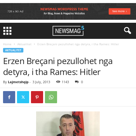
Home
Aktualitet
Erzen Breçani pezullohet nga detyra, i tha Rames: Hitler
AKTUALITET
Erzen Breçani pezullohet nga
detyra, i tha Rames: Hitler
By
Lajmetshqip
-
3 July, 2013
1143
0