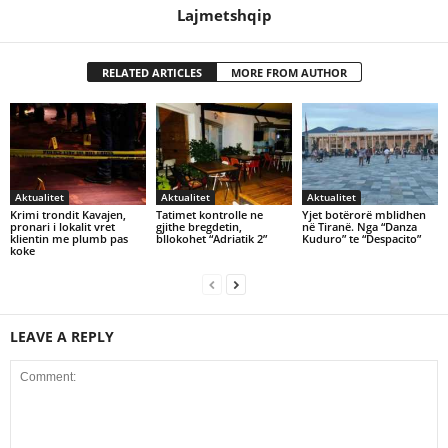
Lajmetshqip
RELATED ARTICLES
MORE FROM AUTHOR
Aktualitet
Aktualitet
Aktualitet
Krimi trondit Kavajen,
Tatimet kontrolle ne
Yjet botërorë mblidhen
pronari i lokalit vret
gjithe bregdetin,
në Tiranë. Nga “Danza
klientin me plumb pas
bllokohet “Adriatik 2”
Kuduro” te “Despacito”
koke
LEAVE A REPLY