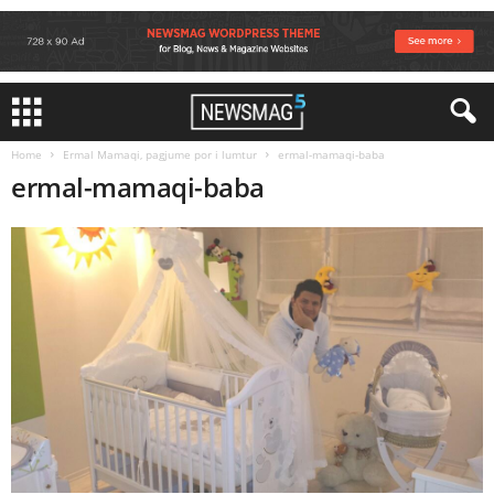
Home
Ermal Mamaqi, pagjume por i lumtur
ermal-mamaqi-baba
ermal-mamaqi-baba