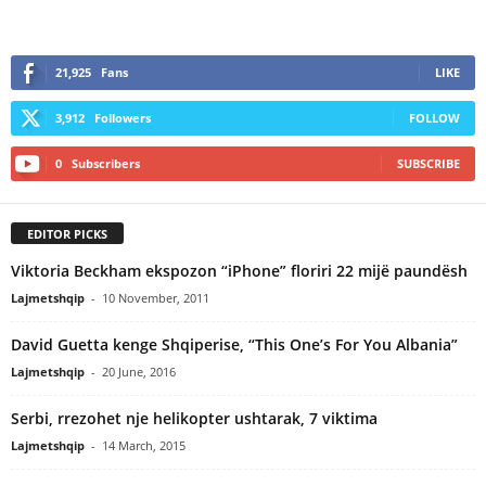
21,925
Fans
LIKE
3,912
Followers
FOLLOW
0
Subscribers
SUBSCRIBE
EDITOR PICKS
Viktoria Beckham ekspozon “iPhone” floriri 22 mijë paundësh
Lajmetshqip
-
10 November, 2011
David Guetta kenge Shqiperise, “This One’s For You Albania”
Lajmetshqip
-
20 June, 2016
Serbi, rrezohet nje helikopter ushtarak, 7 viktima
Lajmetshqip
-
14 March, 2015