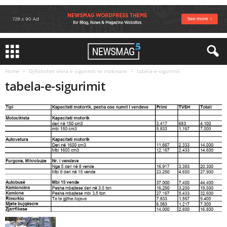
Home
Dyfishohet vlera e sigurimit te makinave
tabela-e-sigurimit
tabela-e-sigurimit