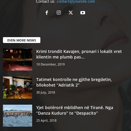
Contact us:
contact@yoursite.com
EVEN MORE NEWS
Krimi trondit Kavajen, pronari i lokalit vret
klientin me plumb pas...
10 December, 2019
Tatimet kontrolle ne gjithe bregdetin,
bllokohet “Adriatik 2”
30 July, 2018
Yjet botërorë mblidhen në Tiranë. Nga
“Danza Kuduro” te “Despacito”
25 April, 2018