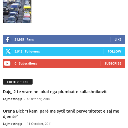
21,925
Fans
LIKE
3,912
Followers
FOLLOW
0
Subscribers
SUBSCRIBE
EDITOR PICKS
Dajç, 2 te vrare ne lokal nga plumbat e kallashnikovit
Lajmetshqip
-
4 October, 2016
Orena Bici: “I kemi parë me sytë tanë perversitetet e saj me
djemtë”
Lajmetshqip
-
11 October, 2011