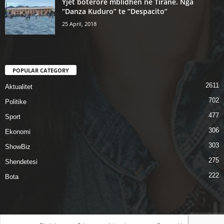
Yjet botërorë mblidhen në Tiranë. Nga
“Danza Kuduro” te “Despacito”
25 April, 2018
POPULAR CATEGORY
2611
Aktualitet
702
Politike
477
Sport
306
Ekonomi
303
ShowBiz
275
Shendetesi
222
Bota