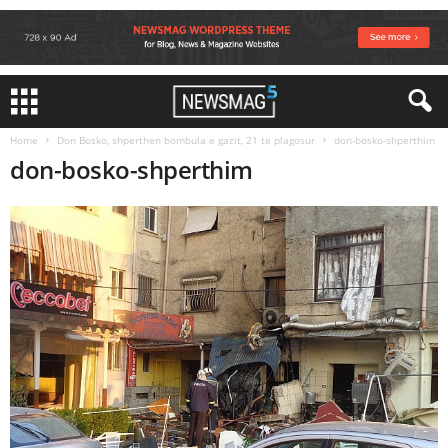
Home
Don Bosko, shperthen bombula e gazit, 21 te plagosur
don-bosko-shperthim
don-bosko-shperthim