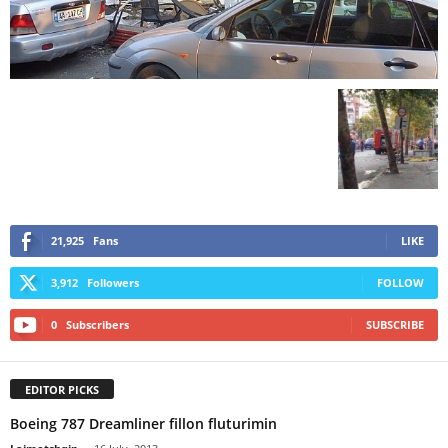
21,925
Fans
LIKE
3,912
Followers
FOLLOW
0
Subscribers
SUBSCRIBE
EDITOR PICKS
Boeing 787 Dreamliner fillon fluturimin