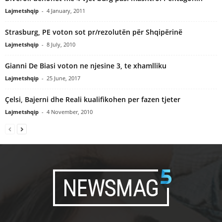
Lajmetshqip
-
4 January, 2011
Strasburg, PE voton sot pr/rezolutën për Shqipërinë
Lajmetshqip
-
8 July, 2010
Gianni De Biasi voton ne njesine 3, te xhamlliku
Lajmetshqip
-
25 June, 2017
Çelsi, Bajerni dhe Reali kualifikohen per fazen tjeter
Lajmetshqip
-
4 November, 2010