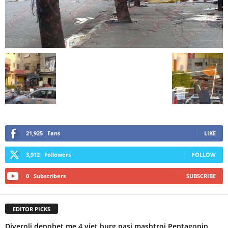
21,925
Fans
LIKE
3,912
Followers
FOLLOW
0
Subscribers
SUBSCRIBE
EDITOR PICKS
Diveroli denohet me 4 vjet burg pasi mashtroi Pentagonin