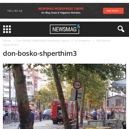
Home
Don Bosko, shperthen bombula e gazit, 21 te plagosur
don-bosko-
shperthim3
don-bosko-shperthim3