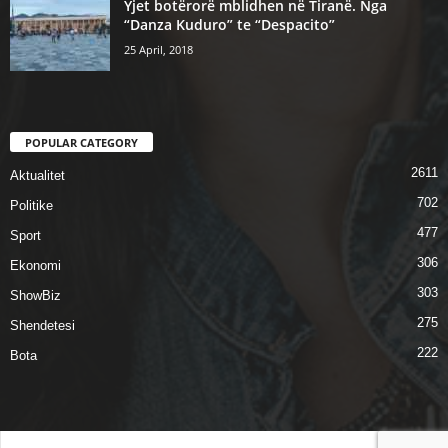
Yjet botërorë mblidhen në Tiranë. Nga
“Danza Kuduro” te “Despacito”
25 April, 2018
POPULAR CATEGORY
2611
Aktualitet
702
Politike
477
Sport
306
Ekonomi
303
ShowBiz
275
Shendetesi
222
Bota