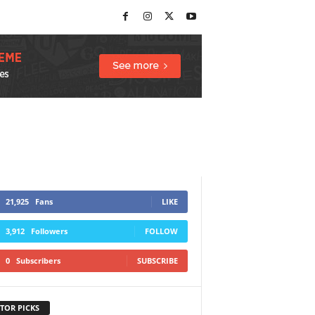
21,925
Fans
LIKE
3,912
Followers
FOLLOW
0
Subscribers
SUBSCRIBE
TOR PICKS