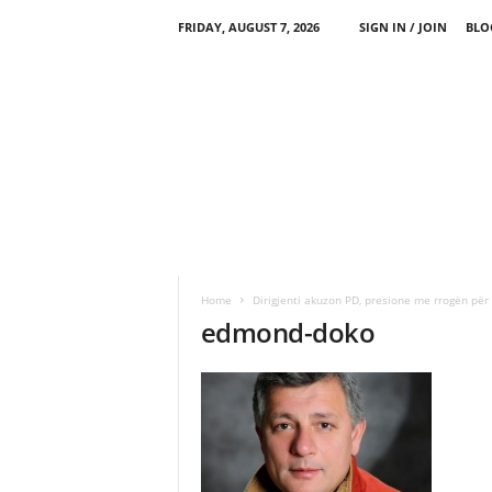
FRIDAY, AUGUST 7, 2026
SIGN IN / JOIN
BLO
Home
Dirigjenti akuzon PD, presione me rrogën për
edmond-doko