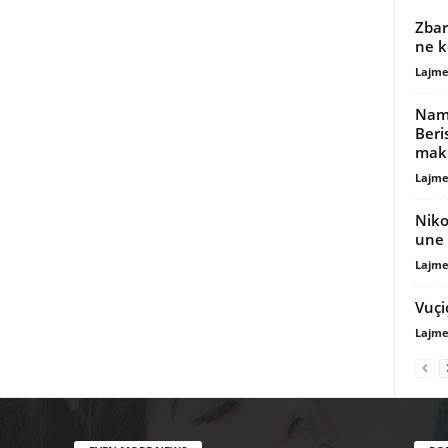
Zbar
ne k
Lajme
Nami
Beri
maki
Lajme
Niko
une d
Lajme
Vuçi
Lajme