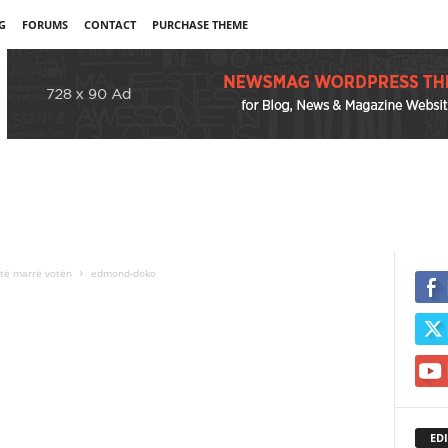
G
FORUMS
CONTACT
PURCHASE THEME
 të marrë votën
edmond-doko
EDI