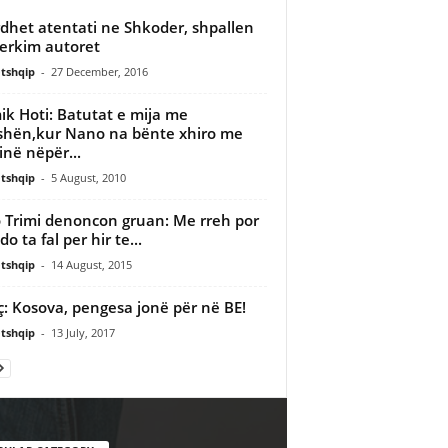
dhet atentati ne Shkoder, shpallen
erkim autoret
tshqip
-
27 December, 2016
k Hoti: Batutat e mija me
shën,kur Nano na bënte xhiro me
në nëpër...
tshqip
-
5 August, 2010
 Trimi denoncon gruan: Me rreh por
o ta fal per hir te...
tshqip
-
14 August, 2015
ç: Kosova, pengesa jonë për në BE!
tshqip
-
13 July, 2017