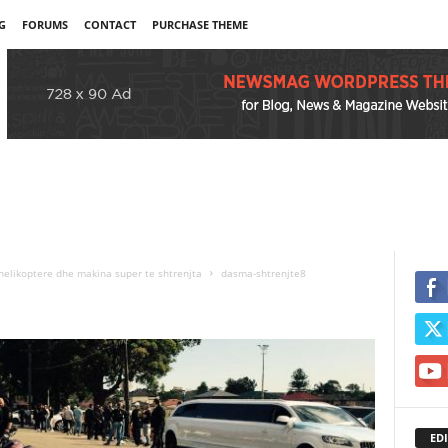
G
FORUMS
CONTACT
PURCHASE THEME
 helikoptere dhe makina super te shtrenjta
dasma-shtrenjte8
EDI