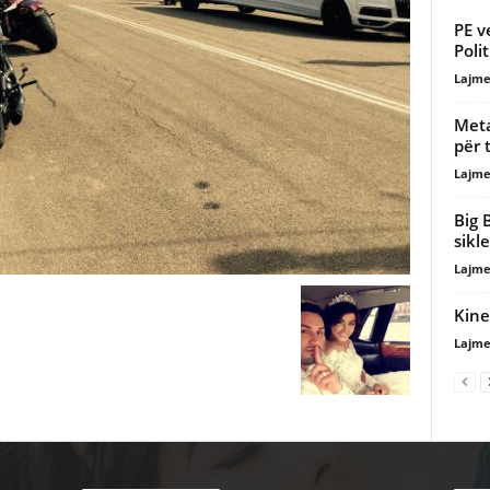
PE v
Poli
Lajme
Meta
për 
Lajme
Big 
sikle
Lajme
Kine
Lajme