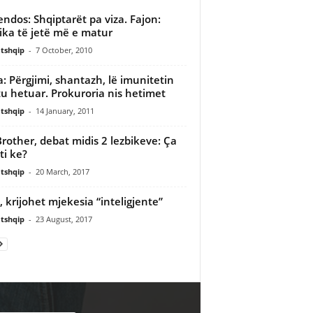
endos: Shqiptarët pa viza. Fajon:
tika të jetë më e matur
tshqip
-
7 October, 2010
: Përgjimi, shantazh, lë imunitetin
tu hetuar. Prokuroria nis hetimet
tshqip
-
14 January, 2011
Brother, debat midis 2 lezbikeve: Ça
ti ke?
tshqip
-
20 March, 2017
, krijohet mjekesia “inteligjente”
tshqip
-
23 August, 2017