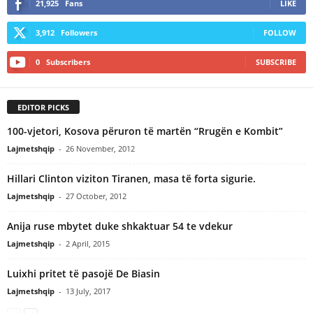
21,925
Fans
LIKE
3,912
Followers
FOLLOW
0
Subscribers
SUBSCRIBE
EDITOR PICKS
100-vjetori, Kosova përuron të martën “Rrugën e Kombit”
Lajmetshqip
-
26 November, 2012
Hillari Clinton viziton Tiranen, masa të forta sigurie.
Lajmetshqip
-
27 October, 2012
Anija ruse mbytet duke shkaktuar 54 te vdekur
Lajmetshqip
-
2 April, 2015
Luixhi pritet të pasojë De Biasin
Lajmetshqip
-
13 July, 2017