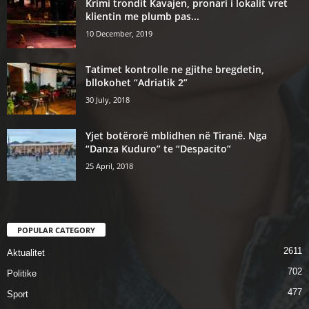
Krimi trondit Kavajen, pronari i lokalit vret
klientin me plumb pas...
10 December, 2019
Tatimet kontrolle ne gjithe bregdetin,
bllokohet “Adriatik 2”
30 July, 2018
Yjet botërorë mblidhen në Tiranë. Nga
“Danza Kuduro” te “Despacito”
25 April, 2018
POPULAR CATEGORY
2611
Aktualitet
702
Politike
477
Sport