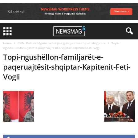
Home
CNN: Policia afgane qelloi pas grindjes me trupat shqiptare
Topi-
ngushëllon-familjarët-e-paqeruajtësit-shqiptar-Kapitenit-Feti-Vogli
Topi-ngushëllon-familjarët-e-
paqeruajtësit-shqiptar-Kapitenit-Feti-
Vogli