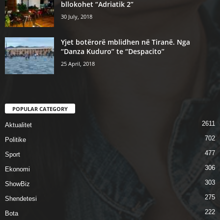
bllokohet “Adriatik 2”
30 July, 2018
Yjet botërorë mblidhen në Tiranë. Nga
“Danza Kuduro” te “Despacito”
25 April, 2018
POPULAR CATEGORY
2611
Aktualitet
702
Politike
477
Sport
306
Ekonomi
303
ShowBiz
275
Shendetesi
222
Bota