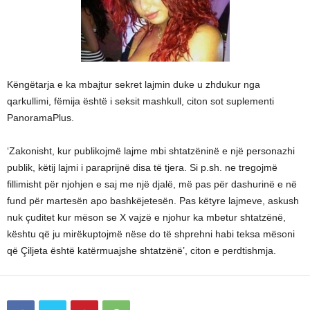
Këngëtarja e ka mbajtur sekret lajmin duke u zhdukur nga
qarkullimi, fëmija është i seksit mashkull, citon sot suplementi
PanoramaPlus.
‘Zakonisht, kur publikojmë lajme mbi shtatzëninë e një personazhi
publik, këtij lajmi i paraprijnë disa të tjera. Si p.sh. ne tregojmë
fillimisht për njohjen e saj me një djalë, më pas për dashurinë e në
fund për martesën apo bashkëjetesën. Pas këtyre lajmeve, askush
nuk çuditet kur mëson se X vajzë e njohur ka mbetur shtatzënë,
kështu që ju mirëkuptojmë nëse do të shprehni habi teksa mësoni
që Çiljeta është katërmuajshe shtatzënë’, citon e perdtishmja.