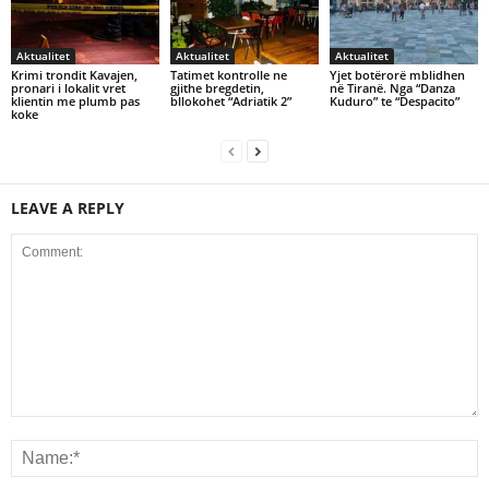
Aktualitet
Aktualitet
Aktualitet
Krimi trondit Kavajen,
Tatimet kontrolle ne
Yjet botërorë mblidhen
pronari i lokalit vret
gjithe bregdetin,
në Tiranë. Nga “Danza
klientin me plumb pas
bllokohet “Adriatik 2”
Kuduro” te “Despacito”
koke
LEAVE A REPLY