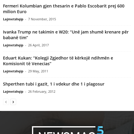
Fermeri Kolumbian gjen thesarin e Pablo Escobarit prej 600
milion Euro
Lajmetshqip
-
7 November, 2015
Ivanka Trump ne takimin e W20: “Unë jam shumë krenare për
babanë tim”
Lajmetshqip
-
26 April, 2017
Eduart Kukan: “Kolegji Zgjedhor të kërkojë ndihmën e
Komisionit të Venecias”
Lajmetshqip
-
29 May, 2011
Shperthen tubi i gazit, 1 i vdekur dhe 1 i plagosur
Lajmetshqip
-
26 February, 2012