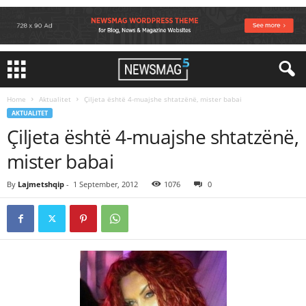
Home
Aktualitet
Çiljeta është 4-muajshe shtatzënë, mister babai
AKTUALITET
Çiljeta është 4-muajshe shtatzënë,
mister babai
By
Lajmetshqip
-
1 September, 2012
1076
0