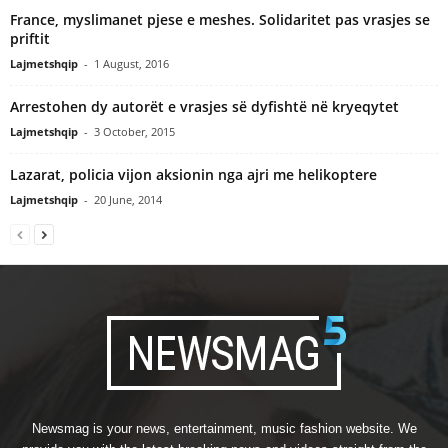
France, myslimanet pjese e meshes. Solidaritet pas vrasjes se
priftit
Lajmetshqip
-
1 August, 2016
Arrestohen dy autorët e vrasjes së dyfishtë në kryeqytet
Lajmetshqip
-
3 October, 2015
Lazarat, policia vijon aksionin nga ajri me helikoptere
Lajmetshqip
-
20 June, 2014
Newsmag is your news, entertainment, music fashion website. We