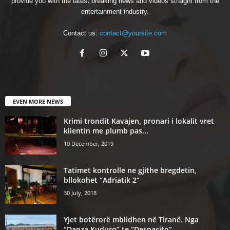
provide you with the latest breaking news and videos straight from the
entertainment industry.
Contact us:
contact@yoursite.com
EVEN MORE NEWS
Krimi trondit Kavajen, pronari i lokalit vret
klientin me plumb pas...
10 December, 2019
Tatimet kontrolle ne gjithe bregdetin,
bllokohet “Adriatik 2”
30 July, 2018
Yjet botërorë mblidhen në Tiranë. Nga
“Danza Kuduro” te “Despacito”