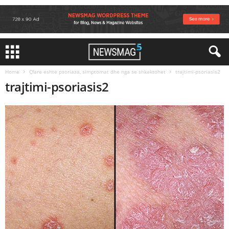
Home
Çfare eshte psoriaza, simptomat dhe nga se shkaktohet
trajtimi-psoriasis2
trajtimi-psoriasis2