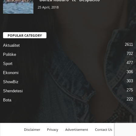
25 April, 2018
POPULAR CATEGORY
2611
Aktualitet
702
Politike
477
Sport
306
Ekonomi
303
ShowBiz
275
Shendetesi
222
Bota
Disclaimer
Privacy
Advertisement
Contact Us