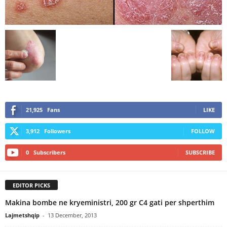
21,925
Fans
LIKE
3,912
Followers
FOLLOW
0
Subscribers
SUBSCRIBE
EDITOR PICKS
Makina bombe ne kryeministri, 200 gr C4 gati per shperthim
Lajmetshqip
-
13 December, 2013