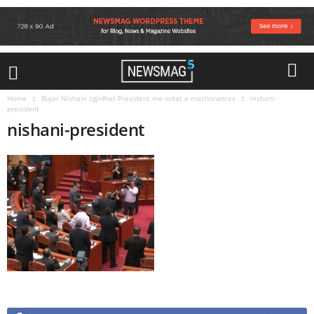
Home
Bujar Nishani zgjidhet President me votat e mazhorances
nishani-
president
nishani-president