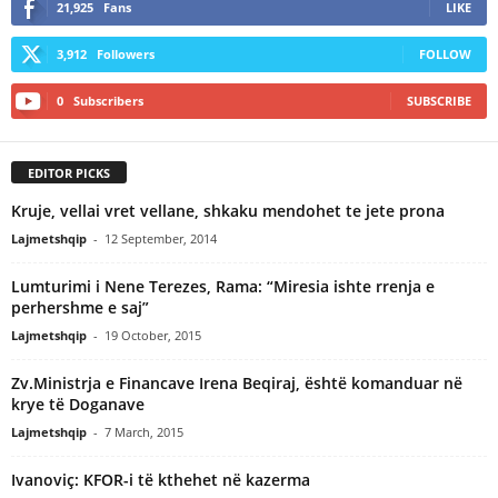
21,925
Fans
LIKE
3,912
Followers
FOLLOW
0
Subscribers
SUBSCRIBE
EDITOR PICKS
Kruje, vellai vret vellane, shkaku mendohet te jete prona
Lajmetshqip
-
12 September, 2014
Lumturimi i Nene Terezes, Rama: “Miresia ishte rrenja e
perhershme e saj”
Lajmetshqip
-
19 October, 2015
Zv.Ministrja e Financave Irena Beqiraj, është komanduar në
krye të Doganave
Lajmetshqip
-
7 March, 2015
Ivanoviç: KFOR-i të kthehet në kazerma