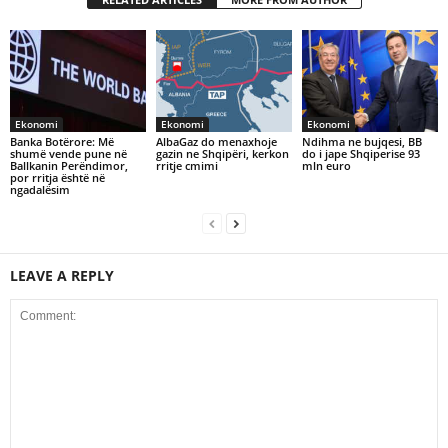
Ekonomi
Ekonomi
Ekonomi
Banka Botërore: Më
AlbaGaz do menaxhoje
Ndihma ne bujqesi, BB
shumë vende pune në
gazin ne Shqipëri, kerkon
do i jape Shqiperise 93
Ballkanin Perëndimor,
rritje cmimi
mln euro
por rritja është në
ngadalësim
LEAVE A REPLY