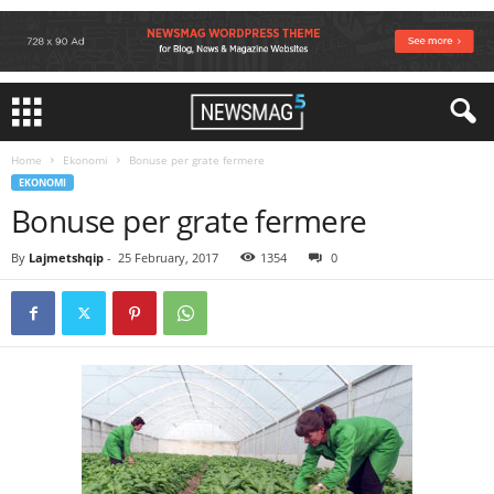
Home
Ekonomi
Bonuse per grate fermere
EKONOMI
Bonuse per grate fermere
By
Lajmetshqip
-
25 February, 2017
1354
0