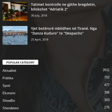
Tatimet kontrolle ne gjithe bregdetin,
bllokohet “Adriatik 2”
30 July, 2018
Yjet botërorë mblidhen në Tiranë. Nga
“Danza Kuduro” te “Despacito”
25 April, 2018
POPULAR CATEGORY
2611
Aktualitet
702
Politike
477
Sport
306
Ekonomi
303
ShowBiz
275
Shendetesi