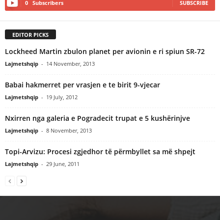
0
Subscribers
SUBSCRIBE
EDITOR PICKS
Lockheed Martin zbulon planet per avionin e ri spiun SR-72
Lajmetshqip
-
14 November, 2013
Babai hakmerret per vrasjen e te birit 9-vjecar
Lajmetshqip
-
19 July, 2012
Nxirren nga galeria e Pogradecit trupat e 5 kushërinjve
Lajmetshqip
-
8 November, 2013
Topi-Arvizu: Procesi zgjedhor të përmbyllet sa më shpejt
Lajmetshqip
-
29 June, 2011