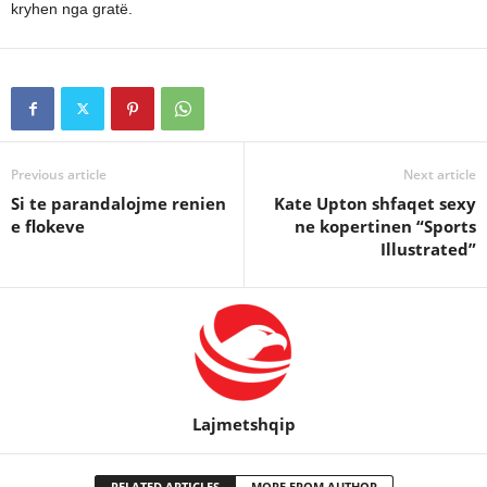
kryhen nga gratë.
Previous article
Next article
Si te parandalojme renien
Kate Upton shfaqet sexy
e flokeve
ne kopertinen “Sports
Illustrated”
Lajmetshqip
RELATED ARTICLES
MORE FROM AUTHOR