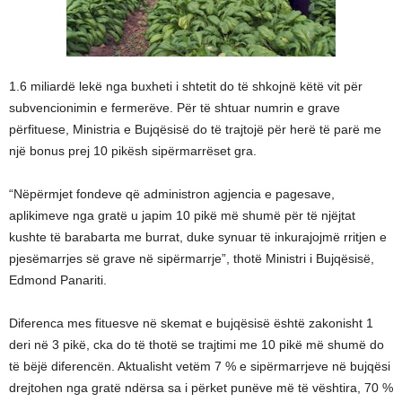
1.6 miliardë lekë nga buxheti i shtetit do të shkojnë këtë vit për
subvencionimin e fermerëve. Për të shtuar numrin e grave
përfituese, Ministria e Bujqësisë do të trajtojë për herë të parë me
një bonus prej 10 pikësh sipërmarrëset gra.
“Nëpërmjet fondeve që administron agjencia e pagesave,
aplikimeve nga gratë u japim 10 pikë më shumë për të njëjtat
kushte të barabarta me burrat, duke synuar të inkurajojmë rritjen e
pjesëmarrjes së grave në sipërmarrje”, thotë Ministri i Bujqësisë,
Edmond Panariti.
Diferenca mes fituesve në skemat e bujqësisë është zakonisht 1
deri në 3 pikë, cka do të thotë se trajtimi me 10 pikë më shumë do
të bëjë diferencën. Aktualisht vetëm 7 % e sipërmarrjeve në bujqësi
drejtohen nga gratë ndërsa sa i përket punëve më të vështira, 70 %