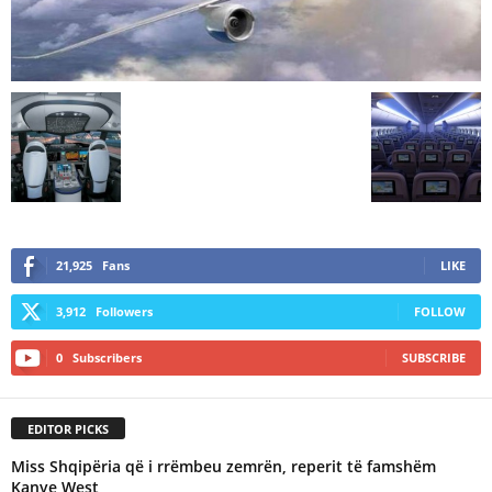
21,925
Fans
LIKE
3,912
Followers
FOLLOW
0
Subscribers
SUBSCRIBE
EDITOR PICKS
Miss Shqipëria që i rrëmbeu zemrën, reperit të famshëm
Kanye West