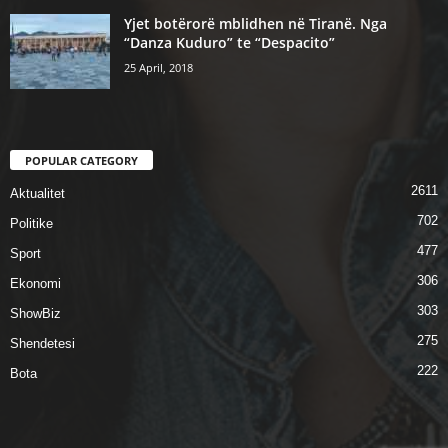
Yjet botërorë mblidhen në Tiranë. Nga
“Danza Kuduro” te “Despacito”
25 April, 2018
POPULAR CATEGORY
2611
Aktualitet
702
Politike
477
Sport
306
Ekonomi
303
ShowBiz
275
Shendetesi
222
Bota