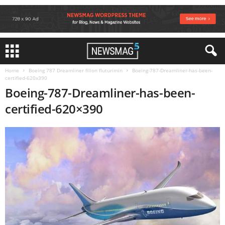
Home
Boeing 787 Dreamliner fillon fluturimin
Boeing-787-Dreamliner-has-been-
certified-620x390
Boeing-787-Dreamliner-has-been-
certified-620×390