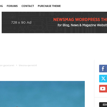
OG
FORUMS
CONTACT
PURCHASE THEME
on gazetaret
bleona-qerreti4
EDI