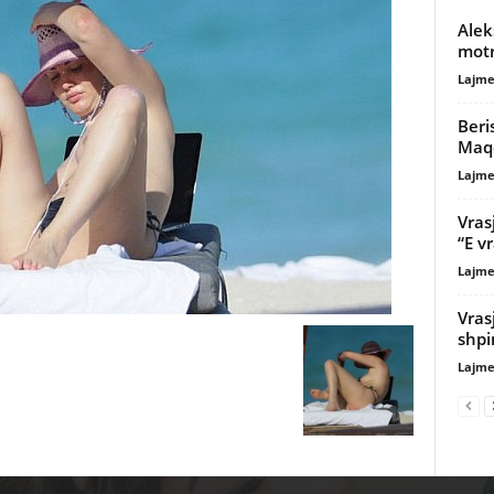
Alek
motr
Lajme
Beri
Maqe
Lajme
Vras
“E v
Lajme
Vras
shp
Lajme