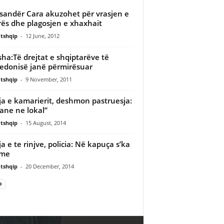
sandër Cara akuzohet për vrasjen e
ës dhe plagosjen e xhaxhait
tshqip
-
12 June, 2012
sha:Të drejtat e shqiptarëve të
donisë janë përmirësuar
tshqip
-
9 November, 2011
ja e kamarierit, deshmon pastruesja:
rane ne lokal”
tshqip
-
15 August, 2014
ja e te rinjve, policia: Në kapuça s’ka
ime
tshqip
-
20 December, 2014