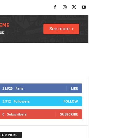
21,925
Fans
LIKE
3,912
Followers
FOLLOW
0
Subscribers
SUBSCRIBE
TOR PICKS