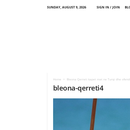
SUNDAY, AUGUST 9, 2026
SIGN IN / JOIN
BL
Home
Bleona Qerreti kapet mat ne Turqi dhe ofend
bleona-qerreti4