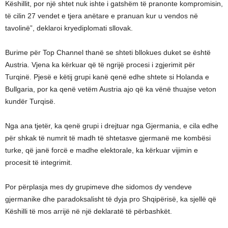
Këshillit, por një shtet nuk ishte i gatshëm të pranonte kompromisin,
të cilin 27 vendet e tjera anëtare e pranuan kur u vendos në
tavolinë”, deklaroi kryediplomati sllovak.
Burime për Top Channel thanë se shteti bllokues duket se është
Austria. Vjena ka kërkuar që të ngrijë procesi i zgjerimit për
Turqinë. Pjesë e këtij grupi kanë qenë edhe shtete si Holanda e
Bullgaria, por ka qenë vetëm Austria ajo që ka vënë thuajse veton
kundër Turqisë.
Nga ana tjetër, ka qenë grupi i drejtuar nga Gjermania, e cila edhe
për shkak të numrit të madh të shtetasve gjermanë me kombësi
turke, që janë forcë e madhe elektorale, ka kërkuar vijimin e
procesit të integrimit.
Por përplasja mes dy grupimeve dhe sidomos dy vendeve
gjermanike dhe paradoksalisht të dyja pro Shqipërisë, ka sjellë që
Këshilli të mos arrijë në një deklaratë të përbashkët.