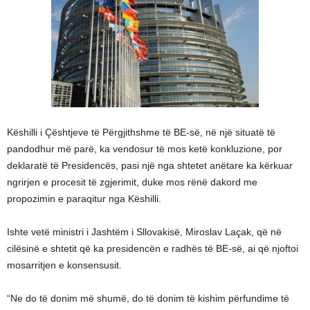
Këshilli i Çështjeve të Përgjithshme të BE-së, në një situatë të
pandodhur më parë, ka vendosur të mos ketë konkluzione, por
deklaratë të Presidencës, pasi një nga shtetet anëtare ka kërkuar
ngrirjen e procesit të zgjerimit, duke mos rënë dakord me
propozimin e paraqitur nga Këshilli.
Ishte vetë ministri i Jashtëm i Sllovakisë, Miroslav Laçak, që në
cilësinë e shtetit që ka presidencën e radhës të BE-së, ai që njoftoi
mosarritjen e konsensusit.
“Ne do të donim më shumë, do të donim të kishim përfundime të