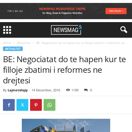
Home
Aktualitet
BE: Negociatat do te hapen kur te filloje zbatimi i reformes ne...
AKTUALITET
BE: Negociatat do te hapen kur te
filloje zbatimi i reformes ne
drejtesi
By
Lajmetshqip
-
14 December, 2016
1199
0