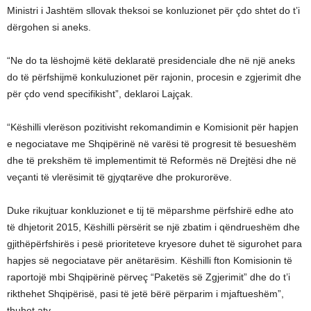
Ministri i Jashtëm sllovak theksoi se konluzionet për çdo shtet do t’i
dërgohen si aneks.
“Ne do ta lëshojmë këtë deklaratë presidenciale dhe në një aneks
do të përfshijmë konkuluzionet për rajonin, procesin e zgjerimit dhe
për çdo vend specifikisht”, deklaroi Lajçak.
“Këshilli vlerëson pozitivisht rekomandimin e Komisionit për hapjen
e negociatave me Shqipërinë në varësi të progresit të besueshëm
dhe të prekshëm të implementimit të Reformës në Drejtësi dhe në
veçanti të vlerësimit të gjyqtarëve dhe prokurorëve.
Duke rikujtuar konkluzionet e tij të mëparshme përfshirë edhe ato
të dhjetorit 2015, Këshilli përsërit se një zbatim i qëndrueshëm dhe
gjithëpërfshirës i pesë prioriteteve kryesore duhet të sigurohet para
hapjes së negociatave për anëtarësim. Këshilli fton Komisionin të
raportojë mbi Shqipërinë përveç “Paketës së Zgjerimit” dhe do t’i
rikthehet Shqipërisë, pasi të jetë bërë përparim i mjaftueshëm”,
thuhet aty.