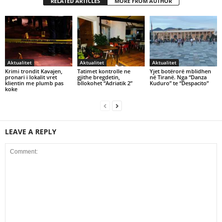
RELATED ARTICLES
MORE FROM AUTHOR
Aktualitet
Aktualitet
Aktualitet
Krimi trondit Kavajen,
Tatimet kontrolle ne
Yjet botërorë mblidhen
pronari i lokalit vret
gjithe bregdetin,
në Tiranë. Nga “Danza
klientin me plumb pas
bllokohet “Adriatik 2”
Kuduro” te “Despacito”
koke
LEAVE A REPLY