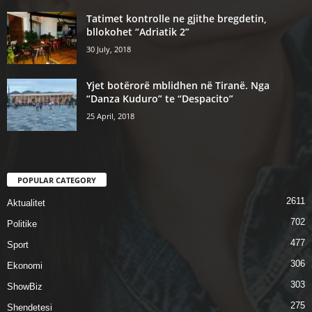
Tatimet kontrolle ne gjithe bregdetin,
bllokohet “Adriatik 2”
30 July, 2018
Yjet botërorë mblidhen në Tiranë. Nga
“Danza Kuduro” te “Despacito”
25 April, 2018
POPULAR CATEGORY
2611
Aktualitet
702
Politike
477
Sport
306
Ekonomi
303
ShowBiz
275
Shendetesi