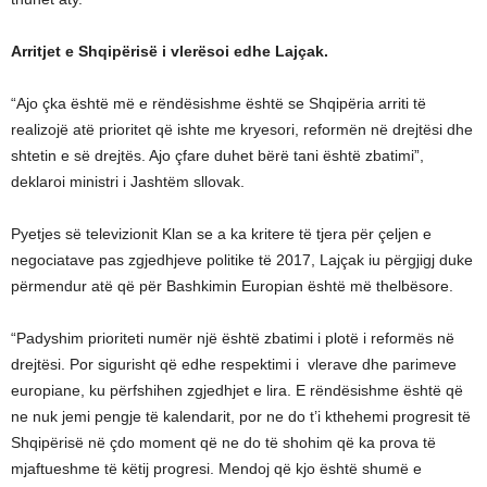
Arritjet e Shqipërisë i vlerësoi edhe Lajçak.
“Ajo çka është më e rëndësishme është se Shqipëria arriti të
realizojë atë prioritet që ishte me kryesori, reformën në drejtësi dhe
shtetin e së drejtës. Ajo çfare duhet bërë tani është zbatimi”,
deklaroi ministri i Jashtëm sllovak.
Pyetjes së televizionit Klan se a ka kritere të tjera për çeljen e
negociatave pas zgjedhjeve politike të 2017, Lajçak iu përgjigj duke
përmendur atë që për Bashkimin Europian është më thelbësore.
“Padyshim prioriteti numër një është zbatimi i plotë i reformës në
drejtësi. Por sigurisht që edhe respektimi i vlerave dhe parimeve
europiane, ku përfshihen zgjedhjet e lira. E rëndësishme është që
ne nuk jemi pengje të kalendarit, por ne do t’i kthehemi progresit të
Shqipërisë në çdo moment që ne do të shohim që ka prova të
mjaftueshme të këtij progresi. Mendoj që kjo është shumë e