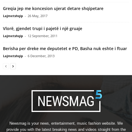
Greqia jep me koncesion ujerat detare shqipetare
Lajmetshqip
-
26 May, 2017
Vlorë, gjendet trupi i pajetë i një gruaje
Lajmetshqip
-
12 September, 2011
Berisha per dreke me deputetet e PD, Basha nuk eshte i ftuar
Lajmetshqip
-
6 December, 2013
Newsmag is your news, entertainment, music fashion website. We
provide you with the latest breaking news and videos straight from the