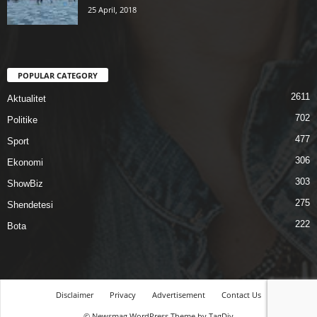
25 April, 2018
POPULAR CATEGORY
2611
Aktualitet
702
Politike
477
Sport
306
Ekonomi
303
ShowBiz
275
Shendetesi
222
Bota
Disclaimer
Privacy
Advertisement
Contact Us
© Newsmag WordPress Theme by TagDiv