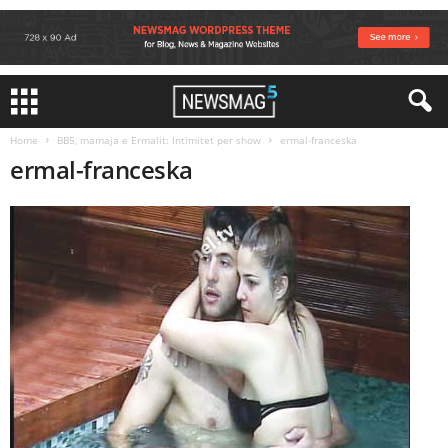
Home
BB5, mamaja e Ermalit: Intimitet per show
ermal-franceska
ermal-franceska