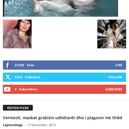
21,925
Fans
LIKE
3,912
Followers
FOLLOW
0
Subscribers
SUBSCRIBE
EDITOR PICKS
Vermosh, maskat grabisin udhëtarët dhe i plagosin me thikë
Lajmetshqip
-
17 November, 2013