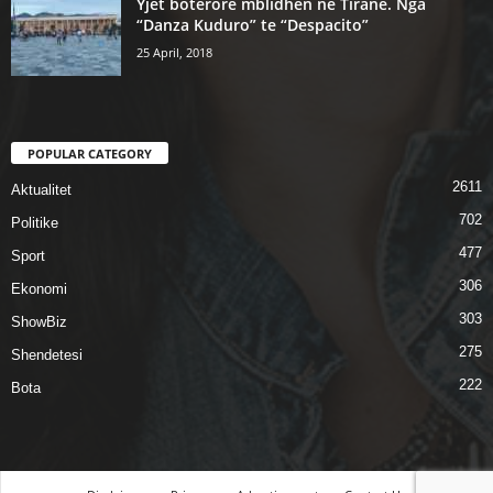
Yjet botërorë mblidhen në Tiranë. Nga
“Danza Kuduro” te “Despacito”
25 April, 2018
POPULAR CATEGORY
2611
Aktualitet
702
Politike
477
Sport
306
Ekonomi
303
ShowBiz
275
Shendetesi
222
Bota