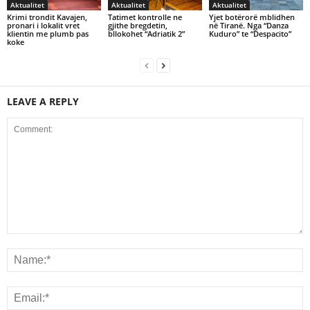
Aktualitet
Aktualitet
Aktualitet
Krimi trondit Kavajen,
Tatimet kontrolle ne
Yjet botërorë mblidhen
pronari i lokalit vret
gjithe bregdetin,
në Tiranë. Nga “Danza
klientin me plumb pas
bllokohet “Adriatik 2”
Kuduro” te “Despacito”
koke
LEAVE A REPLY