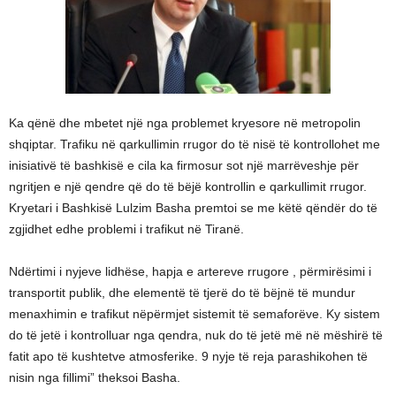
Ka qënë dhe mbetet një nga problemet kryesore në metropolin
shqiptar. Trafiku në qarkullimin rrugor do të nisë të kontrollohet me
inisiativë të bashkisë e cila ka firmosur sot një marrëveshje për
ngritjen e një qendre që do të bëjë kontrollin e qarkullimit rrugor.
Kryetari i Bashkisë Lulzim Basha premtoi se me këtë qëndër do të
zgjidhet edhe problemi i trafikut në Tiranë.
Ndërtimi i nyjeve lidhëse, hapja e artereve rrugore , përmirësimi i
transportit publik, dhe elementë të tjerë do të bëjnë të mundur
menaxhimin e trafikut nëpërmjet sistemit të semaforëve. Ky sistem
do të jetë i kontrolluar nga qendra, nuk do të jetë më në mëshirë të
fatit apo të kushtetve atmosferike. 9 nyje të reja parashikohen të
nisin nga fillimi” theksoi Basha.