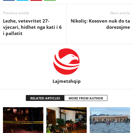
Previous article
Next article
Lezhe, vetevritet 27-
Nikoliç: Kosoven nuk do ta
vjecari, hidhet nga kati i 6
dorezojme
i pallatit
Lajmetshqip
RELATED ARTICLES
MORE FROM AUTHOR