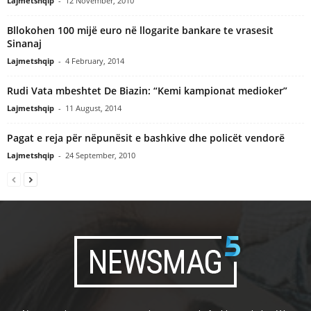
Lajmetshqip
-
12 November, 2010
Bllokohen 100 mijë euro në llogarite bankare te vrasesit
Sinanaj
Lajmetshqip
-
4 February, 2014
Rudi Vata mbeshtet De Biazin: “Kemi kampionat medioker”
Lajmetshqip
-
11 August, 2014
Pagat e reja për nëpunësit e bashkive dhe policët vendorë
Lajmetshqip
-
24 September, 2010