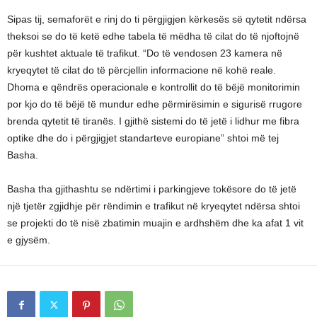
Sipas tij, semaforët e rinj do ti përgjigjen kërkesës së qytetit ndërsa
theksoi se do të ketë edhe tabela të mëdha të cilat do të njoftojnë
për kushtet aktuale të trafikut. “Do të vendosen 23 kamera në
kryeqytet të cilat do të përcjellin informacione në kohë reale.
Dhoma e qëndrës operacionale e kontrollit do të bëjë monitorimin
por kjo do të bëjë të mundur edhe përmirësimin e sigurisë rrugore
brenda qytetit të tiranës. I gjithë sistemi do të jetë i lidhur me fibra
optike dhe do i përgjigjet standarteve europiane” shtoi më tej
Basha.
Basha tha gjithashtu se ndërtimi i parkingjeve tokësore do të jetë
një tjetër zgjidhje për rëndimin e trafikut në kryeqytet ndërsa shtoi
se projekti do të nisë zbatimin muajin e ardhshëm dhe ka afat 1 vit
e gjysëm.