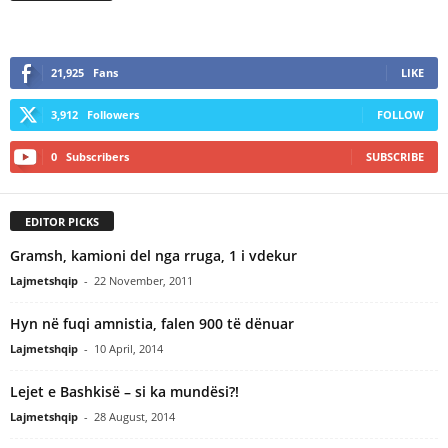
21,925
Fans
LIKE
3,912
Followers
FOLLOW
0
Subscribers
SUBSCRIBE
EDITOR PICKS
Gramsh, kamioni del nga rruga, 1 i vdekur
Lajmetshqip
-
22 November, 2011
Hyn në fuqi amnistia, falen 900 të dënuar
Lajmetshqip
-
10 April, 2014
Lejet e Bashkisë – si ka mundësi?!
Lajmetshqip
-
28 August, 2014