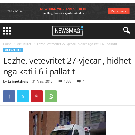
Home
Aktualitet
Lezhe, vetevritet 27-vjecari, hidhet nga kati i 6 i pallatit
AKTUALITET
Lezhe, vetevritet 27-vjecari, hidhet
nga kati i 6 i pallatit
By
Lajmetshqip
-
31 May, 2012
1288
1