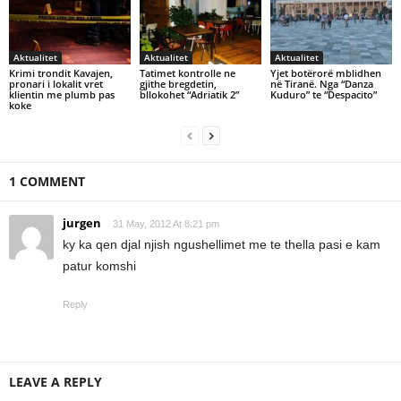
Aktualitet
Aktualitet
Aktualitet
Krimi trondit Kavajen,
Tatimet kontrolle ne
Yjet botërorë mblidhen
pronari i lokalit vret
gjithe bregdetin,
në Tiranë. Nga “Danza
klientin me plumb pas
bllokohet “Adriatik 2”
Kuduro” te “Despacito”
koke
1 COMMENT
jurgen
31 May, 2012 At 8:21 pm
ky ka qen djal njish ngushellimet me te thella pasi e kam
patur komshi
Reply
LEAVE A REPLY