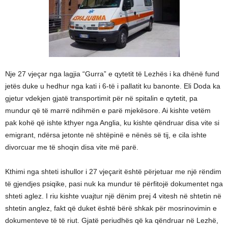
Nje 27 vjeçar nga lagjia “Gurra” e qytetit të Lezhës i ka dhënë fund
jetës duke u hedhur nga kati i 6-të i pallatit ku banonte. Eli Doda ka
gjetur vdekjen gjatë transportimit për në spitalin e qytetit, pa
mundur që të marrë ndihmën e parë mjekësore. Ai kishte vetëm
pak kohë që ishte kthyer nga Anglia, ku kishte qëndruar disa vite si
emigrant, ndërsa jetonte në shtëpinë e nënës së tij, e cila ishte
divorcuar me të shoqin disa vite më parë.
Kthimi nga shteti ishullor i 27 vjeçarit është përjetuar me një rëndim
të gjendjes psiqike, pasi nuk ka mundur të përfitojë dokumentet nga
shteti aglez. I riu kishte vuajtur një dënim prej 4 vitesh në shtetin në
shtetin anglez, fakt që duket është bërë shkak për mosrinovimin e
dokumenteve të të riut. Gjatë periudhës që ka qëndruar në Lezhë,