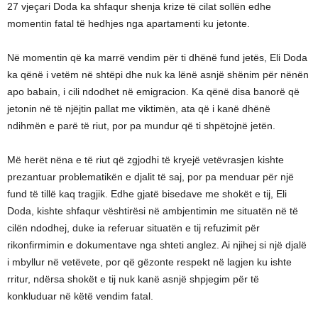
27 vjeçari Doda ka shfaqur shenja krize të cilat sollën edhe
momentin fatal të hedhjes nga apartamenti ku jetonte.
Në momentin që ka marrë vendim për ti dhënë fund jetës, Eli Doda
ka qënë i vetëm në shtëpi dhe nuk ka lënë asnjë shënim për nënën
apo babain, i cili ndodhet në emigracion. Ka qënë disa banorë që
jetonin në të njëjtin pallat me viktimën, ata që i kanë dhënë
ndihmën e parë të riut, por pa mundur që ti shpëtojnë jetën.
Më herët nëna e të riut që zgjodhi të kryejë vetëvrasjen kishte
prezantuar problematikën e djalit të saj, por pa menduar për një
fund të tillë kaq tragjik. Edhe gjatë bisedave me shokët e tij, Eli
Doda, kishte shfaqur vështirësi në ambjentimin me situatën në të
cilën ndodhej, duke ia referuar situatën e tij refuzimit për
rikonfirmimin e dokumentave nga shteti anglez. Ai njihej si një djalë
i mbyllur në vetëvete, por që gëzonte respekt në lagjen ku ishte
rritur, ndërsa shokët e tij nuk kanë asnjë shpjegim për të
konkluduar në këtë vendim fatal.