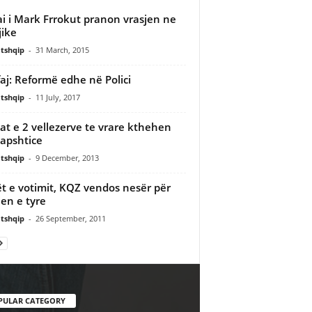
i i Mark Frrokut pranon vrasjen ne
jike
tshqip
-
31 March, 2015
aj: Reformë edhe në Polici
tshqip
-
11 July, 2017
at e 2 vellezerve te vrare kthehen
apshtice
tshqip
-
9 December, 2013
ët e votimit, KQZ vendos nesër për
ien e tyre
tshqip
-
26 September, 2011
PULAR CATEGORY