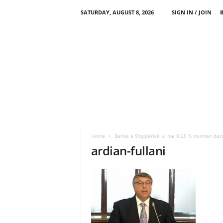
SATURDAY, AUGUST 8, 2026
SIGN IN / JOIN
Home
Banka e Shqipërisë ul me 0.25 % normën bazë
ardian-fullani