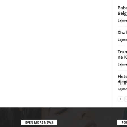
Baba
Belg
Lajme
Xhaf
Lajme
Trup
ne K
Lajme
Flet
djeg
Lajme
EVEN MORE NEWS
PO