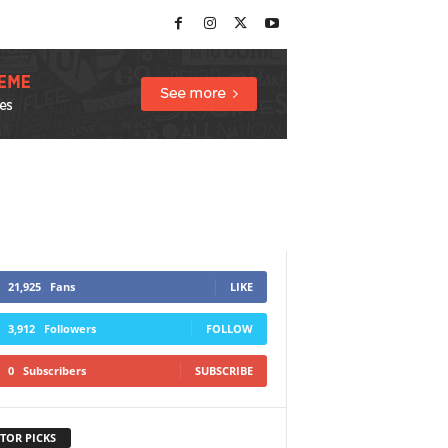
21,925
Fans
LIKE
3,912
Followers
FOLLOW
0
Subscribers
SUBSCRIBE
TOR PICKS