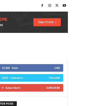
21,925
Fans
LIKE
3,912
Followers
FOLLOW
0
Subscribers
SUBSCRIBE
TOR PICKS