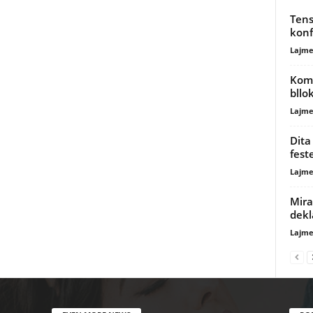
Tens
konf
Lajme
Komp
bllo
Lajme
Dita
fest
Lajme
Mira
dekl
Lajme