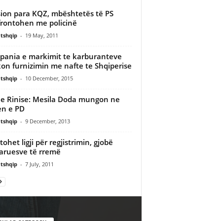
ion para KQZ, mbështetës të PS
rontohen me policinë
tshqip
-
19 May, 2011
ania e markimit te karburanteve
kon furnizimin me nafte te Shqiperise
tshqip
-
10 December, 2015
 e Rinise: Mesila Doda mungon ne
en e PD
tshqip
-
9 December, 2013
tohet ligji për regjistrimin, gjobë
aruesve të rremë
tshqip
-
7 July, 2011