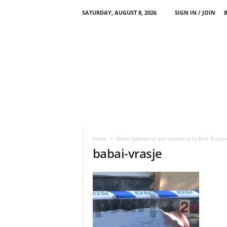
SATURDAY, AUGUST 8, 2026
SIGN IN / JOIN
Home
Babai hakmerret per vrasjen e te birit 9-vjeca
babai-vrasje