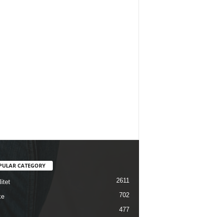
PULAR CATEGORY
2611
itet
702
ke
477