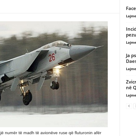
Face
Lajme
Inci
pezu
Lajme
Ja p
Dae
Lajme
Zvic
në Q
Lajme
jë numër të madh të avionëve ruse që fluturonin afër