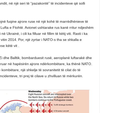
ndit, në një seri të “pazakontë” të incidenteve që solli
tojnë fuqine ajrore ruse në një kohë të marrëdhënieve të
Lufta e Ftohtë. Avionet ushtarake rus kanë rritur ndjeshëm
 Ukrainë, i cili ka filluar në fillim të këtij viti. Rasti i ka
in 2014. Por, një zyrtar i NATO-s tha se shkalla e
e këtë vit .
Zi dhe Balltik, bombarduesit rusë, aeroplanë luftarakë dhe
turuar në hapësirën ajrore ndërkombëtare, ka thënë NATO.
kombëtare, një shkelje të sovranitetit të cilat do të
ncidenteve, tri prej të cilave u zhvilluan të mërkurën.