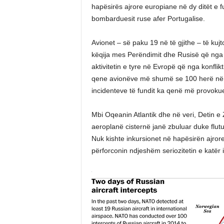
hapësirës ajrore europiane në dy ditët e fu
bombarduesit ruse afer Portugalise.
Avionet – së paku 19 në të gjithe – të kuj
këqija mes Perëndimit dhe Rusisë që nga 
aktivitetin e tyre në Evropë që nga konflikti në
qene avionëve më shumë se 100 herë në vit
incidenteve të fundit ka qenë më provokues
Mbi Oqeanin Atlantik dhe në veri, Detin e 
aeroplanë cisternë janë zbuluar duke flu
Nuk kishte inkursionet në hapësirën ajrore 
përforconin ndjeshëm seriozitetin e katër i