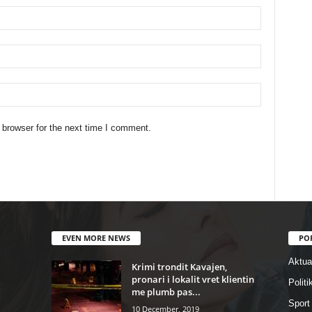
 browser for the next time I comment.
EVEN MORE NEWS
PO
Aktual
Krimi trondit Kavajen,
pronari i lokalit vret klientin
Politi
me plumb pas...
Sport
10 December, 2019