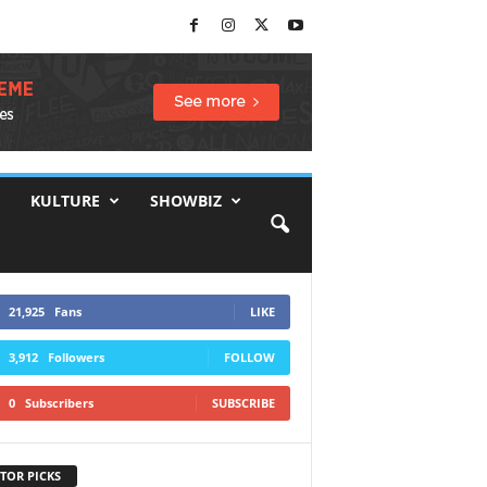
KULTURE
SHOWBIZ
21,925
Fans
LIKE
3,912
Followers
FOLLOW
0
Subscribers
SUBSCRIBE
TOR PICKS