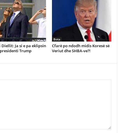
Bota
i Diellit: Ja si e pa eklipsin
Cfarë po ndodh midis Koresë së
 presidenti Trump
Veriut dhe SHBA-ve?!