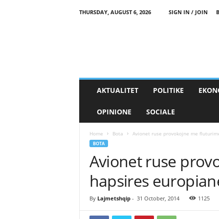
THURSDAY, AUGUST 6, 2026
SIGN IN / JOIN
AKTUALITET
POLITIKE
EKON
OPINIONE
SOCIALE
Home
Bota
Avionet ruse provokojne me fluturim
BOTA
Avionet ruse prov
hapsires europian
By
Lajmetshqip
-
31 October, 2014
1125