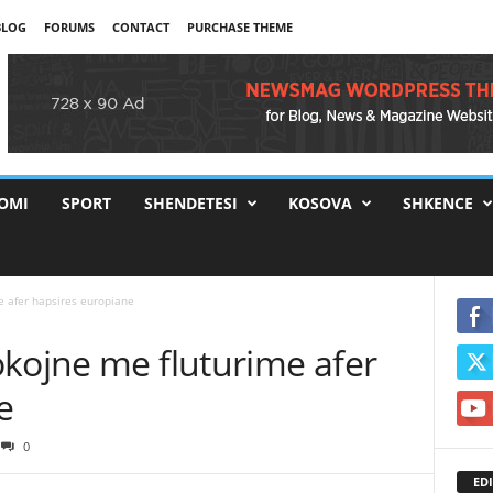
BLOG
FORUMS
CONTACT
PURCHASE THEME
OMI
SPORT
SHENDETESI
KOSOVA
SHKENCE
e afer hapsires europiane
okojne me fluturime afer
e
0
EDI