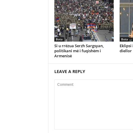
Bota
Bota
Si u rrëzua Serzh Sargsyan,
Eklipsi 
politikani më i fuqishëm i
diellor
Armenisë
LEAVE A REPLY