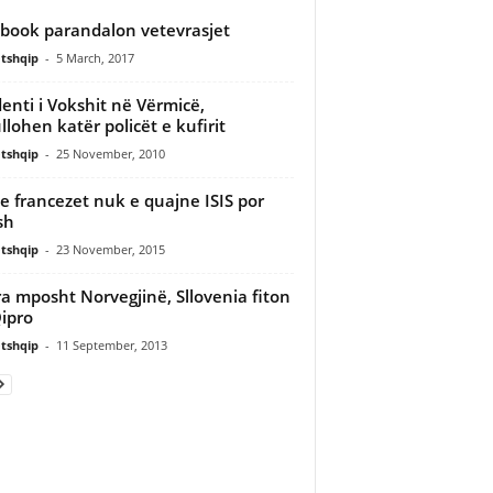
book parandalon vetevrasjet
tshqip
-
5 March, 2017
denti i Vokshit në Vërmicë,
llohen katër policët e kufirit
tshqip
-
25 November, 2010
se francezet nuk e quajne ISIS por
sh
tshqip
-
23 November, 2015
ra mposht Norvegjinë, Sllovenia fiton
ipro
tshqip
-
11 September, 2013