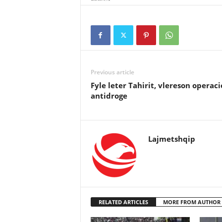
Previous article
Fyle leter Tahirit, vlereson operac
antidroge
Lajmetshqip
RELATED ARTICLES
MORE FROM AUTHOR