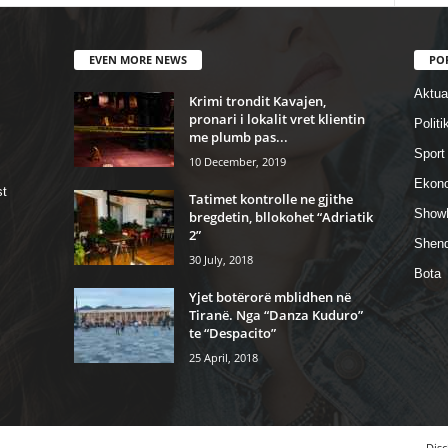
EVEN MORE NEWS
PO
Aktual
Krimi trondit Kavajen,
pronari i lokalit vret klientin
Politi
me plumb pas...
Sport
10 December, 2019
Ekon
st
Tatimet kontrolle ne gjithe
Show
bregdetin, bllokohet “Adriatik
2”
Shend
30 July, 2018
Bota
Yjet botërorë mblidhen në
Tiranë. Nga “Danza Kuduro”
te “Despacito”
25 April, 2018
Disc