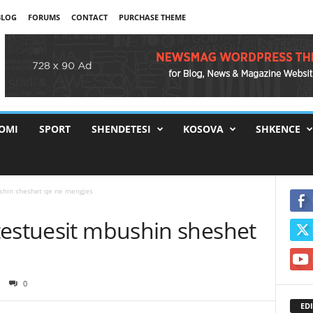
BLOG
FORUMS
CONTACT
PURCHASE THEME
OMI
SPORT
SHENDETESI
KOSOVA
SHKENCE
ushin sheshet qe ne mengjes
testuesit mbushin sheshet
0
EDI