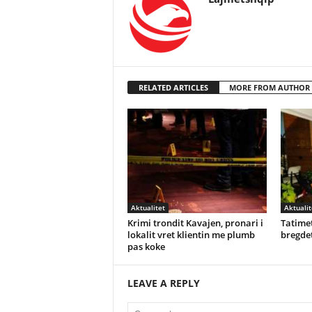
RELATED ARTICLES
MORE FROM AUTHOR
Aktualitet
Aktualit
Krimi trondit Kavajen, pronari i
Tatimet
lokalit vret klientin me plumb
bregdet
pas koke
LEAVE A REPLY