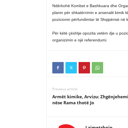
Ndërkohë Kombet e Bashkuara dhe Organiz
planin për shkatërrimin e arsenalit kimik 
pozicionin përfundimtar të Shqipërisë në 
Për këtë çështje opozita vetëm dje u poz
organizimin e një referendumi.
Previous article
Armët kimike, Arvizu: Zhgënjehem
nëse Rama thotë Jo
Lajmetshqip