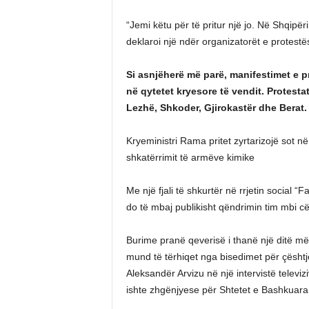
“Jemi këtu për të pritur një jo. Në Shqipër
deklaroi një ndër organizatorët e protestë
Si asnjëherë më parë, manifestimet e p
në qytetet kryesore të vendit. Protesta
Lezhë, Shkoder, Gjirokastër dhe Berat.
Kryeministri Rama pritet zyrtarizojë sot në
shkatërrimit të armëve kimike
Me një fjali të shkurtër në rrjetin social
do të mbaj publikisht qëndrimin tim mbi c
Burime pranë qeverisë i thanë një ditë më 
mund të tërhiqet nga bisedimet për çësht
Aleksandër Arvizu në një intervistë televi
ishte zhgënjyese për Shtetet e Bashkuara