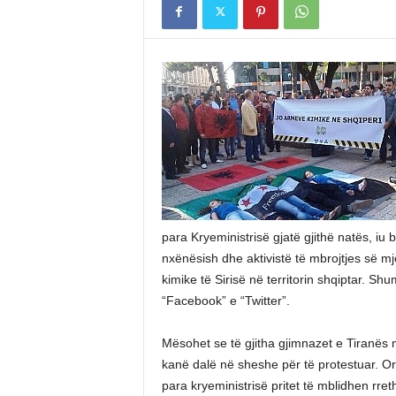
para Kryeministrisë gjatë gjithë natës, i
nxënësish dhe aktivistë të mbrojtjes së mje
kimike të Sirisë në territorin shqiptar. Sh
“Facebook” e “Twitter”.
Mësohet se të gjitha gjimnazet e Tiranës 
kanë dalë në sheshe për të protestuar. Or
para kryeministrisë pritet të mblidhen rre