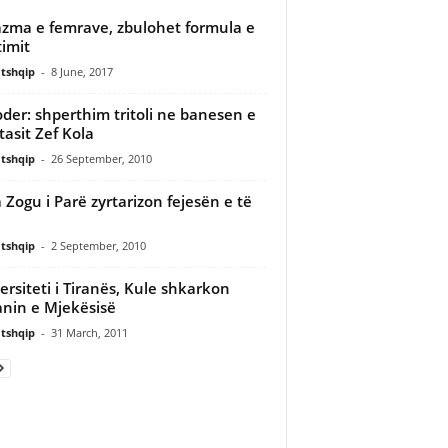
zma e femrave, zbulohet formula e
timit
tshqip
-
8 June, 2017
der: shperthim tritoli ne banesen e
tasit Zef Kola
tshqip
-
26 September, 2010
 Zogu i Parë zyrtarizon fejesën e të
tshqip
-
2 September, 2010
ersiteti i Tiranës, Kule shkarkon
nin e Mjekësisë
tshqip
-
31 March, 2011