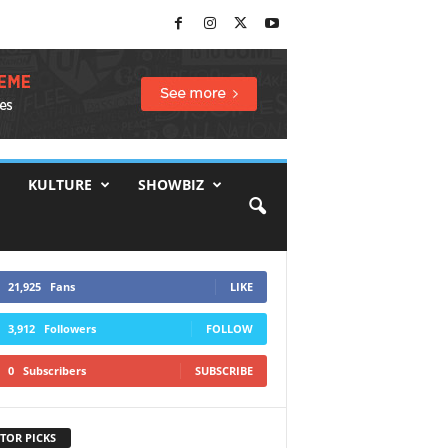
KULTURE
SHOWBIZ
21,925
Fans
LIKE
3,912
Followers
FOLLOW
0
Subscribers
SUBSCRIBE
TOR PICKS