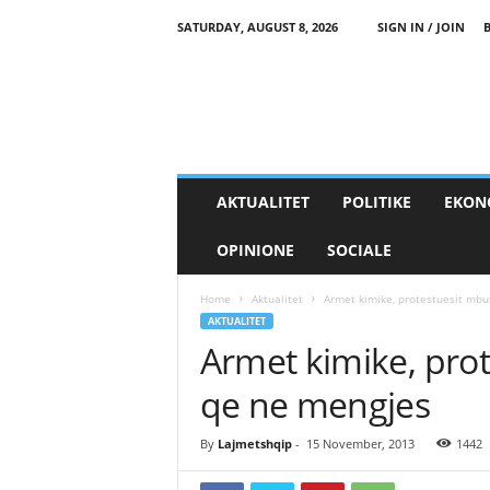
SATURDAY, AUGUST 8, 2026
SIGN IN / JOIN
AKTUALITET
POLITIKE
EKON
OPINIONE
SOCIALE
Home
Aktualitet
Armet kimike, protestuesit mb
AKTUALITET
Armet kimike, pro
qe ne mengjes
By
Lajmetshqip
-
15 November, 2013
1442