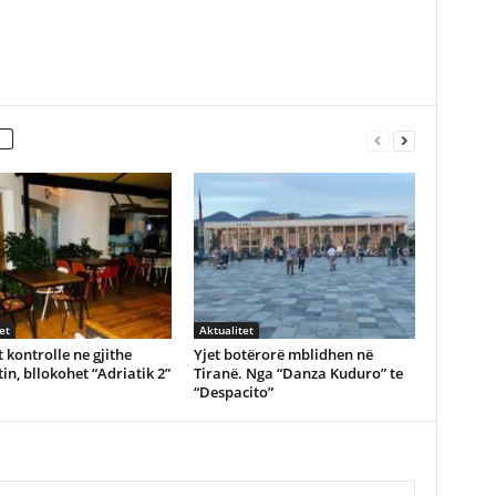
et
Aktualitet
 kontrolle ne gjithe
Yjet botërorë mblidhen në
in, bllokohet “Adriatik 2”
Tiranë. Nga “Danza Kuduro” te
“Despacito”