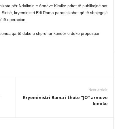
ata për Ndalimin e Armëve Kimike pritet të publikojnë sot
të Sirisë, kryeministri Edi Rama parashikohet që të shpjegojë
këtë operacion.
icionua qartë duke u shprehur kundër e duke propozuar
Next article
i
Kryeministri Rama i thote “JO” armeve
kimike