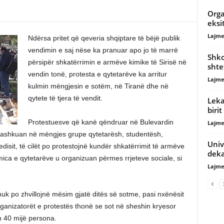
Orga
eksi
Lajme
Ndërsa pritet që qeveria shqiptare të bëjë publik
vendimin e saj nëse ka pranuar apo jo të marrë
Shko
përsipër shkatërrimin e armëve kimike të Sirisë në
shte
vendin tonë, protesta e qytetarëve ka arritur
Lajme
kulmin mëngjesin e sotëm, në Tiranë dhe në
qytete të tjera të vendit.
Leka
birit
Protestuesve që kanë qëndruar në Bulevardin
Lajme
u bashkuan në mëngjes grupe qytetarësh, studentësh,
Univ
disit, të cilët po protestojnë kundër shkatërrimit të armëve
deka
umica e qytetarëve u organizuan përmes rrjeteve sociale, si
Lajme
nuk po zhvillojnë mësim gjatë ditës së sotme, pasi nxënësit
ganizatorët e protestës thonë se sot në sheshin kryesor
th 40 mijë persona.