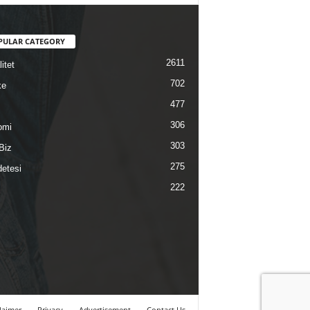
PULAR CATEGORY
2611
itet
702
ke
477
306
omi
303
Biz
275
etesi
222
laimer
Privacy
Advertisement
Contact Us