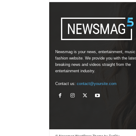
Newsmag is your news, entertainment, music
fashion website. We provide you with the late
breaking news and videos straight from the
entertainment industry.
Contact us:
contact@yoursite.com
© Newsmag WordPress Theme by TagDiv