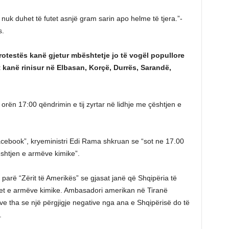
i nuk duhet të futet asnjë gram sarin apo helme të tjera.”-
s.
rotestës kanë gjetur mbështetje jo të vogël popullore
t kanë rinisur në Elbasan, Korçë, Durrës, Sarandë,
 orën 17:00 qëndrimin e tij zyrtar në lidhje me çështjen e
 “Facebook”, kryeministri Edi Rama shkruan se “sot ne 17.00
ështjen e armëve kimike”.
parë “Zërit të Amerikës” se gjasat janë që Shqipëria të
jet e armëve kimike. Ambasadori amerikan në Tiranë
zive tha se një përgjigje negative nga ana e Shqipërisë do të
.