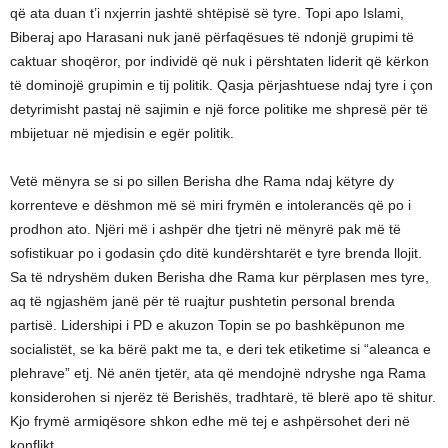
që ata duan t’i nxjerrin jashtë shtëpisë së tyre. Topi apo Islami,
Biberaj apo Harasani nuk janë përfaqësues të ndonjë grupimi të
caktuar shoqëror, por individë që nuk i përshtaten liderit që kërkon
të dominojë grupimin e tij politik. Qasja përjashtuese ndaj tyre i çon
detyrimisht pastaj në sajimin e një force politike me shpresë për të
mbijetuar në mjedisin e egër politik.
Vetë mënyra se si po sillen Berisha dhe Rama ndaj këtyre dy
korrenteve e dëshmon më së miri frymën e intolerancës që po i
prodhon ato. Njëri më i ashpër dhe tjetri në mënyrë pak më të
sofistikuar po i godasin çdo ditë kundërshtarët e tyre brenda llojit.
Sa të ndryshëm duken Berisha dhe Rama kur përplasen mes tyre,
aq të ngjashëm janë për të ruajtur pushtetin personal brenda
partisë. Lidershipi i PD e akuzon Topin se po bashkëpunon me
socialistët, se ka bërë pakt me ta, e deri tek etiketime si “aleanca e
plehrave” etj. Në anën tjetër, ata që mendojnë ndryshe nga Rama
konsiderohen si njerëz të Berishës, tradhtarë, të blerë apo të shitur.
Kjo frymë armiqësore shkon edhe më tej e ashpërsohet deri në
konflikt.