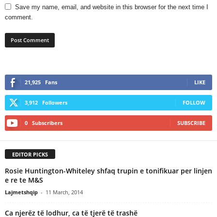
Save my name, email, and website in this browser for the next time I
comment.
21,925
Fans
LIKE
3,912
Followers
FOLLOW
0
Subscribers
SUBSCRIBE
EDITOR PICKS
Rosie Huntington-Whiteley shfaq trupin e tonifikuar per linjen
e re te M&S
Lajmetshqip
-
11 March, 2014
Ca njerëz të lodhur, ca të tjerë të trashë