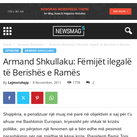
Home
Armand Shkullaku
Armand Shkullaku: Fëmijët ilegalë të Berishës e Ramës
OPINIONE
ARMAND SHKULLAKU
Armand Shkullaku: Fëmijët ilegalë
të Berishës e Ramës
By
Lajmetshqip
-
8 November, 2011
1778
2
Shqipëria, e penalizuar një muaj më parë në objektivin e saj për t’u
afruar me Bashkimin Europian, kryesisht për shkak të krizës
politike, po përjeton një fenomen që e bën edhe më pesimist
parashikimin për një zgjidhje të kësaj krize. Presidenti Bamir Topi