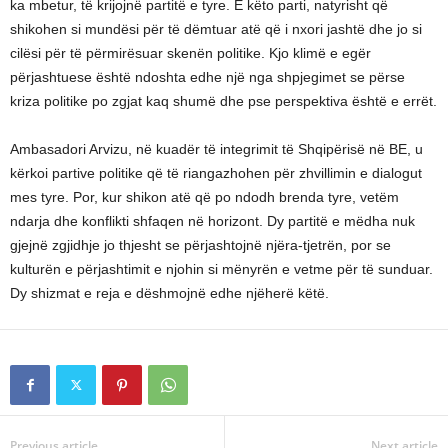
ka mbetur, të krijojnë partitë e tyre. E këto parti, natyrisht që
shikohen si mundësi për të dëmtuar atë që i nxori jashtë dhe jo si
cilësi për të përmirësuar skenën politike. Kjo klimë e egër
përjashtuese është ndoshta edhe një nga shpjegimet se përse
kriza politike po zgjat kaq shumë dhe pse perspektiva është e errët.
Ambasadori Arvizu, në kuadër të integrimit të Shqipërisë në BE, u
kërkoi partive politike që të riangazhohen për zhvillimin e dialogut
mes tyre. Por, kur shikon atë që po ndodh brenda tyre, vetëm
ndarja dhe konflikti shfaqen në horizont. Dy partitë e mëdha nuk
gjejnë zgjidhje jo thjesht se përjashtojnë njëra-tjetrën, por se
kulturën e përjashtimit e njohin si mënyrën e vetme për të sunduar.
Dy shizmat e reja e dëshmojnë edhe njëherë këtë.
Previous article
Next article