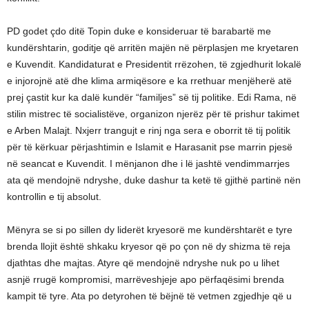
PD godet çdo ditë Topin duke e konsideruar të barabartë me
kundërshtarin, goditje që arritën majën në përplasjen me kryetaren
e Kuvendit. Kandidaturat e Presidentit rrëzohen, të zgjedhurit lokalë
e injorojnë atë dhe klima armiqësore e ka rrethuar menjëherë atë
prej çastit kur ka dalë kundër “familjes” së tij politike. Edi Rama, në
stilin mistrec të socialistëve, organizon njerëz për të prishur takimet
e Arben Malajt. Nxjerr trangujt e rinj nga sera e oborrit të tij politik
për të kërkuar përjashtimin e Islamit e Harasanit pse marrin pjesë
në seancat e Kuvendit. I mënjanon dhe i lë jashtë vendimmarrjes
ata që mendojnë ndryshe, duke dashur ta ketë të gjithë partinë nën
kontrollin e tij absolut.
Mënyra se si po sillen dy liderët kryesorë me kundërshtarët e tyre
brenda llojit është shkaku kryesor që po çon në dy shizma të reja
djathtas dhe majtas. Atyre që mendojnë ndryshe nuk po u lihet
asnjë rrugë kompromisi, marrëveshjeje apo përfaqësimi brenda
kampit të tyre. Ata po detyrohen të bëjnë të vetmen zgjedhje që u