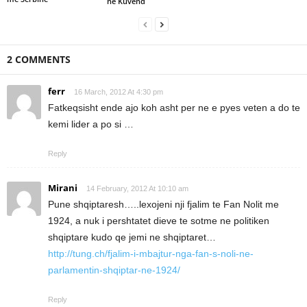
në Kuvend
2 COMMENTS
ferr
16 March, 2012 At 4:30 pm
Fatkeqsisht ende ajo koh asht per ne e pyes veten a do te
kemi lider a po si …
Reply
Mirani
14 February, 2012 At 10:10 am
Pune shqiptaresh…..lexojeni nji fjalim te Fan Nolit me
1924, a nuk i pershtatet dieve te sotme ne politiken
shqiptare kudo qe jemi ne shqiptaret…
http://tung.ch/fjalim-i-mbajtur-nga-fan-s-noli-ne-
parlamentin-shqiptar-ne-1924/
Reply