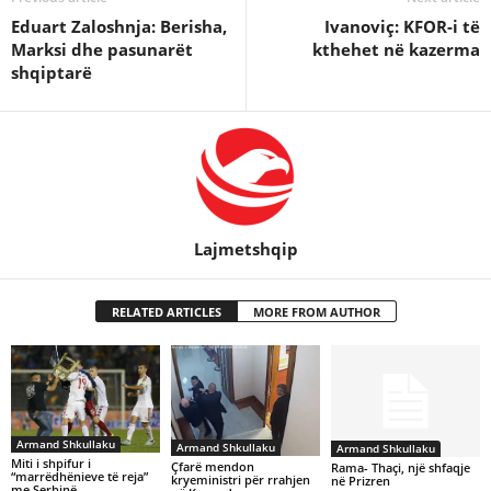
Eduart Zaloshnja: Berisha,
Ivanoviç: KFOR-i të
Marksi dhe pasunarët
kthehet në kazerma
shqiptarë
Lajmetshqip
RELATED ARTICLES
MORE FROM AUTHOR
Armand Shkullaku
Armand Shkullaku
Armand Shkullaku
Miti i shpifur i
Çfarë mendon
Rama- Thaçi, një shfaqje
“marrëdhënieve të reja”
kryeministri për rrahjen
në Prizren
me Serbinë