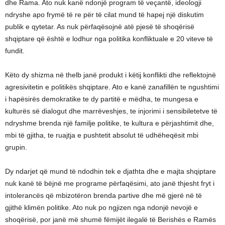
dhe Rama. Ato nuk kanë ndonjë program të veçantë, ideologji
ndryshe apo frymë të re për të cilat mund të hapej një diskutim
publik e qytetar. As nuk përfaqësojnë atë pjesë të shoqërisë
shqiptare që është e lodhur nga politika konfliktuale e 20 viteve të
fundit.
Këto dy shizma në thelb janë produkt i këtij konflikti dhe reflektojnë
agresivitetin e politikës shqiptare. Ato e kanë zanafillën te ngushtimi
i hapësirës demokratike te dy partitë e mëdha, te mungesa e
kulturës së dialogut dhe marrëveshjes, te injorimi i sensibiletetve të
ndryshme brenda një familje politike, te kultura e përjashtimit dhe,
mbi të gjitha, te ruajtja e pushtetit absolut të udhëheqësit mbi
grupin.
Dy ndarjet që mund të ndodhin tek e djathta dhe e majta shqiptare
nuk kanë të bëjnë me programe përfaqësimi, ato janë thjesht fryt i
intolerancës që mbizotëron brenda partive dhe më gjerë në të
gjithë klimën politike. Ato nuk po ngjizen nga ndonjë nevojë e
shoqërisë, por janë më shumë fëmijët ilegalë të Berishës e Ramës