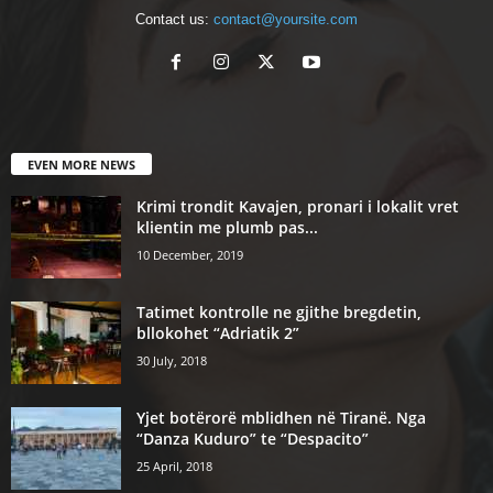
Contact us:
contact@yoursite.com
EVEN MORE NEWS
Krimi trondit Kavajen, pronari i lokalit vret
klientin me plumb pas...
10 December, 2019
Tatimet kontrolle ne gjithe bregdetin,
bllokohet “Adriatik 2”
30 July, 2018
Yjet botërorë mblidhen në Tiranë. Nga
“Danza Kuduro” te “Despacito”
25 April, 2018