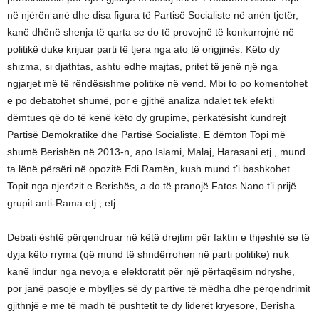
në njërën anë dhe disa figura të Partisë Socialiste në anën tjetër,
kanë dhënë shenja të qarta se do të provojnë të konkurrojnë në
politikë duke krijuar parti të tjera nga ato të origjinës. Këto dy
shizma, si djathtas, ashtu edhe majtas, pritet të jenë një nga
ngjarjet më të rëndësishme politike në vend. Mbi to po komentohet
e po debatohet shumë, por e gjithë analiza ndalet tek efekti
dëmtues që do të kenë këto dy grupime, përkatësisht kundrejt
Partisë Demokratike dhe Partisë Socialiste. E dëmton Topi më
shumë Berishën në 2013-n, apo Islami, Malaj, Harasani etj., mund
ta lënë përsëri në opozitë Edi Ramën, kush mund t’i bashkohet
Topit nga njerëzit e Berishës, a do të pranojë Fatos Nano t’i prijë
grupit anti-Rama etj., etj.
Debati është përqendruar në këtë drejtim për faktin e thjeshtë se të
dyja këto rryma (që mund të shndërrohen në parti politike) nuk
kanë lindur nga nevoja e elektoratit për një përfaqësim ndryshe,
por janë pasojë e mbylljes së dy partive të mëdha dhe përqendrimit
gjithnjë e më të madh të pushtetit te dy liderët kryesorë, Berisha