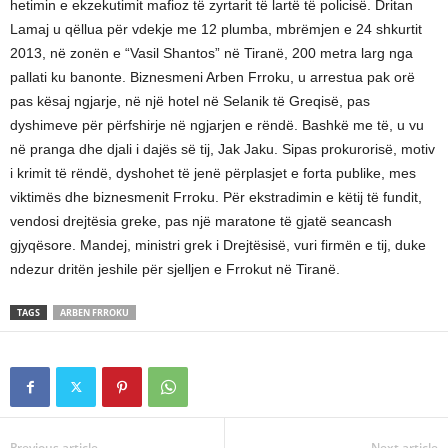
hetimin e ekzekutimit mafioz të zyrtarit të lartë të policisë. Dritan
Lamaj u qëllua për vdekje me 12 plumba, mbrëmjen e 24 shkurtit
2013, në zonën e “Vasil Shantos” në Tiranë, 200 metra larg nga
pallati ku banonte. Biznesmeni Arben Frroku, u arrestua pak orë
pas kësaj ngjarje, në një hotel në Selanik të Greqisë, pas
dyshimeve për përfshirje në ngjarjen e rëndë. Bashkë me të, u vu
në pranga dhe djali i dajës së tij, Jak Jaku. Sipas prokurorisë, motiv
i krimit të rëndë, dyshohet të jenë përplasjet e forta publike, mes
viktimës dhe biznesmenit Frroku. Për ekstradimin e këtij të fundit,
vendosi drejtësia greke, pas një maratone të gjatë seancash
gjyqësore. Mandej, ministri grek i Drejtësisë, vuri firmën e tij, duke
ndezur dritën jeshile për sjelljen e Frrokut në Tiranë.
TAGS
ARBEN FRROKU
Previous article
Next article