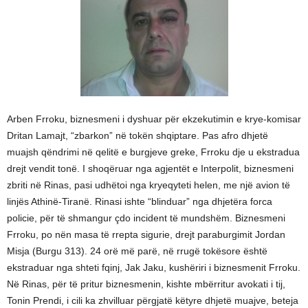
Arben Frroku, biznesmeni i dyshuar për ekzekutimin e krye-komisar
Dritan Lamajt, “zbarkon” në tokën shqiptare. Pas afro dhjetë
muajsh qëndrimi në qelitë e burgjeve greke, Frroku dje u ekstradua
drejt vendit tonë. I shoqëruar nga agjentët e Interpolit, biznesmeni
zbriti në Rinas, pasi udhëtoi nga kryeqyteti helen, me një avion të
linjës Athinë-Tiranë. Rinasi ishte “blinduar” nga dhjetëra forca
policie, për të shmangur çdo incident të mundshëm. Biznesmeni
Frroku, po nën masa të rrepta sigurie, drejt paraburgimit Jordan
Misja (Burgu 313). 24 orë më parë, në rrugë tokësore është
ekstraduar nga shteti fqinj, Jak Jaku, kushëriri i biznesmenit Frroku.
Në Rinas, për të pritur biznesmenin, kishte mbërritur avokati i tij,
Tonin Prendi, i cili ka zhvilluar përgjatë këtyre dhjetë muajve, beteja