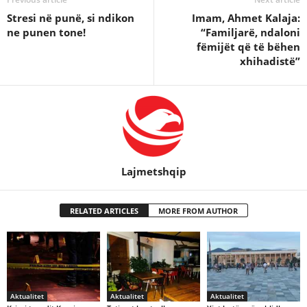
Stresi në punë, si ndikon
Imam, Ahmet Kalaja:
ne punen tone!
“Familjarë, ndaloni
fëmijët që të bëhen
xhihadistë”
Lajmetshqip
RELATED ARTICLES
MORE FROM AUTHOR
Aktualitet
Aktualitet
Aktualitet