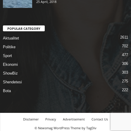
25 April, 2018
POPULAR CATEGORY
2611
Aktualitet
702
Politike
477
Sport
306
Ekonomi
303
ShowBiz
275
Shendetesi
222
Bota
Disclaimer
Privacy
Advertisement
Contact Us
© Newsmag WordPress Theme by TagDiv