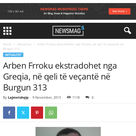
Home
Aktualitet
Arben Frroku ekstradohet nga Greqia, në qeli të veçantë në
Burgun 313
AKTUALITET
Arben Frroku ekstradohet nga
Greqia, në qeli të veçantë në
Burgun 313
By
Lajmetshqip
-
9 November, 2013
1118
0