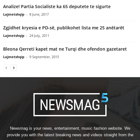
Analize! Partia Socialiste ka 65 deputete te sigurte
Lajmetshqip
-
8 June, 2017
Zgjidhet kryesia e PD-së, publikohet lista me 25 anëtarët
Lajmetshqip
-
24 July, 2011
Bleona Qerreti kapet mat ne Turqi dhe ofendon gazetaret
Lajmetshqip
-
9 September, 2015
Newsmag is your news, entertainment, music fashion website. We
provide you with the latest breaking news and videos straight from the