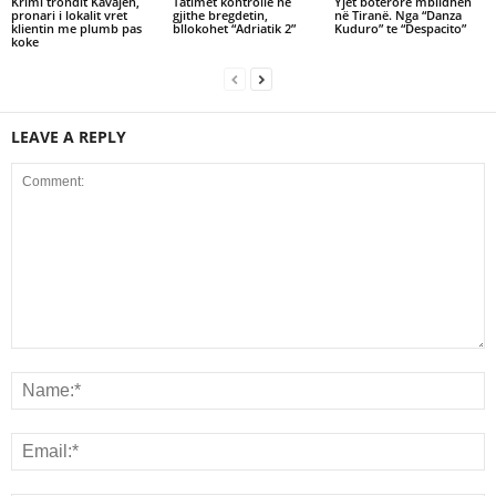
Krimi trondit Kavajen,
Tatimet kontrolle ne
Yjet botërorë mblidhen
pronari i lokalit vret
gjithe bregdetin,
në Tiranë. Nga “Danza
klientin me plumb pas
bllokohet “Adriatik 2”
Kuduro” te “Despacito”
koke
LEAVE A REPLY