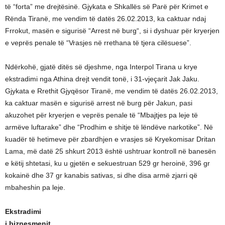
të “forta” me drejtësinë. Gjykata e Shkallës së Parë për Krimet e
Rënda Tiranë, me vendim të datës 26.02.2013, ka caktuar ndaj
Frrokut, masën e sigurisë “Arrest në burg“, si i dyshuar për kryerjen
e veprës penale të “Vrasjes në rrethana të tjera cilësuese”.
Ndërkohë, gjatë ditës së djeshme, nga Interpol Tirana u krye
ekstradimi nga Athina drejt vendit tonë, i 31-vjeçarit Jak Jaku.
Gjykata e Rrethit Gjyqësor Tiranë, me vendim të datës 26.02.2013,
ka caktuar masën e sigurisë arrest në burg për Jakun, pasi
akuzohet për kryerjen e veprës penale të “Mbajtjes pa leje të
armëve luftarake” dhe “Prodhim e shitje të lëndëve narkotike”. Në
kuadër të hetimeve për zbardhjen e vrasjes së Kryekomisar Dritan
Lama, më datë 25 shkurt 2013 është ushtruar kontroll në banesën
e këtij shtetasi, ku u gjetën e sekuestruan 529 gr heroinë, 396 gr
kokainë dhe 37 gr kanabis sativas, si dhe disa armë zjarri që
mbaheshin pa leje.
Ekstradimi
i biznesmenit