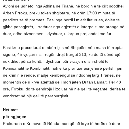
Avioni që udhëtoi nga Athina në Tiranë, në bordin e të cilit ndodhej
Arben Frroku, preku tokën shqiptare, në orën 17:00 minuta të
pasdites së të premtes. Pasi nga bordi i mjetit fluturues, dolën të
gjithë pasagjerët, i rrethuar nga agjentët e Interpolit, me pranga në
duar, edhe biznesmeni i dyshuar, u largua prej andej me furi.
Pasi kreu procedurat e mbërritjes në Shqipëri, nën masa të rrepta
sigurie, 45-vjeçari nisi rrugën drejt Burgut 313, ku do të qëndrojë
nuk dihet përsa kohë. I dyshuari për vrasjen e ish-shefit të
Komisariatit të Kombinatit, nuk e ka pranuar asnjëherë përfshirjen
në krimin e rëndë, madje këmbëngul se ndodhej larg Tiranës, në
momentin që u krye atentati që i mori jetën Dritan Lamajt. Për 48
orë, Frroku, do të qëndrojë i izoluar në një qeli të veçantë, derisa të
vendoset në një qeli të paraburgimit.
Hetimet
për ngjarjen
Prokuroria e Krimeve të Rënda mori që në krye të herës në duar