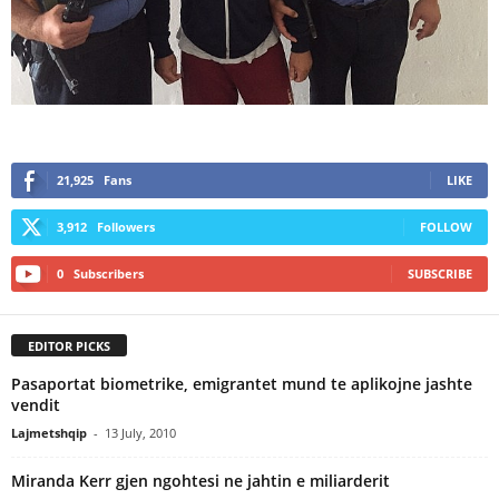
21,925
Fans
LIKE
3,912
Followers
FOLLOW
0
Subscribers
SUBSCRIBE
EDITOR PICKS
Pasaportat biometrike, emigrantet mund te aplikojne jashte
vendit
Lajmetshqip
-
13 July, 2010
Miranda Kerr gjen ngohtesi ne jahtin e miliarderit