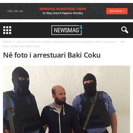
Home
Aksion antiterror, policia italiane arreston 5 shqiptarë dhe 4 italianë
Në
foto i arrestuari Baki Coku
Në foto i arrestuari Baki Coku