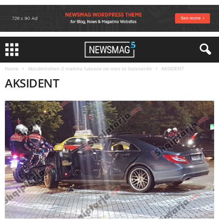
Home
Aksidentohen 2 makina luksoze ne mes te bulevardit
AKSIDENT
AKSIDENT