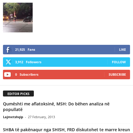
21,925
Fans
LIKE
3,912
Followers
FOLLOW
0
Subscribers
SUBSCRIBE
EDITOR PICKS
Qumështi me aflatoksinë, MSH: Do bëhen analiza në
popullatë
Lajmetshqip
-
27 February, 2013
SHBA të pakënaqur nga SHISH, FRD diskutohet te marre kreun