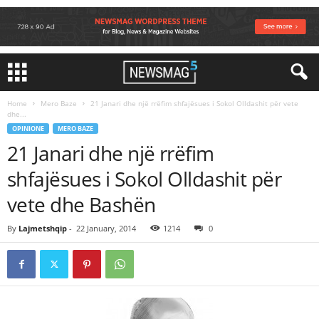
Home
Mero Baze
21 Janari dhe një rrëfim shfajësues i Sokol Olldashit për vete
dhe...
OPINIONE
MERO BAZE
21 Janari dhe një rrëfim
shfajësues i Sokol Olldashit për
vete dhe Bashën
By
Lajmetshqip
-
22 January, 2014
1214
0