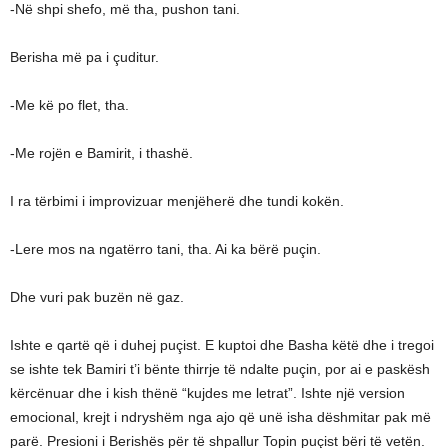
-Në shpi shefo, më tha, pushon tani.
Berisha më pa i çuditur.
-Me kë po flet, tha.
-Me rojën e Bamirit, i thashë.
I ra tërbimi i improvizuar menjëherë dhe tundi kokën.
-Lere mos na ngatërro tani, tha. Ai ka bërë puçin.
Dhe vuri pak buzën në gaz.
Ishte e qartë që i duhej puçist. E kuptoi dhe Basha këtë dhe i tregoi
se ishte tek Bamiri t’i bënte thirrje të ndalte puçin, por ai e paskësh
kërcënuar dhe i kish thënë “kujdes me letrat”. Ishte një version
emocional, krejt i ndryshëm nga ajo që unë isha dëshmitar pak më
parë. Presioni i Berishës për të shpallur Topin puçist bëri të vetën.