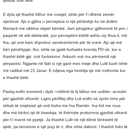
qëlluar dhe vetë.
E dyta që thashë lidhur me vrasjet, ishte për t’i dhënë zemër
njerëzve. Ajo e gjitha u perceptua si një përleshje ku ne dolëm
fitimtarë me viktima nëpër këmbë. Jam përpjekur gjithmonë të jem i
paqartë në atë deklaratë, por perceptimi është ashtu siç thua ti, më
tha, që unë kam shprehur vendosmërinë për të vrarë. Ajo që më
bëri përshtypje, tha, ishte se gjatë fushatës brenda PD-së, kur e
thashë këtë gjë, nuk funksionoi. Askush nuk ma përmendi një
përparësi. Ngjante në fakt si një garë mes meje dhe Lulit kush ishte
më radikal më 21 Janar. E ndjeva nga heshtja që më rrethonte kur
e thashë këtë.
Pastaj erdhi momenti i dytë i rrëfimit të tij lidhur me urdhër- arrestin
për gjashtë oficerët. Lajmi përflitej dhe Luli erdhi në zyrën time për
shkak të miqësisë që unë kisha me Ina Ramën. Ina foli me mua
dhe më kërkoi që të bisedoja, të thërriste prokuroria gjashtë oficerë
për t’i marrë në pyetje. Ja thashë Lulit në një klimë tërësisht të
qetë, pa tensionin e një puçi të ri, dhe ishte dakord. I thashë Inës të