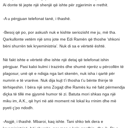
Ai donte të jepte një shenjë që ishte për zgjerimin e rrethit.
-A u përgjuan telefonat tanë, i thashë.
-Besoj që po, por askush nuk e kishte seriozisht me ju, më tha.
Qarkullonte vetëm një sms jote me Edi Ramën që thoshe ‘shkoni
bëni shurrën tek kryeministria’. Nuk di sa e vërtetë është.
Në fakt ishte e vërtetë dhe ishte një detaj që telefonat ishin
përgjuar. Pasi kaloi kulmi i trazirës dhe shumë njerëz u përcollën të
plagosur, unë që e ndiqja nga lart skenën, nuk isha i qartë për
numrin e të vrarëve. Nuk dija kujt t’i thosha t’u bënte thirrje të
tërhiqeshin. I bëra një sms Zogajt dhe Ramës ku në fakt përmendja
diçka të tillë me gjysmë humor të zi. Batuta mori shkas nga një
miku im, A.K., që hyri në atë moment në lokal ku rrinim dhe më
pyeti ç’po ndodh.
-Asgjë, i thashë. Mbaroi, kaq ishte. Tani shko tek dera e