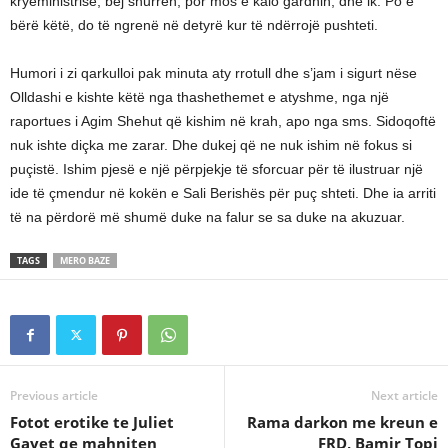
kryeministrisë, bëj shurrën, por mos e kalo gardhin, dhe ik. Po e
bërë këtë, do të ngrenë në detyrë kur të ndërrojë pushteti.
Humori i zi qarkulloi pak minuta aty rrotull dhe s’jam i sigurt nëse
Olldashi e kishte këtë nga thashethemet e atyshme, nga një
raportues i Agim Shehut që kishim në krah, apo nga sms. Sidoqoftë
nuk ishte diçka me zarar. Dhe dukej që ne nuk ishim në fokus si
puçistë. Ishim pjesë e një përpjekje të sforcuar për të ilustruar një
ide të çmendur në kokën e Sali Berishës për puç shteti. Dhe ia arriti
të na përdorë më shumë duke na falur se sa duke na akuzuar.
TAGS
MERO BAZE
Previous article
Next article
Fotot erotike te Juliet
Rama darkon me kreun e
Gayet qe mahniten
FRD, Bamir Topi