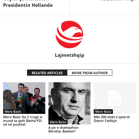
Presidentin Hollande
Lajmetshqip
RELATED ARTICLES
MORE FROM AUTHOR
Mero Baze
Mero Baze
Mero Baze: Ka 2 rrugë si
Mbi 300 ditët e qeta të
mund ta sjelli Basha PD-
Damir Fazlliçit
Mero Baze
në në pushtet
A po e shantazhon
Berisha, Bashen?