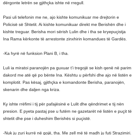
dërgonte letrën se gjithçka ishte në rregull.
Pasi uli telefonin me ne, ajo kishte komunikuar me drejtorin e
Policisë së Shtetit. Ai kishte komunikuar direkt me Berishën dhe i
kishte treguar. Berisha mori sërish Lulin dhe i tha se kryepuçistja
Ina Rama kërkonte të arrestonte zinxhirin komandues të Gardës.
-Ka hyrë në funksion Plani B, i tha.
Luli ia miratoi paranojën pa guxuar t’i tregojë se kish qenë në parim
dakord me atë që po bënte Ina. Kështu u përfshi dhe ajo në listën e
komplotit. Pas kësaj, gjithçka e komandonte Berisha, paranojën,
skenarin dhe daljen nga kriza.
Ky ishte rrëfimi i tij për pafajësinë e Lulit dhe qëndrimet e tij nën
presion. E pyeta pastaj pse u futëm ne gazetarët në listën e puçit të
shtetit dhe pse i duheshim Berishës si puçistë.
-Nuk ju zuri kurrë në gojë, tha. Me zell më të madh ju futi Strazimiri.