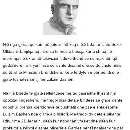
Një nga gjërat që kam përjetuar më keq më 21 Janar ishte Sokol
Olldashi. E njihja aq mirë sa të mos e besoja kur u shfaq në
mbrëmje në ekran të televizionit duke thënë se në makinën që
goditi derën e kryeministrisë kishte dinamit dhe se do vriste nëse
do të ishte Ministër i Brendshëm. Këtë të dytën e përmendi dhe
gjatë fushatës së tij me Lulzim Bashën.
Në një bisedë të gjatë reflektuese me të, pasi ishte thjesht një
opozitar i ngeshëm, më tregoi disa detaje bindëse se çfarë kishte
ndodhur brenda korridoreve të pushtetit dhe pse e shfajësonte
Lulzim Bashën nga gjithë ajo histori. Më tregoi dy detaje pikante
lidhur me 21 Janarin, ditën kur ndodhën vrasjet dhe ditën kur
prokuroria kërkoi gjashtë oficerët e Gardës për t’i ndaluar dhe për