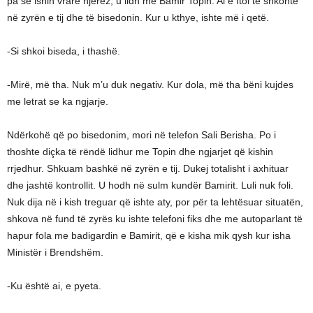
pa se ishin vrarë njerëz, u lidh me Bamir Topin. Ai e ftoi të shkonte
në zyrën e tij dhe të bisedonin. Kur u kthye, ishte më i qetë.
-Si shkoi biseda, i thashë.
-Mirë, më tha. Nuk m’u duk negativ. Kur dola, më tha bëni kujdes
me letrat se ka ngjarje.
Ndërkohë që po bisedonim, mori në telefon Sali Berisha. Po i
thoshte diçka të rëndë lidhur me Topin dhe ngjarjet që kishin
rrjedhur. Shkuam bashkë në zyrën e tij. Dukej totalisht i axhituar
dhe jashtë kontrollit. U hodh në sulm kundër Bamirit. Luli nuk foli.
Nuk dija në i kish treguar që ishte aty, por për ta lehtësuar situatën,
shkova në fund të zyrës ku ishte telefoni fiks dhe me autoparlant të
hapur fola me badigardin e Bamirit, që e kisha mik qysh kur isha
Ministër i Brendshëm.
-Ku është ai, e pyeta.