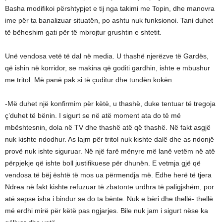
Basha modifikoi përshtypjet e tij nga takimi me Topin, dhe manovra
ime për ta banalizuar situatën, po ashtu nuk funksionoi. Tani duhet
të bëheshim gati për të mbrojtur grushtin e shtetit.
Unë vendosa vetë të dal në media. U thashë njerëzve të Gardës,
që ishin në korridor, se makina që goditi gardhin, ishte e mbushur
me tritol. Më panë pak si të çuditur dhe tundën kokën.
-Më duhet një konfirmim për këtë, u thashë, duke tentuar të tregoja
ç’duhet të bënin. I sigurt se në atë moment ata do të më
mbështesnin, dola në TV dhe thashë atë që thashë. Në fakt asgjë
nuk kishte ndodhur. As lajm për tritol nuk kishte dalë dhe as ndonjë
provë nuk ishte siguruar. Në një farë mënyre më lanë vetëm në atë
përpjekje që ishte boll justifikuese për dhunën. E vetmja gjë që
vendosa të bëj është të mos ua përmendja më. Edhe herë të tjera
Ndrea në fakt kishte refuzuar të zbatonte urdhra të paligjshëm, por
atë sepse isha i bindur se do ta bënte. Nuk e bëri dhe thellë- thellë
më erdhi mirë për këtë pas ngjarjes. Bile nuk jam i sigurt nëse ka