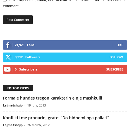
comment.
21,925
Fans
LIKE
3,912
Followers
FOLLOW
0
Subscribers
SUBSCRIBE
EDITOR PICKS
Forma e hundes tregon karakterin e nje mashkulli
Lajmetshqip
-
19 July, 2013
Konflikti me pronarin, grate: “Do hidhemi nga pallati”
Lajmetshqip
-
26 March, 2012