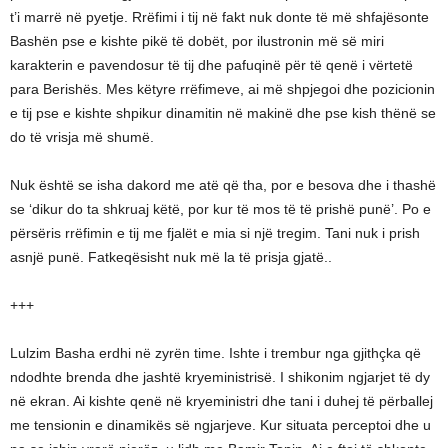
t’i marrë në pyetje. Rrëfimi i tij në fakt nuk donte të më shfajësonte
Bashën pse e kishte pikë të dobët, por ilustronin më së miri
karakterin e pavendosur të tij dhe pafuqinë për të qenë i vërtetë
para Berishës. Mes këtyre rrëfimeve, ai më shpjegoi dhe pozicionin
e tij pse e kishte shpikur dinamitin në makinë dhe pse kish thënë se
do të vrisja më shumë.
Nuk është se isha dakord me atë që tha, por e besova dhe i thashë
se ‘dikur do ta shkruaj këtë, por kur të mos të të prishë punë’. Po e
përsëris rrëfimin e tij me fjalët e mia si një tregim. Tani nuk i prish
asnjë punë. Fatkeqësisht nuk më la të prisja gjatë..
+++
Lulzim Basha erdhi në zyrën time. Ishte i trembur nga gjithçka që
ndodhte brenda dhe jashtë kryeministrisë. I shikonim ngjarjet të dy
në ekran. Ai kishte qenë në kryeministri dhe tani i duhej të përballej
me tensionin e dinamikës së ngjarjeve. Kur situata perceptoi dhe u