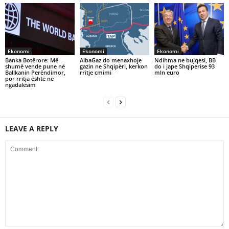
Ekonomi
Ekonomi
Ekonomi
Banka Botërore: Më
AlbaGaz do menaxhoje
Ndihma ne bujqesi, BB
shumë vende pune në
gazin ne Shqipëri, kerkon
do i jape Shqiperise 93
Ballkanin Perëndimor,
rritje cmimi
mln euro
por rritja është në
ngadalësim
LEAVE A REPLY