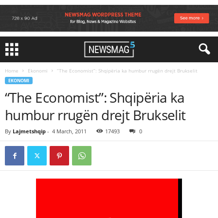
Home
Ekonomi
“The Economist”: Shqipëria ka humbur rrugën drejt Brukselit
EKONOMI
“The Economist”: Shqipëria ka
humbur rrugën drejt Brukselit
By
Lajmetshqip
-
4 March, 2011
17493
0