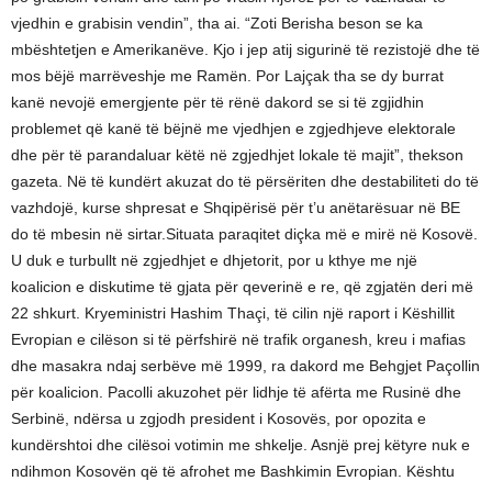
vjedhin e grabisin vendin”, tha ai. “Zoti Berisha beson se ka
mbështetjen e Amerikanëve. Kjo i jep atij sigurinë të rezistojë dhe të
mos bëjë marrëveshje me Ramën. Por Lajçak tha se dy burrat
kanë nevojë emergjente për të rënë dakord se si të zgjidhin
problemet që kanë të bëjnë me vjedhjen e zgjedhjeve elektorale
dhe për të parandaluar këtë në zgjedhjet lokale të majit”, thekson
gazeta. Në të kundërt akuzat do të përsëriten dhe destabiliteti do të
vazhdojë, kurse shpresat e Shqipërisë për t’u anëtarësuar në BE
do të mbesin në sirtar.Situata paraqitet diçka më e mirë në Kosovë.
U duk e turbullt në zgjedhjet e dhjetorit, por u kthye me një
koalicion e diskutime të gjata për qeverinë e re, që zgjatën deri më
22 shkurt. Kryeministri Hashim Thaçi, të cilin një raport i Këshillit
Evropian e cilëson si të përfshirë në trafik organesh, kreu i mafias
dhe masakra ndaj serbëve më 1999, ra dakord me Behgjet Paçollin
për koalicion. Pacolli akuzohet për lidhje të afërta me Rusinë dhe
Serbinë, ndërsa u zgjodh president i Kosovës, por opozita e
kundërshtoi dhe cilësoi votimin me shkelje. Asnjë prej këtyre nuk e
ndihmon Kosovën që të afrohet me Bashkimin Evropian. Kështu