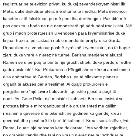
regjistruar në televizion privat, ku dukej zëvendëskryeministri Ilir
Meta, duke diskutuar afera me shuma të mëdha. Meta denoncoi
kasetën si të falsifikuar, po më pas dha dorëheqjen. Pak ditë më
pas opozita u hodh në një demonstratë që përfundoi tragjikisht. Një
grup i madh protestuesish u vendosën para kryeministrisë duke
krijuar trazira, por askush nuk e mendonte prej tyre se Garda
Republikane e vendosur poshtë zyrës së kryeministrit, do të hapte
zjarr, duke vrarë 4 njerëz në turmë. Berisha menjëherë akuzoi
Ramën se u përpoq të bënte një grusht shteti, duke përdorur edhe
çadra-pistoletë!. Kur Prokuroria e Përgjithshme kërkoi arrestimin e
disa anëtarëve të Gardës, Berisha u pa të bllokonte planet e
organit të akuzës për arrestimet. Ai quajti prokuroren e
përgjithshme “një lavire bulevardi”, që ishte pjesë e puçit të
opozitës. Genc Pollo, një ministër i kabinetit Berisha, insistoi se
protesta ishte e mirorganizuar si një grusht shteti me qëllim
rrëzimin e qeverisë dhe pikërisht në godinën ku gjendej kreu i
qeverisë dhe pjesëtarë të tjerë të kabinetit. Kreu i socialistëve, Edi
Rama, i quajti një nonsens këto deklarata. “Ata vodhën zgjedhjet,
po grabisin vendin dhe tani po vrasin njerëz për të vazhduar të