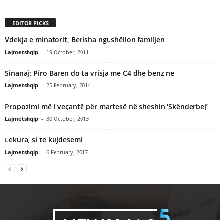
EDITOR PICKS
Vdekja e minatorit, Berisha ngushëllon familjen
Lajmetshqip
-
19 October, 2011
Sinanaj: Piro Baren do ta vrisja me C4 dhe benzine
Lajmetshqip
-
25 February, 2014
Propozimi më i veçantë për martesë në sheshin ‘Skënderbej’
Lajmetshqip
-
30 October, 2013
Lekura, si te kujdesemi
Lajmetshqip
-
6 February, 2017