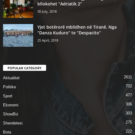
bllokohet “Adriatik 2”
30 July, 2018
Yjet botërorë mblidhen në Tiranë. Nga
“Danza Kuduro” te “Despacito”
25 April, 2018
POPULAR CATEGORY
2611
Aktualitet
702
Politike
477
Sport
306
Ekonomi
303
ShowBiz
275
Shendetesi
222
Bota