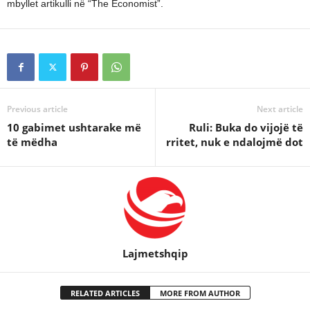
mbyllet artikulli në “The Economist”.
Previous article
Next article
10 gabimet ushtarake më
Ruli: Buka do vijojë të
të mëdha
rritet, nuk e ndalojmë dot
Lajmetshqip
RELATED ARTICLES
MORE FROM AUTHOR