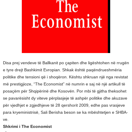
Disa prej vendeve të Ballkanit po çapiten dhe ligështohen në rrugën
e tyre drejt Bashkimit Evropian. Shkak është paqëndrueshmëria
politike dhe tensioni që i shoqëron. Kështu shkruan një nga revistat
më prestigjioze, “The Economist” në numrin e saj në një artikull të
posaçëm për Shqipërinë dhe Kosovën. Por mbi të gjitha theksohet
se pavarësisht dy viteve përplasjeje të ashpër politike dhe akuzave
për vjedhjet e zgjedhjeve të 28 qershorit 2009, edhe pas vrasjeve
para kryeministrisë, Sali Berisha beson se ka mbështetjen e SHBA-
ve.
Shkrimi i The Economist