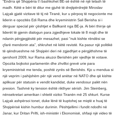
“Ëndrra që Shqipëria t’i bashkohet BE-së është në një telash të
madh. Këtë e bëri të ditur me gjuhë të drejtpërdrejtë Miroslav
Lajçak gjatë vizitave të tij në Tiranë, kur u përpoq të negocionte me
liderin e opozitës Edi Rama dhe kryeministrin Sali Berisha si i
dërguar special për çështjet e Ballkanit nga BE-ja. Ai bëri thirrje që
liderët të gjenin dialogun para zgjedhjeve lokale të 8 majit dhe të
ndanin përgjegjësitë për mesazhet, pasi “nuk kishte rëndësi se
çfarë mendonin ata”, shkruhet në këtë revistë. Ka pasur një politikë
të qëndrueshme në Shqipëri deri në zgjedhjet e përgjithshme të
qershorit 2009, kur Rama akuzoi Berishën për vjedhje të votave.
Opozita bojkotoi parlamentin dhe zhvilloi grevë urie para
kryeministrisë me tenda, poshtë zyrës së Berishës. Kjo u mendua si
një veprim i pahijshëm për një vend anëtar në NATO dhe që kishte
aplikuar për statusin e vendit kandidat, duke vendosur palët nën
presion. Tashmë ky tension është rikthyer sërish. Jim Steinberg,
nënsekretari amerikan i shtetit vizitoi Tiranën më 25 shkurt. Kurse
Lajçak ashpërsoi tonet, duke lënë të kuptohej se miqtë e huaj të
Shqipërisë kishin humbur durimin. Pështjellimi i fundit ndodhi në
Janar, kur Dritan Prifti, ish-ministër i Ekonomisë, shfaqi një video të