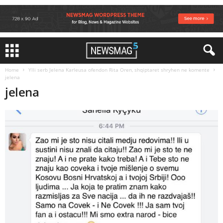
Home
Ylli serb Jelena Karleusa ofendon Rita Oren, shqiptaret shryhen ne komente
jelena
jelena