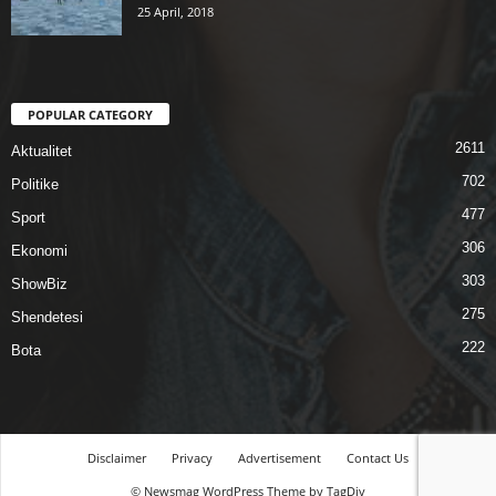
25 April, 2018
POPULAR CATEGORY
2611
Aktualitet
702
Politike
477
Sport
306
Ekonomi
303
ShowBiz
275
Shendetesi
222
Bota
Disclaimer
Privacy
Advertisement
Contact Us
© Newsmag WordPress Theme by TagDiv