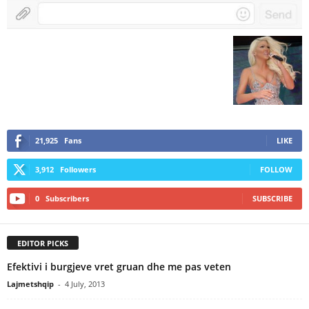
21,925
Fans
LIKE
3,912
Followers
FOLLOW
0
Subscribers
SUBSCRIBE
EDITOR PICKS
Efektivi i burgjeve vret gruan dhe me pas veten
Lajmetshqip
-
4 July, 2013