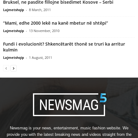
Bruksel, ne pasdite fillojne bisedimet Kosove – Serbi
Lajmetshqip
-
8 March, 2011
“Mami, edhe 2000 lekë na kanë mbetur në shtëpi”
Lajmetshqip
-
13 November, 2010
Fundi i evolucionit? Shkencëtarët thonë se truri ka arritur
kulmin
Lajmetshqip
-
1 August, 2011
Newsmag is your news, entertainment, music fashion website. We
provide you with the latest breaking news and videos straight from the