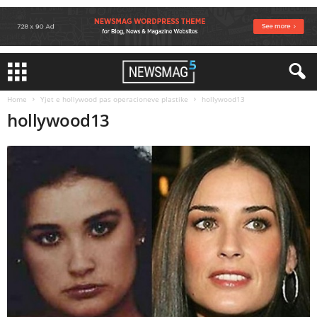
Home
Yjet e hollywood pas operacioneve plastike
hollywood13
hollywood13