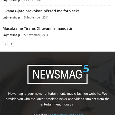
Elvana Gjata provokon përsëri me foto seksi
Lajmetshqip
-
5 September, 2011
Masakra ne Tirane, Xhuvani le mandatin
Lajmetshqip
-
5 November, 2014
Newsmag is your news, entertainment, music fashion website. We
provide you with the latest breaking news and videos straight from the
entertainment industry.