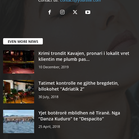
Contact us:
contact@yoursite.com
EVEN MORE NEWS
Krimi trondit Kavajen, pronari i lokalit vret
klientin me plumb pas...
10 December, 2019
Tatimet kontrolle ne gjithe bregdetin,
bllokohet “Adriatik 2”
30 July, 2018
Yjet botërorë mblidhen në Tiranë. Nga
“Danza Kuduro” te “Despacito”
25 April, 2018