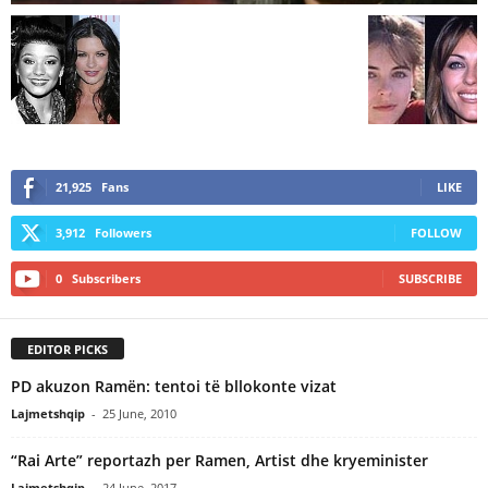
21,925
Fans
LIKE
3,912
Followers
FOLLOW
0
Subscribers
SUBSCRIBE
EDITOR PICKS
PD akuzon Ramën: tentoi të bllokonte vizat
Lajmetshqip
-
25 June, 2010
“Rai Arte” reportazh per Ramen, Artist dhe kryeminister
Lajmetshqip
-
24 June, 2017