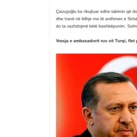
Çavuşoğlu ka rikujtuar edhe takimin që 
dhe Iranit në lidhje me të ardhmen e Sirisë
do ta vazhdojmë këtë bashkëpunim. Sulmet 
Vrasja e ambasadorit rus në Turqi, flet