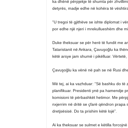
ka dhënë përpjekje të shumta për zhvilli
detyrës, madje edhe në kohëra të vështira 
“U tregoi të gjithëve se ishte diplomat i vë
por edhe një njeri i mrekullueshëm dhe m
Duke theksuar se për herë të fundit me amb
Tataristanit në Ankara, Çavuşoğlu ka thën
këtë arsye jam shumë i pikëlluar. Vërtetë, e
Çavuşoğlu ka vënë në pah se në Rusi dhe
Më tej, ai ka vazhduar: “Së bashku do të
planifikuar. Presidenti ynë pa hamendje pr
komisioni të përbashkët hetimor. Me përp
nxjerrim në dritë se çfarë qëndron prapa s
dretjsësisë. Do ta prishim këtë lojë”.
Ai ka theksuar se sulmet e këtilla forcojnë