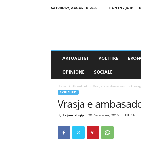
SATURDAY, AUGUST 8, 2026
SIGN IN / JOIN
AKTUALITET
POLITIKE
EKON
OPINIONE
SOCIALE
Home
Aktualitet
Vrasja e ambasadorit turk, rea
AKTUALITET
Vrasja e ambasador
By
Lajmetshqip
-
20 December, 2016
1165