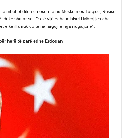
do të mbahet ditën e nesërme në Moskë mes Turqisë, Rusisë
, duke shtuar se “Do të vijë edhe ministri i Mbrojtjes dhe
e këtilla nuk do të na largojnë nga rruga jonë”.
 për herë të parë edhe Erdogan