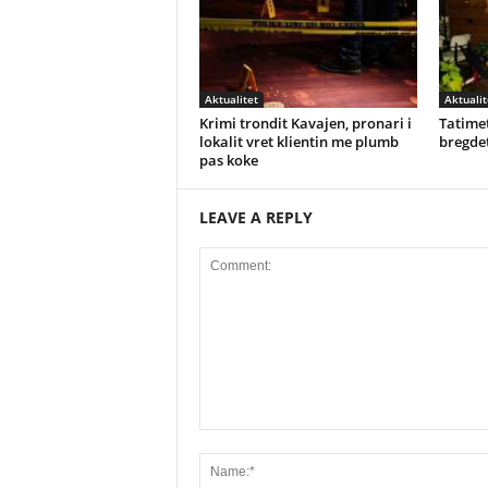
Aktualitet
Aktualit
Krimi trondit Kavajen, pronari i
Tatimet
lokalit vret klientin me plumb
bregdet
pas koke
LEAVE A REPLY