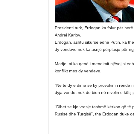
Presidenti turk, Erdogan ka folur për herë
Andrei Karlov.
Erdogan, ashtu sikurse edhe Putin, ka t
dy vendeve nuk ka asnjë përplasje për ngj
Madje, ai ka qenë i mendimit njësoj si edh
konflikt mes dy vendeve.
“Ne të dy e dimë se ky provokim i rëndë 
dyja vendet nuk do bien në nivelin e këtij
“Dihet se kjo vrasje tashmë kërkon që të p
Rusisë dhe Turqisë”, tha Erdogan duke qen