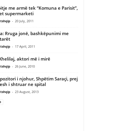
itje me armë tek “Komuna e Parisit”,
et supermarketi
tshqip
-
20 July, 2011
: Rruga jonë, bashkëpunimi me
tarët
tshqip
-
17 April, 2011
Xhelilaj, aktori më i mirë
tshqip
-
26 June, 2010
ozitori i njohur, Shpëtim Saraçi, prej
tesh i shtruar ne spital
tshqip
-
23 August, 2013