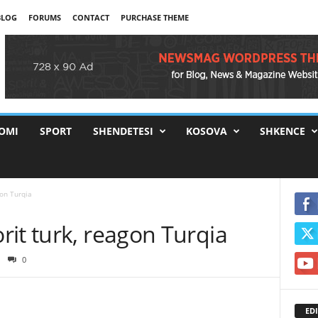
BLOG
FORUMS
CONTACT
PURCHASE THEME
OMI
SPORT
SHENDETESI
KOSOVA
SHKENCE
gon Turqia
it turk, reagon Turqia
0
EDI