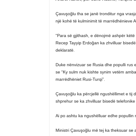
Çavuşoğlu tha se janë tronditur nga vrasj
një kohë të kulminimit të marrëdhënieve
“Para së gjithash, e dënojmë ashpër këtë 
Recep Tayyip Erdoğan ka zhvilluar bisedë
deklaratë.
Duke nënvizuar se Rusia dhe populli rus e d
se “Ky sulm nuk kishte synim vetëm ambas
marrëdhëniet Rusi-Turqi”.
Çavuşoğlu ka përcjellë ngushëllimet e tij d
shprehur se ka zhvilluar bisedë telefonik
Ai po ashtu ka ngushëlluar edhe popullin 
Ministri Çavuşoğlu më tej ka theksuar se a