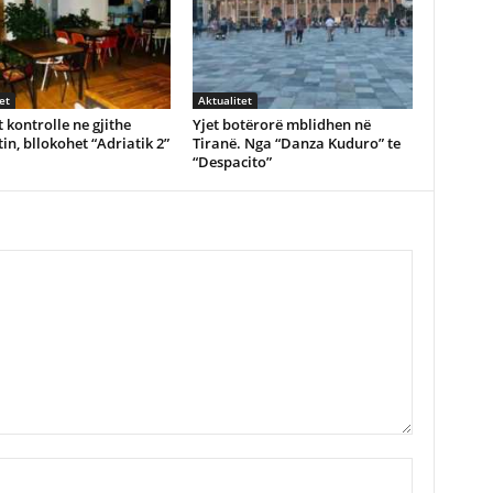
et
Aktualitet
 kontrolle ne gjithe
Yjet botërorë mblidhen në
in, bllokohet “Adriatik 2”
Tiranë. Nga “Danza Kuduro” te
“Despacito”