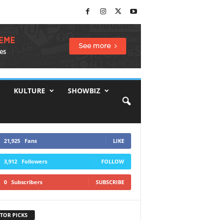
KULTURE
SHOWBIZ
21,925
Fans
LIKE
3,912
Followers
FOLLOW
0
Subscribers
SUBSCRIBE
TOR PICKS