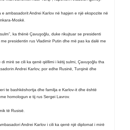
a e ambasadorit Andrei Karlov në hapjen e një ekspozite në
 Ankara-Moskë.
sulm”, ka thënë Çavuşoğlu, duke rikujtuar se presidenti
 me presidentin rus Vladimir Putin dhe më pas ka dalë me
i mirë se cili ka qenë qëllimi i këtij sulmi, Çavuşoğlu tha
adorin Andrei Karlov, por edhe Rusinë, Turqinë dhe
eri te bashkëshortja dhe familja e Karlov-it dhe është
e me homologun e tij rus Sergei Lavrov.
mik të Rusisë.
mbasadori Andrei Karlov i cili ka qenë një diplomat i mirë