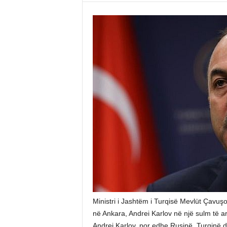
Ministri i Jashtëm i Turqisë Mevlüt Çavuş
në Ankara, Andrei Karlov në një sulm të 
Andrei Karlov, por edhe Rusinë, Turqinë 