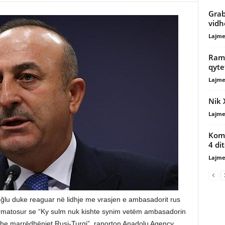
Grab
vidh
Lajme
Rama
qyte
Lajme
Nik 
Lajme
Komp
4 di
Lajme
oğlu duke reaguar në lidhje me vrasjen e ambasadorit rus
armatosur se “Ky sulm nuk kishte synim vetëm ambasadorin
dhe marrëdhëniet Rusi-Turqi”, raporton Anadolu Agency.