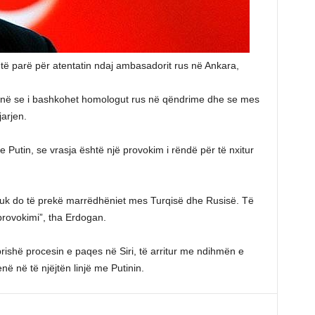
 të parë për atentatin ndaj ambasadorit rus në Ankara,
hënë se i bashkohet homologut rus në qëndrime dhe se mes
arjen.
e Putin, se vrasja është një provokim i rëndë për të nxitur
nuk do të prekë marrëdhëniet mes Turqisë dhe Rusisë. Të
 provokimi”, tha Erdogan.
rishë procesin e paqes në Siri, të arritur me ndihmën e
ë në të njëjtën linjë me Putinin.