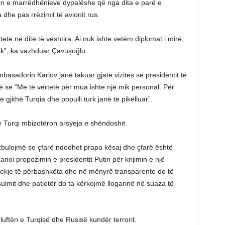
min e marrëdhënieve dypalëshe që nga dita e parë e
dhe pas rrëzimit të avionit rus.
rtetë në ditë të vështira. Ai nuk ishte vetëm diplomat i mirë,
ik”, ka vazhduar Çavuşoğlu.
asadorin Karlov janë takuar gjatë vizitës së presidentit të
ë se “Me të vërtetë për mua ishte një mik personal. Për
 gjithë Turqia dhe populli turk janë të pikëlluar”.
 Turqi mbizotëron arsyeja e shëndoshë.
 zbulojmë se çfarë ndodhet prapa kësaj dhe çfarë është
anoi propozimin e presidentit Putin për krijimin e një
jekje të përbashkëta dhe në mënyrë transparente do të
ulmit dhe patjetër do ta kërkojmë llogarinë në suaza të
 luftën e Turqisë dhe Rusisë kundër terrorit.