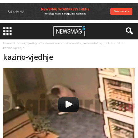
Home
Vlorë, vjedhja e kazinose me armë e maska, arrestohet grupi kriminal
kazino-vjedhje
kazino-vjedhje