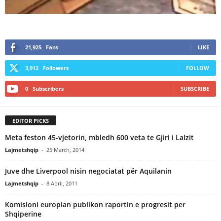
21,925
Fans
LIKE
3,912
Followers
FOLLOW
0
Subscribers
SUBSCRIBE
EDITOR PICKS
Meta feston 45-vjetorin, mbledh 600 veta te Gjiri i Lalzit
Lajmetshqip
-
25 March, 2014
Juve dhe Liverpool nisin negociatat për Aquilanin
Lajmetshqip
-
8 April, 2011
Komisioni europian publikon raportin e progresit per
Shqiperine