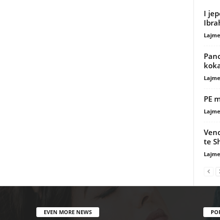
I je
Ibra
Lajme
Panc
koka
Lajme
PE m
Lajme
Vend
te S
Lajme
EVEN MORE NEWS
PO