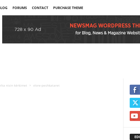
BLOG
FORUMS
CONTACT
PURCHASE THEME
lta nisin kërkimet
vlore-peshkataret
EDI