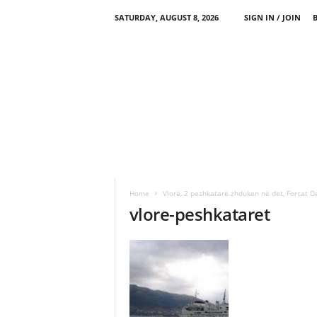
SATURDAY, AUGUST 8, 2026
SIGN IN / JOIN
Home
Vlorë, 2 peshkatarë zhduken në det, Forcat De
vlore-peshkataret