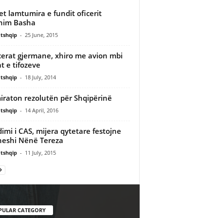
pet lamtumira e fundit oficerit
him Basha
tshqip
-
25 June, 2015
erat gjermane, xhiro me avion mbi
t e tifozeve
tshqip
-
18 July, 2014
iraton rezolutën për Shqipërinë
tshqip
-
14 April, 2016
imi i CAS, mijera qytetare festojne
heshi Nënë Tereza
tshqip
-
11 July, 2015
PULAR CATEGORY