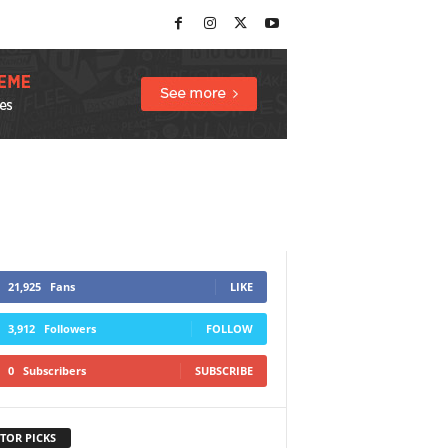
21,925
Fans
LIKE
3,912
Followers
FOLLOW
0
Subscribers
SUBSCRIBE
TOR PICKS