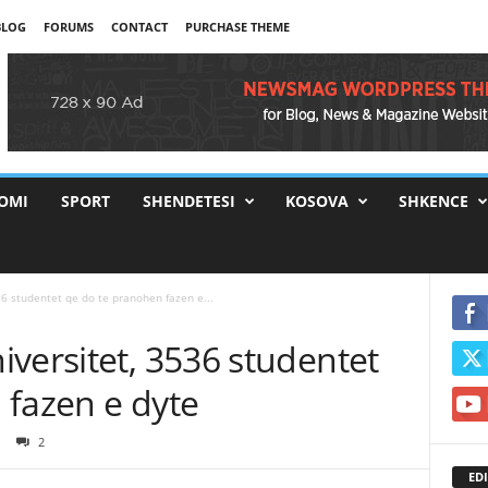
BLOG
FORUMS
CONTACT
PURCHASE THEME
OMI
SPORT
SHENDETESI
KOSOVA
SHKENCE
6 studentet qe do te pranohen fazen e...
versitet, 3536 studentet
 fazen e dyte
2
EDI