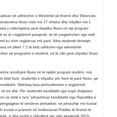
caktuar në udhëzimin e Ministrisë së Arsimit dhe Shkencës,
të studentëve fitues nisin më 27 shtator dhe mbyllen më 1
listat e ndërmjetme janë shpallur fitues në një program
ë se ai i regjistrimit paraprak, do të çregjistrohen nga vetë
it ku ishin regjistruar më parë. Këta studentë tërheqin
ara në pikën 7.2 të këtij udhëzimi nga sekretaritë
hen në programin e studimit, në të cilin janë shpallur fitues
jetme rezultojnë fitues në të njëjtin program studimi, nuk
 këtë fazë, studentët e shpallur për herë të parë fitues, që
omatikisht. Ndërkaq faza përfundimtare e regjistrimit
 në tre ditë. Për studentët kandidatë nga trojet shqiptare
ton se listat e tyre “përjashtuar kandidatët nga Republika e
t përgjegjëse të vendeve përkatëse, në përputhje me kuotat
kuotat e pranimit në Institucionet Publike të Arsimit të
lotë, si dhe tarifat e shkollimit për vitin akademik 2010-