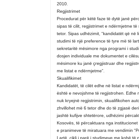
2010.
Regjistrimet
Procedurat për këtë faze të dytë janë për
sipas të cilit, regjistrimet e ndërmjetme 
tetor. Sipas udhëzimit, “kandidatët që në 
studimi të një preference të tyre më të lart
sekretaritë mësimore nga programi i studim
dosjen individuale me dokumentet e cilësu
mësimore ku janë çregjistruar dhe regjistro
me listat e ndërmjetme”.
Skualifikimet
Kandidatët, të cilët edhe në listat e ndërm
është e nevojshme të regjistrohen. Edhe në
nuk kryejnë regjistrimin, skualifikohen aut
zhvillohet më 6 tetor dhe do të zgjasë deri
jashtë kufijve shtetërore, udhëzimi përcak
Kosovës, të përcaktuara nga institucione
e pranimeve të miratuara me vendimin “Për 
Lartë, cikli i parë i studimeve me kohë të p