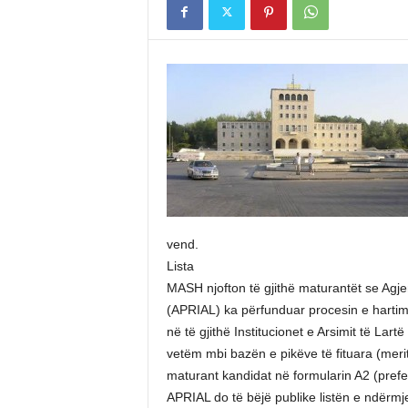
vend.
Lista
MASH njofton të gjithë maturantët se Agjen
(APRIAL) ka përfunduar procesin e hartimi
në të gjithë Institucionet e Arsimit të La
vetëm mbi bazën e pikëve të fituara (meri
maturant kandidat në formularin A2 (pref
APRIAL do të bëjë publike listën e ndërm