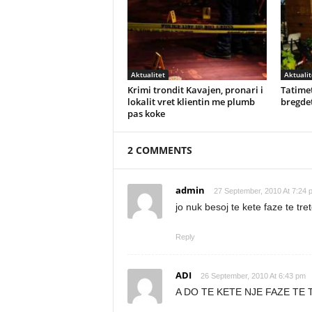
Aktualitet
Aktualit
Krimi trondit Kavajen, pronari i
Tatimet
lokalit vret klientin me plumb
bregdet
pas koke
2 COMMENTS
admin
27 September, 2010 At 7:24 
jo nuk besoj te kete faze te tre
Reply
ADI
26 September, 2010 At 6:43 pm
A DO TE KETE NJE FAZE TE 