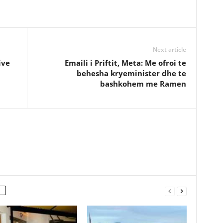
Next article
ive
Emaili i Priftit, Meta: Me ofroi te
behesha kryeminister dhe te
bashkohem me Ramen