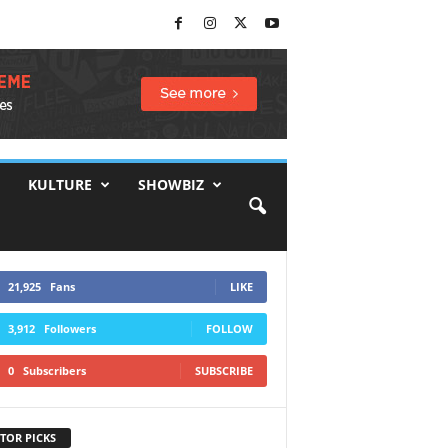
KULTURE
SHOWBIZ
21,925
Fans
LIKE
3,912
Followers
FOLLOW
0
Subscribers
SUBSCRIBE
TOR PICKS