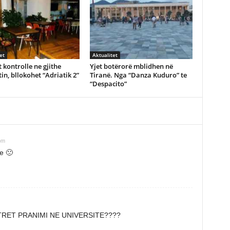
et
Aktualitet
 kontrolle ne gjithe
Yjet botërorë mblidhen në
in, bllokohet “Adriatik 2”
Tiranë. Nga “Danza Kuduro” te
“Despacito”
pm
te 🙁
TRET PRANIMI NE UNIVERSITE????