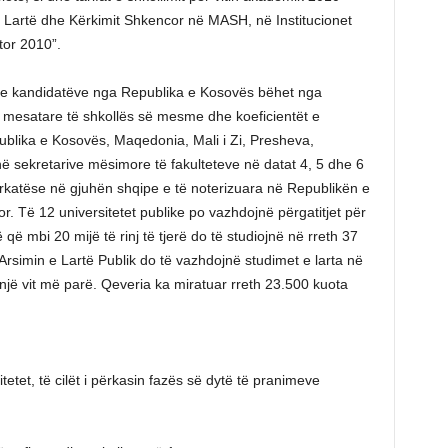
ë Lartë dhe Kërkimit Shkencor në MASH, në Institucionet
tor 2010”.
a e kandidatëve nga Republika e Kosovës bëhet nga
n mesatare të shkollës së mesme dhe koeficientët e
ublika e Kosovës, Maqedonia, Mali i Zi, Presheva,
ë sekretarive mësimore të fakulteteve në datat 4, 5 dhe 6
rkatëse në gjuhën shqipe e të noterizuara në Republikën e
tor. Të 12 universitetet publike po vazhdojnë përgatitjet për
 që mbi 20 mijë të rinj të tjerë do të studiojnë në rreth 37
 Arsimin e Lartë Publik do të vazhdojnë studimet e larta në
jë vit më parë. Qeveria ka miratuar rreth 23.500 kuota
tetet, të cilët i përkasin fazës së dytë të pranimeve