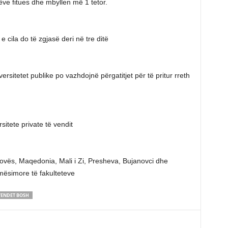
ëve fitues dhe mbyllen më 1 tetor.
 e cila do të zgjasë deri në tre ditë
ersitetet publike po vazhdojnë përgatitjet për të pritur rreth
sitete private të vendit
ovës, Maqedonia, Mali i Zi, Presheva, Bujanovci dhe
mësimore të fakulteteve
VENDET BOSH