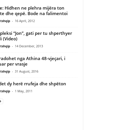
e: Hidhen ne plehra mijëra ton
te dhe qepë. Bode na falimentoi
tshqip
-
16 April, 2012
leksi “Jon”, gati per tu shperthyer
li (Video)
tshqip
-
14 December, 2013
radohet nga Athina 48-vjeçari, i
ar per vrasje
tshqip
-
31 August, 2016
det dy herë rrufeja dhe shpëton
tshqip
-
1 May, 2011