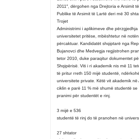
2011″, dërgohen nga Drejtoria e Arsimit t
Publike të Arsimit të Lartë deri më 30 shta
Trojet
Administrimi i aplikimeve dhe përzgjedhj
universitetet pritëse, mbështetur në notë
përcaktuar. Kandidatët shqiptarë nga Rep
Bujanovci dhe Medvegja regjistrohen pran
tetor 2010, duke paraqitur dokumentet pë
Shqipërisë. Viti i ri akademik nis më 11 te
të pritur rreth 150 mijë studentë, ndërkohë
universitete private. Këtë vit akademik në
ciklin e parë 11 % më shumë studentë se n
pranimi për studentët e rinj.
3 mijë e 536
studentë të rinj do të pranohen në universi
27 shtator