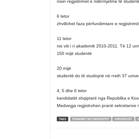
nisin regjistrimet e ndërmjetme të student
6 tetor
zhvillohet faza përfundimtare e regjistrimit
11 tetor
nis viti i ri akademik 2010-2011. Të 12 univ
150 mijë studentë
20 mijë
studentë do të studiojnë në rreth 37 univer
4, 5 dhe 6 tetor
kandidatët shqiptarë nga Republika e Kos
Medvegja regjistrohen pranë sekretarive 
TAGS
PRANIMET NE UNIVERSITET
UNIVERSITET