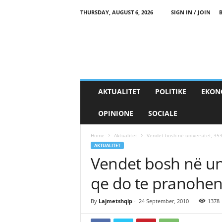
THURSDAY, AUGUST 6, 2026
SIGN IN / JOIN
AKTUALITET
POLITIKE
EKON
OPINIONE
SOCIALE
Home
Aktualitet
Vendet bosh në universitet, 353
AKTUALITET
Vendet bosh në uni
qe do te pranohen
By
Lajmetshqip
-
24 September, 2010
1378