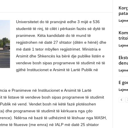
Korç
pata
Lajme
Universitetet do të pranojnë edhe 3 mijë e 536
studentë të rinj, të cilët i përkasin fazës së dytë të
Komp
pranimeve. Këta kandidatë do të mund të
trito
regjistrohen në datë 27 shtator (ditën e hënë) dhe
Lajme
më datë 1 tetor mbyllen regjistrimet. Ministria e
Arsimit dhe Shkencës ka bërë dje publike listën e
Ekst
denu
vendeve bosh sipas programeve të studimit në të
gjithë Institucionet e Arsimit të Lartë Publik në
Lajme
E go
Lajme
cia e Pranimeve në Institucionet e Arsimit të Lartë
t të listave të vendeve bosh sipas programeve të studimit
rtë Publik në vend. Vendet bosh në këtë fazë plotësohen
ta) dhe programeve të studimit të kërkuara nga çdo
erence). Ndërsa në bazë të udhëzimit të lëshuar nga MASH,
jetme të fituesve (me emra) në IALP më datë 25 shtator