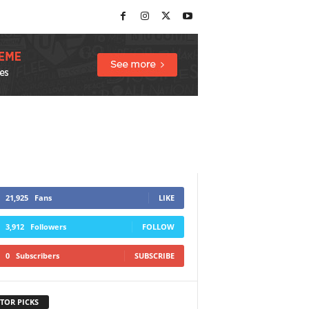
21,925
Fans
LIKE
3,912
Followers
FOLLOW
0
Subscribers
SUBSCRIBE
TOR PICKS