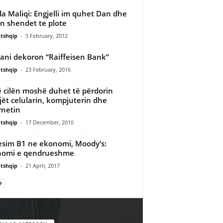
da Maliqi: Engjelli im quhet Dan dhe
n shendet te plote
tshqip
-
5 February, 2012
ani dekoron “Raiffeisen Bank”
tshqip
-
23 February, 2016
ë cilën moshë duhet të përdorin
jët celularin, kompjuterin dhe
rnetin
tshqip
-
17 December, 2010
esim B1 ne ekonomi, Moody’s:
nomi e qendrueshme
tshqip
-
21 April, 2017