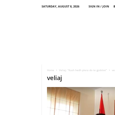
SATURDAY, AUGUST 8, 2026
SIGN IN / JOIN
Home
Veliaj: “Kush hedh plera do te gjobitet”
ve
veliaj