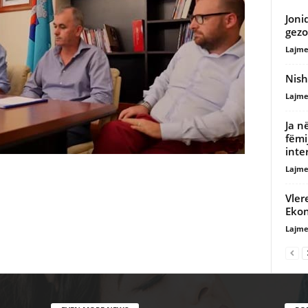
Joni
gezo
Lajme
Nish
Lajme
Ja n
fëmi
inte
Lajme
Vler
Eko
Lajme