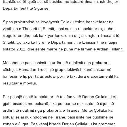
Bankës së Shqipërisë, së bashku me Eduard Sinanin, ish-drejtor i
Departamentit të Sigurisë.
Sipas prokurorisë së kryeqytetit Çollaku është bashkëfajtor në
vjedhjen e Thesarit të Shtetit, pasi nuk ka respektuar siç duhet
rregulloren dhe nuk ka kryer funksionin e tij si drejtor i Thesarit të
Shtetit. Çollaku ka hyrë në Departamentin e Emisionit në muajin
shtator 2011, dhe është marrë në punë me firmën e Ardian Fullanit.
​Mësohet se pas lëshimit të urdhrit të ndalimit nga prokurori i
çështjes Ramadan Troci, një grup efektivësh kanë shkuar në
banesën e tij, për ta arrestuar por në fakt dera e apartamentit ka
rezultuar e mbyllur.
Për pasojë është kontaktuar në telefon vetë Dorian Çollaku, i cili
gjatë bisedës me policinë, i ka pohuar se nuk ishte në dijeni të
urdhrit të ndalimit nga prokuroria e Tiranës. Më tej Çollaku ka
shtuar se ai nuk ndodhej në Tiranë, pasi ishte me pushime në
zonën e Jugut. Pas kësaj bisede Dorian Çollaku u ka premtuar