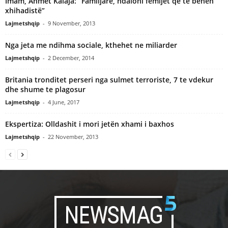
Imam, Ahmet Kalaja: “Familjarë, ndaloni fëmijët që të bëhen
xhihadistë”
Lajmetshqip
-
9 November, 2013
Nga jeta me ndihma sociale, kthehet ne miliarder
Lajmetshqip
-
2 December, 2014
Britania tronditet perseri nga sulmet terroriste, 7 te vdekur
dhe shume te plagosur
Lajmetshqip
-
4 June, 2017
Ekspertiza: Olldashit i mori jetën xhami i baxhos
Lajmetshqip
-
22 November, 2013