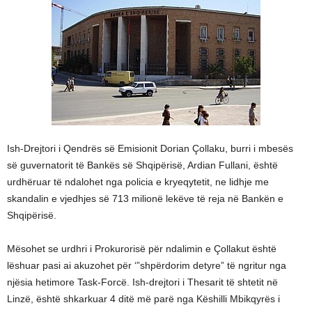
Ish-Drejtori i Qendrës së Emisionit Dorian Çollaku, burri i mbesës
së guvernatorit të Bankës së Shqipërisë, Ardian Fullani, është
urdhëruar të ndalohet nga policia e kryeqytetit, ne lidhje me
skandalin e vjedhjes së 713 milionë lekëve të reja në Bankën e
Shqipërisë.
Mësohet se urdhri i Prokurorisë për ndalimin e Çollakut është
lëshuar pasi ai akuzohet për ‘”shpërdorim detyre” të ngritur nga
njësia hetimore Task-Forcë. Ish-drejtori i Thesarit të shtetit në
Linzë, është shkarkuar 4 ditë më parë nga Këshilli Mbikqyrës i