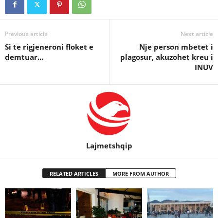
Previous article
Next article
Si te rigjeneroni floket e
Nje person mbetet i
demtuar…
plagosur, akuzohet kreu i
INUV
Lajmetshqip
RELATED ARTICLES
MORE FROM AUTHOR