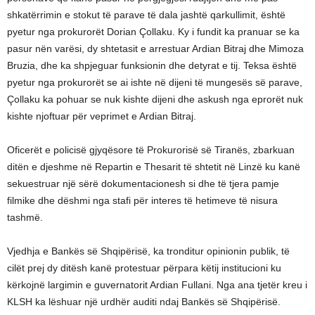
shkatërrimin e stokut të parave të dala jashtë qarkullimit, është
pyetur nga prokurorët Dorian Çollaku. Ky i fundit ka pranuar se ka
pasur nën varësi, dy shtetasit e arrestuar Ardian Bitraj dhe Mimoza
Bruzia, dhe ka shpjeguar funksionin dhe detyrat e tij. Teksa është
pyetur nga prokurorët se ai ishte në dijeni të mungesës së parave,
Çollaku ka pohuar se nuk kishte dijeni dhe askush nga eprorët nuk
kishte njoftuar për veprimet e Ardian Bitraj.
Oficerët e policisë gjyqësore të Prokurorisë së Tiranës, zbarkuan
ditën e djeshme në Repartin e Thesarit të shtetit në Linzë ku kanë
sekuestruar një sërë dokumentacionesh si dhe të tjera pamje
filmike dhe dëshmi nga stafi për interes të hetimeve të nisura
tashmë.
Vjedhja e Bankës së Shqipërisë, ka tronditur opinionin publik, të
cilët prej dy ditësh kanë protestuar përpara këtij institucioni ku
kërkojnë largimin e guvernatorit Ardian Fullani. Nga ana tjetër kreu i
KLSH ka lëshuar një urdhër auditi ndaj Bankës së Shqipërisë.