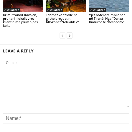
Aktualitet
Aktualitet
Aktualitet
Krimi trondit Kavajen,
Tatimet kontrolle ne
Yjet botërorë mblidhen
pronari i lokalit vret
gjithe bregdetin,
në Tiranë. Nga “Danza
klientin me plumb pas
bllokohet “Adriatik 2”
Kuduro” te “Despacito”
koke
LEAVE A REPLY