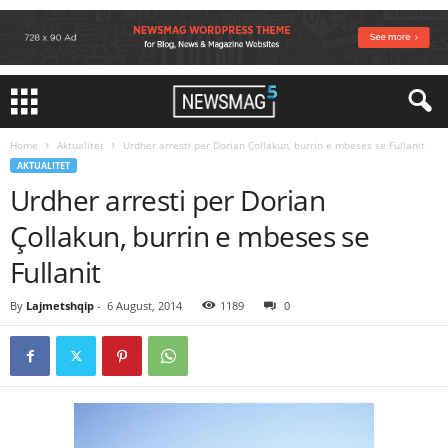
Home
Aktualitet
Urdher arresti per Dorian Çollakun, burrin e mbeses se Fullanit
AKTUALITET
Urdher arresti per Dorian
Çollakun, burrin e mbeses se
Fullanit
By
Lajmetshqip
-
6 August, 2014
1189
0