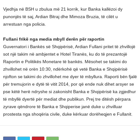
Vjedhja në BSH u zbulua më 21 korrik, kur Banka kallëzoi dy
punonjës të saj, Ardian Bitraj dhe Mimoza Bruzia, të cilët u
arrestuan nga policia.
Fullani frikë nga media mbyll derën për raportin
Guvernatori i Bankës së Shqipërisë, Ardian Fullani pritet të zhvillojë
sot një takim në ambjentet e Hotel Tiranës, ku do të prezantojë
Raportin e Politikës Monetare të bankës. Mësohet se takimi do
zhvillohet në orën 10:30, ndërkohë që vetë Banka e Shqipërisë
njofton se takimi do zhvillohet me dyer të mbyllura. Raporti bën fjalë
për tremujorin e dytë të vitit 2014, por që ende nuk dihet arsyer se
pse këtë herë ndryshe si zakonisht Banka e Shqipërisë ka zgjedhur
të mbyllë dyertë për mediat dhe publikun. Prej tre ditësh përpara
zyrave qëndrore të Banka e Shqiperise janë duke u zhvilluar
prostesta nga shoqëria civile, duke kërkuar dorëheqjen e Fullanit.