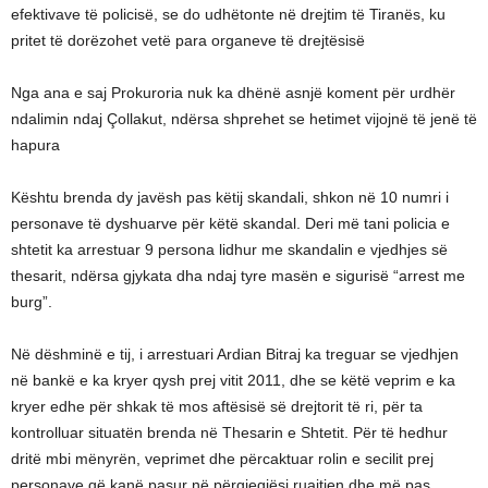
efektivave të policisë, se do udhëtonte në drejtim të Tiranës, ku
pritet të dorëzohet vetë para organeve të drejtësisë
Nga ana e saj Prokuroria nuk ka dhënë asnjë koment për urdhër
ndalimin ndaj Çollakut, ndërsa shprehet se hetimet vijojnë të jenë të
hapura
Kështu brenda dy javësh pas këtij skandali, shkon në 10 numri i
personave të dyshuarve për këtë skandal. Deri më tani policia e
shtetit ka arrestuar 9 persona lidhur me skandalin e vjedhjes së
thesarit, ndërsa gjykata dha ndaj tyre masën e sigurisë “arrest me
burg”.
Në dëshminë e tij, i arrestuari Ardian Bitraj ka treguar se vjedhjen
në bankë e ka kryer qysh prej vitit 2011, dhe se këtë veprim e ka
kryer edhe për shkak të mos aftësisë së drejtorit të ri, për ta
kontrolluar situatën brenda në Thesarin e Shtetit. Për të hedhur
dritë mbi mënyrën, veprimet dhe përcaktuar rolin e secilit prej
personave që kanë pasur në përgjegjësi ruajtjen dhe më pas