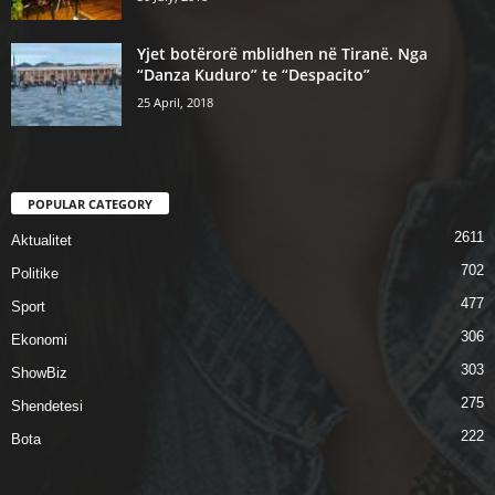
Yjet botërorë mblidhen në Tiranë. Nga
“Danza Kuduro” te “Despacito”
25 April, 2018
POPULAR CATEGORY
2611
Aktualitet
702
Politike
477
Sport
306
Ekonomi
303
ShowBiz
275
Shendetesi
222
Bota