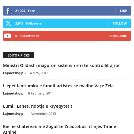
21,925
Fans
LIKE
3,912
Followers
FOLLOW
0
Subscribers
SUBSCRIBE
EDITOR PICKS
Ministri Olldashi inaguron sistemin e ri te kontrollit ajror
Lajmetshqip
-
14 May, 2012
I jepet lamtumira e fundit artistes se madhe Vaçe Zela
Lajmetshqip
-
8 February, 2014
Lumi i Lanes, ndotja e kryeqytetit
Lajmetshqip
-
1 November, 2013
Bie në shatërvanin e Zogut të Zi autobusi i linjës Tiranë –
Athinë