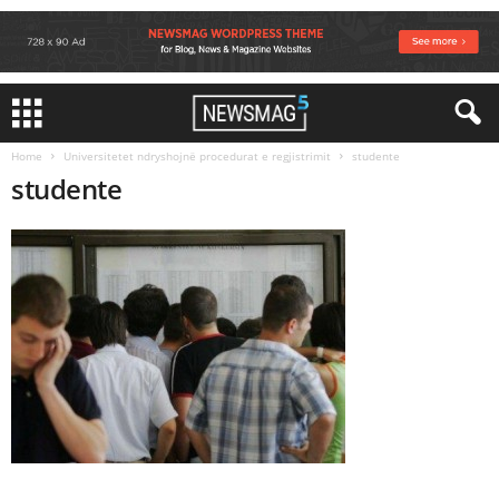
Home
Universitetet ndryshojnë procedurat e regjistrimit
studente
studente