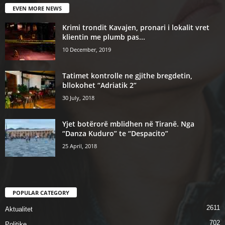
EVEN MORE NEWS
Krimi trondit Kavajen, pronari i lokalit vret
klientin me plumb pas...
10 December, 2019
Tatimet kontrolle ne gjithe bregdetin,
bllokohet “Adriatik 2”
30 July, 2018
Yjet botërorë mblidhen në Tiranë. Nga
“Danza Kuduro” te “Despacito”
25 April, 2018
POPULAR CATEGORY
2611
Aktualitet
702
Politike