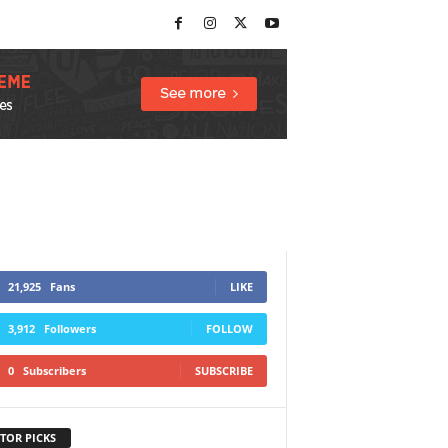
21,925
Fans
LIKE
3,912
Followers
FOLLOW
0
Subscribers
SUBSCRIBE
TOR PICKS