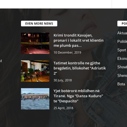
EVEN MORE NEWS
PO
Aktual
Krimi trondit Kavajen,
pronari i lokalit vret klientin
Politi
me plumb pas...
Sport
10 December, 2019
Ekon
st
Tatimet kontrolle ne gjithe
Show
bregdetin, bllokohet “Adriatik
2”
Shend
30 July, 2018
Bota
Yjet botërorë mblidhen në
Tiranë. Nga “Danza Kuduro”
te “Despacito”
25 April, 2018