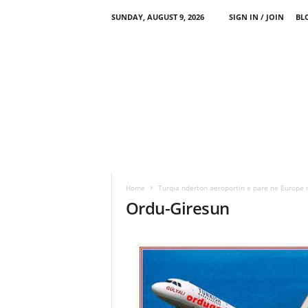
SUNDAY, AUGUST 9, 2026
SIGN IN / JOIN
BL
Home
Turqia nderton aeroportin e pare ne Europe 
Ordu-Giresun