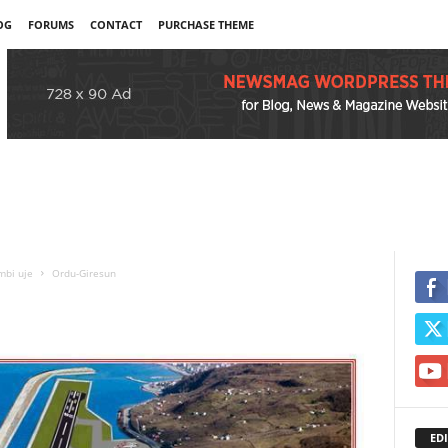
OG
FORUMS
CONTACT
PURCHASE THEME
mbi uje
Ordu-Giresun
EDI