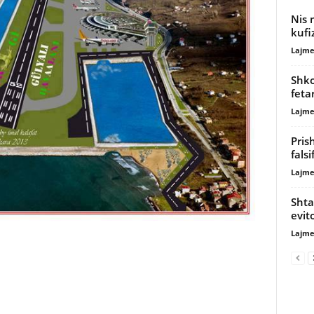
Nis 
kufi
Lajme
Shko
feta
Lajme
Pris
fals
Lajme
Shta
evit
Lajme