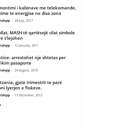
montimi i kabinave me telekomande,
zime te energjise ne disa zona
tshqip
-
28 July, 2017
llat, MASH të qartësojë cilat simbole
re s’lejohen
tshqip
-
12 January, 2011
htine: arrestohet nje shtetas per
ifikim pasaporte
tshqip
-
24 August, 2010
tzania, gjate trimestrit te pare
oni lyerjen e flokeve.
tshqip
-
17 December, 2013