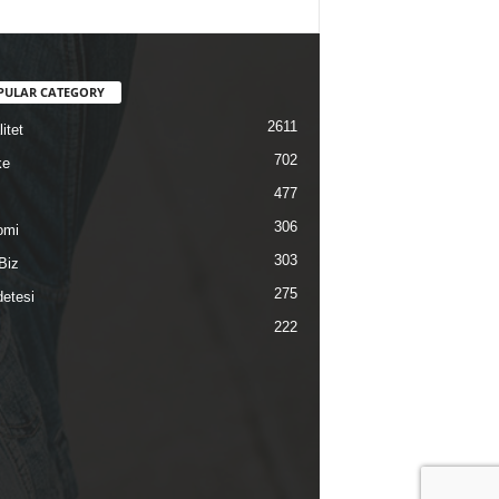
PULAR CATEGORY
2611
itet
702
ke
477
306
omi
303
Biz
275
etesi
222