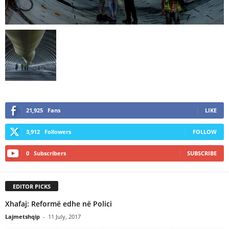
21,925
Fans
LIKE
3,912
Followers
FOLLOW
0
Subscribers
SUBSCRIBE
EDITOR PICKS
Xhafaj: Reformë edhe në Polici
Lajmetshqip
-
11 July, 2017