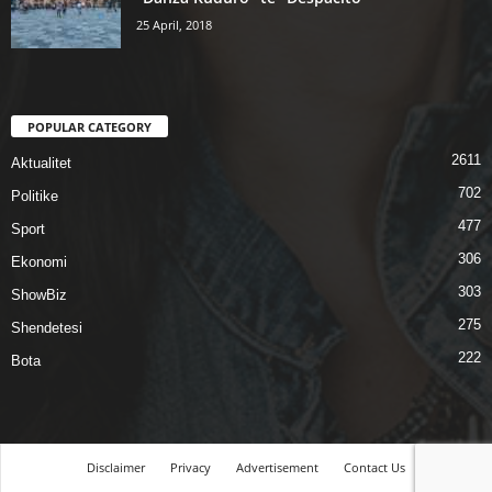
25 April, 2018
POPULAR CATEGORY
2611
Aktualitet
702
Politike
477
Sport
306
Ekonomi
303
ShowBiz
275
Shendetesi
222
Bota
Disclaimer
Privacy
Advertisement
Contact Us