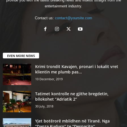
provide you with the latest breaking news and videos straight from the
entertainment industry.
Contact us:
contact@yoursite.com
EVEN MORE NEWS
Krimi trondit Kavajen, pronari i lokalit vret
klientin me plumb pas...
10 December, 2019
Tatimet kontrolle ne gjithe bregdetin,
bllokohet “Adriatik 2”
30 July, 2018
Yjet botërorë mblidhen në Tiranë. Nga
“Danza Kuduro” te “Despacito”