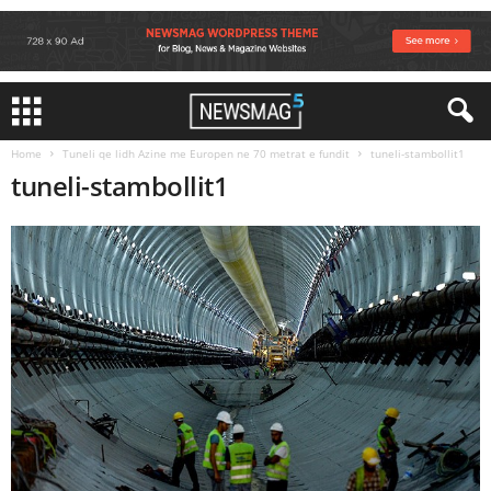
Home
Tuneli qe lidh Azine me Europen ne 70 metrat e fundit
tuneli-stambollit1
tuneli-stambollit1