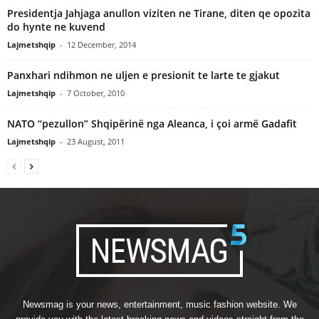
Presidentja Jahjaga anullon viziten ne Tirane, diten qe opozita
do hynte ne kuvend
Lajmetshqip
-
12 December, 2014
Panxhari ndihmon ne uljen e presionit te larte te gjakut
Lajmetshqip
-
7 October, 2010
NATO “pezullon” Shqipërinë nga Aleanca, i çoi armë Gadafit
Lajmetshqip
-
23 August, 2011
Newsmag is your news, entertainment, music fashion website. We