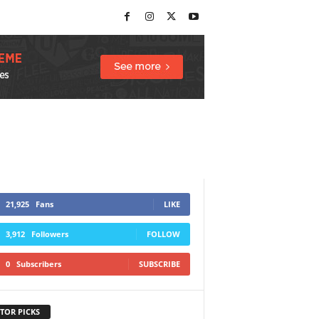
21,925
Fans
LIKE
3,912
Followers
FOLLOW
0
Subscribers
SUBSCRIBE
TOR PICKS