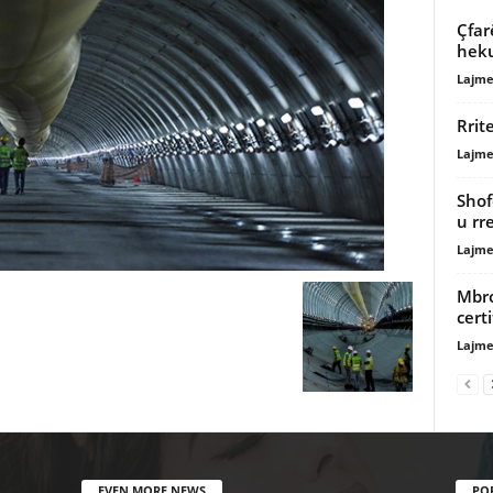
Ҫfar
heku
Lajme
Rrit
Lajme
Shofe
u rr
Lajme
Mbro
certi
Lajme
EVEN MORE NEWS
PO