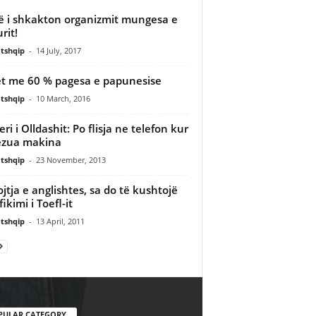
ë i shkakton organizmit mungesa e
rit!
tshqip
-
14 July, 2017
et me 60 % pagesa e papunesise
tshqip
-
10 March, 2016
ri i Olldashit: Po flisja ne telefon kur
ezua makina
tshqip
-
23 November, 2013
jtja e anglishtes, sa do të kushtojë
fikimi i Toefl-it
tshqip
-
13 April, 2011
PULAR CATEGORY