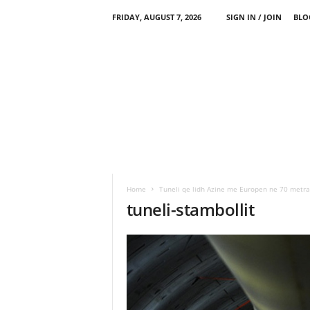
FRIDAY, AUGUST 7, 2026
SIGN IN / JOIN
BLO
Home
Tuneli qe lidh Azine me Europen ne 70 metrat
tuneli-stambollit