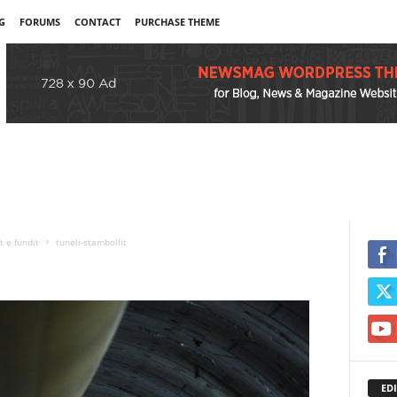
G
FORUMS
CONTACT
PURCHASE THEME
 e fundit
tuneli-stambollit
EDI