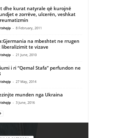
et dhe kurat natyrale që kurojnë
ndjet e zorrëve, ulcerën, veshkat
reumatizmin
tshqip
-
8 February, 2011
:Gjermania na mbeshtet ne rrugen
 liberalizimit te vizave
tshqip
-
21 June, 2010
iumi i ri “Qemal Stafa” perfundon ne
8
tshqip
-
27 May, 2014
zinjte munden nga Ukraina
tshqip
-
3 June, 2016