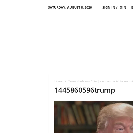
SATURDAY, AUGUST 8, 2026
SIGN IN / JOIN
Home
Trump befason: “Lindja e mesme ishte me mir
1445860596trump