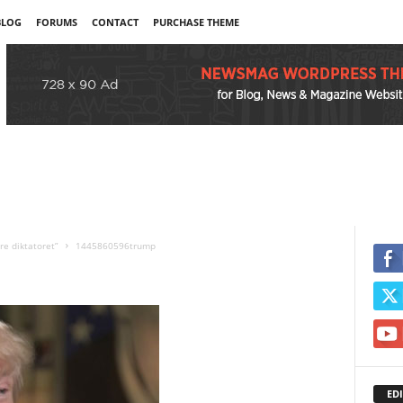
BLOG
FORUMS
CONTACT
PURCHASE THEME
e diktatoret”
1445860596trump
EDI