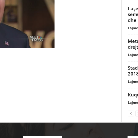
Ilaç
sëmu
dhe 
Lajme
Meta
drejt
Lajme
Stad
201
Lajme
Kuqe
Lajme