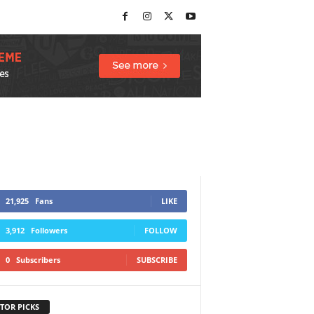
21,925
Fans
LIKE
3,912
Followers
FOLLOW
0
Subscribers
SUBSCRIBE
TOR PICKS