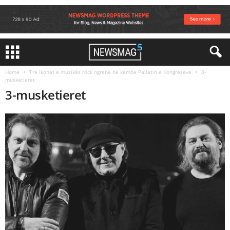
Home
Tre ikonat e muzikës rock ngrene ne kembe Pallatin e Kongreseve
3-
musketieret
3-musketieret