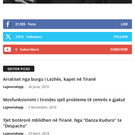
21,925
Fans
LIKE
3,912
Followers
FOLLOW
0
Subscribers
SUBSCRIBE
EDITOR PICKS
Arratiset nga burgu i Lezhës, kapet në Tiranë
Lajmetshqip
-
26 June, 2010
Mosfunksionimi i tiroides sjell probleme të zemrës e gjakut
Lajmetshqip
-
5 November, 2010
Yjet botërorë mblidhen në Tiranë. Nga “Danza Kuduro” te
“Despacito”
Lajmetshqip
-
25 April, 2018